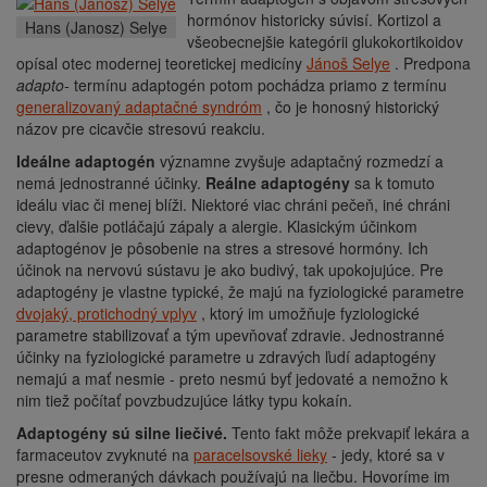
hormónov historicky súvisí. Kortizol a
Hans
(Janosz)
Selye
všeobecnejšie kategórii glukokortikoidov
opísal otec modernej teoretickej medicíny
Jánoš Selye
. Predpona
adapto-
termínu adaptogén potom pochádza priamo z termínu
generalizovaný adaptačné syndróm
, čo je honosný historický
názov pre cicavčie stresovú reakciu.
Ideálne adaptogén
významne zvyšuje adaptačný rozmedzí a
nemá jednostranné účinky.
Reálne adaptogény
sa k tomuto
ideálu viac či menej blíži. Niektoré viac chráni pečeň, iné chráni
cievy, ďalšie potláčajú zápaly a alergie. Klasickým účinkom
adaptogénov je pôsobenie na stres a stresové hormóny. Ich
účinok na nervovú sústavu je ako budivý, tak upokojujúce. Pre
adaptogény je vlastne typické, že majú na fyziologické parametre
dvojaký, protichodný vplyv
, ktorý im umožňuje fyziologické
parametre stabilizovať a tým upevňovať zdravie. Jednostranné
účinky na fyziologické parametre u zdravých ľudí adaptogény
nemajú a mať nesmie - preto nesmú byť jedovaté a nemožno k
nim tiež počítať povzbudzujúce látky typu kokaín.
Adaptogény sú silne liečivé.
Tento fakt môže prekvapiť lekára a
farmaceutov zvyknuté na
paracelsovské lieky
- jedy, ktoré sa v
presne odmeraných dávkach používajú na liečbu. Hovoríme im