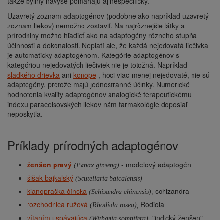
takže byliny navyše pomáhajú aj nešpecificky.
Uzavretý zoznam adaptogénov (podobne ako napríklad uzavretý
zoznam liekov) nemožno zostaviť. Na najrôznejšie látky a
prírodniny možno hľadieť ako na adaptogény rôzneho stupňa
účinnosti a dokonalosti. Neplatí ale, že každá nejedovatá liečivka
je automaticky adaptogénom. Kategórie adaptogénov s
kategóriou nejedovatých liečiviek nie je totožná. Napríklad
sladkého drievka
ani
konope
, hoci viac-menej nejedovaté, nie sú
adaptogény, pretože majú jednostranné účinky. Numerické
hodnotenia kvality adaptogénov analogické terapeutickému
indexu paracelsovských liekov nám farmakológie doposiaľ
neposkytla.
Príklady prírodných adaptogénov
ženšen pravý
- modelový adaptogén
(Panax ginseng)
šišak bajkalský
(Scutellaria baicalensis)
klanopraška čínska
schizandra
(Schisandra chinensis),
rozchodnica ružová
Rodiola
(Rhodiola rosea),
vítaním uspávajúca
"indický ženšen"
(Withania somnifera),