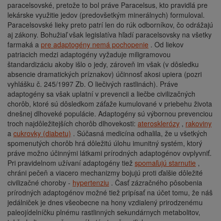
paracelsovské, pretože to bol práve Paracelsus, kto pravidlá pre
lekárske využitie jedov (predovšetkým minerálnych) formuloval.
Paracelsovské lieky preto patrí len do rúk odborníkov, čo odrážajú
aj zákony. Bohužiaľ však legislatíva hľadí paracelsovsky na všetky
farmaká a
pre adaptogény nemá pochopenie
. Od liekov
patriacich medzi adaptogény vyžaduje miligramovou
štandardizáciu akoby išlo o jedy, zároveň im však (v dôsledku
absencie dramatických príznakov) účinnosť akosi upiera (pozri
vyhlášku č. 245/1997 Zb. O liečivých rastlinách). Práve
adaptogény sa však uplatní v prevencii a liečbe civilizačných
chorôb, ktoré sú dôsledkom záťaže kumulované v priebehu života
dnešnej dlhoveké populácie. Adaptogény sú výbornou prevenciou
troch najdôležitejších chorôb dlhovekosti:
aterosklerózy
,
rakoviny
a
cukrovky (diabetu)
. Súčasná medicína odhalila, že u všetkých
spomenutých chorôb hrá dôležitú úlohu imunitný systém, ktorý
práve možno účinnými látkami prírodných adaptogénov ovplyvniť.
Pri pravidelnom užívaní adaptogény tiež
spomaľujú starnutie
,
chráni pečeň a viacero mechanizmy bojujú proti ďalšie dôležité
civilizačné choroby -
hypertenziu
. Časť zázračného pôsobenia
prírodných adaptogénov možné tiež pripísať na účet tomu, že náš
jedálniček je dnes všeobecne na hony vzdialený prirodzenému
paleojídelníčku plnému rastlinných sekundárnych metabolitov,