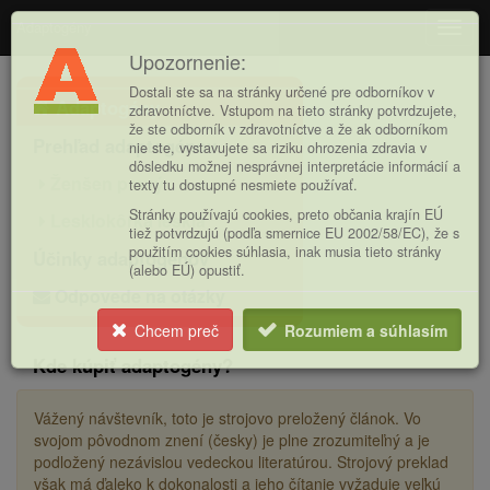
Adaptogény
Navig
Upozornenie:
Hlavná
Dostali ste sa na stránky určené pre odborníkov v
Adaptogény
ponuka
zdravotníctve. Vstupom na tieto stránky potvrdzujete,
že ste odborník v zdravotníctve a že ak odborníkom
Prehľad adaptogénov
nie ste, vystavujete sa riziku ohrozenia zdravia v
dôsledku možnej nesprávnej interpretácie informácií a
Ženšen pravý
texty tu dostupné nesmiete používať.
Stránky používajú cookies, preto občania krajín EÚ
Lesklokôrka lesklá
tiež potvrdzujú (podľa smernice EU 2002/58/EC), že s
použitím cookies súhlasia, inak musia tieto stránky
Účinky adaptogénov
(alebo EÚ) opustiť.
Odpovede na otázky
Chcem preč
Rozumiem a súhlasím
Kde kúpiť adaptogény?
Vážený návštevník, toto je strojovo preložený článok. Vo
svojom pôvodnom znení (česky) je plne zrozumiteľný a je
podložený nezávislou vedeckou literatúrou. Strojový preklad
však má ďaleko k dokonalosti a jeho čítanie vyžaduje veľkú