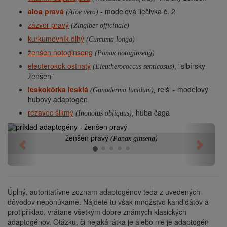
aloa pravá
- modelová liečivka č. 2
(Aloe vera)
zázvor pravý
(Zingiber officinale)
kurkumovník dlhý
(Curcuma longa)
ženšen notoginseng
(Panax notoginseng)
eleuterokok ostnatý
"sibírsky
(Eleutherococcus senticosus),
ženšen"
leskokôrka lesklá
reiši - modelový
(Ganoderma lucidum),
hubový adaptogén
rezavec šikmý
huba čaga
(Inonotus obliquus),
ženšen pravý
(Panax ginseng)
Previous
Next
Úplný, autoritatívne zoznam adaptogénov teda z uvedených
dôvodov neponúkame. Nájdete tu však množstvo kandidátov a
protipříklad, vrátane všetkým dobre známych klasických
adaptogénov. Otázku, či nejaká látka je alebo nie je adaptogén