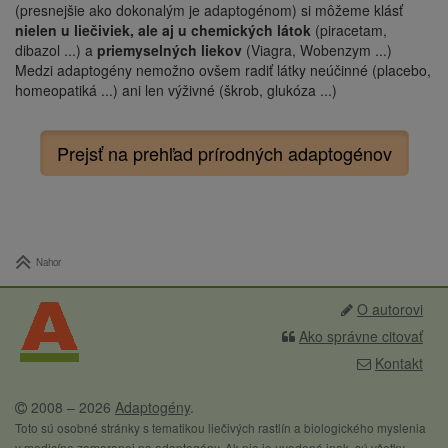
(presnejšie ako dokonalým je adaptogénom) si môžeme klásť
nielen u liečiviek, ale aj u chemických látok
(piracetam,
dibazol ...) a
priemyselných liekov
(Viagra, Wobenzym ...)
Medzi adaptogény nemožno ovšem radiť látky neúčinné (placebo,
homeopatiká ...) ani len výživné (škrob, glukóza ...)
Prejsť na prehľad prírodných adaptogénov
Nahor
O autorovi
Ako správne citovať
Kontakt
2008 – 2026
Adaptogény
.
Toto sú osobné stránky s tematikou liečivých rastlín a biologického myslenia
v medicíne zameranej na adaptogény. Ak nie je uvedené inak, sú všetky