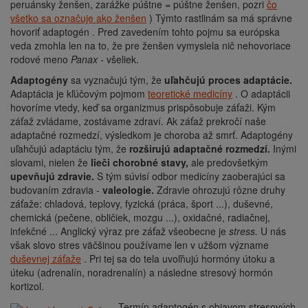
peruánsky ženšen, zarážke púštne = púštne ženšen, pozri
čo
všetko sa označuje ako ženšen
) Týmto rastlinám sa má správne
hovoriť adaptogén . Pred zavedením tohto pojmu sa európska
veda zmohla len na to, že pre ženšen vymyslela nič nehovoriace
rodové meno
Panax
- všeliek.
Adaptogény
sa vyznačujú tým, že
uľahčujú proces adaptácie.
Adaptácia je kľúčovým pojmom
teoretické medicíny
. O adaptácii
hovoríme vtedy, keď sa organizmus prispôsobuje záťaži. Kým
záťaž zvládame, zostávame zdraví. Ak záťaž prekročí naše
adaptačné rozmedzí, výsledkom je choroba až smrť. Adaptogény
uľahčujú adaptáciu tým, že
rozširujú adaptačné rozmedzí.
Inými
slovami, nielen že
lieči chorobné stavy,
ale predovšetkým
upevňujú zdravie.
S tým súvisí odbor medicíny zaoberajúci sa
budovaním zdravia -
valeologie.
Zdravie ohrozujú rôzne druhy
záťaže: chladová, teplovy, fyzická (práca, šport ...), duševné,
chemická (pečene, obličiek, mozgu ...), oxidačné, radiačnej,
infekčné ... Anglický výraz pre záťaž všeobecne je
stress.
U nás
však slovo stres väčšinou používame len v užšom význame
duševnej záťaže
. Pri tej sa do tela uvoľňujú hormóny útoku a
úteku (adrenalín, noradrenalín) a následne stresový hormón
kortizol.
Termín adaptogén s objavom stresových