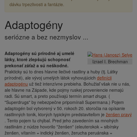
dávku trpezlivosti a fantázie.
Adaptogény
seriózne a bez nezmyslov ...
Adaptogény sú prírodné aj umelé
látky, ktoré zlepšujú schopnosť
Izrael I. Brechman
prekonať záťaž a sú neškodné.
Prakticky sú to dnes hlavne liečivé rastliny a huby (tj. Látky
prírodné), ale vývoj umelých látok vyhovujúcich
definícii
adaptogénu
už tiež intenzívne prebieha. Bohužiaľ však nie u nás,
ale hlavne na Západe, kde pojmy ruskej proveniencie nemajú
radi. Sú smart, a preto používajú termín
smart drugs.
(
"Superdrugs" by nebezpečne pripomínali Supermana.) Pojem
adaptogén bol vytvorený v 50. rokoch 20. storočia na opísanie
rastlinných tonik, ktorých typickým predstaviteľom je
ženšen pravý
. Tento pojem tu chýbal. Pred jeho zavedením sa mnohých
rastlinám z núdze hovorilo "ženšen" (eleuterokok = sibírsky
ženšen, vítaním = indický ženšen, žerucha peruánska =