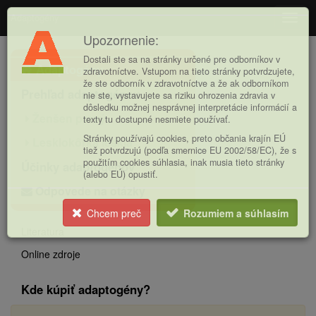
Adaptogény
Navig
Upozornenie:
Hlavná
Dostali ste sa na stránky určené pre odborníkov v
Adaptogény
ponuka
zdravotníctve. Vstupom na tieto stránky potvrdzujete,
že ste odborník v zdravotníctve a že ak odborníkom
Prehľad adaptogénov
nie ste, vystavujete sa riziku ohrozenia zdravia v
dôsledku možnej nesprávnej interpretácie informácií a
Ženšen pravý
texty tu dostupné nesmiete používať.
Stránky používajú cookies, preto občania krajín EÚ
Lesklokôrka lesklá
tiež potvrdzujú (podľa smernice EU 2002/58/EC), že s
použitím cookies súhlasia, inak musia tieto stránky
Účinky adaptogénov
(alebo EÚ) opustiť.
Odpovede na otázky
Chcem preč
Rozumiem a súhlasím
Literatura
Online zdroje
Kde kúpiť adaptogény?