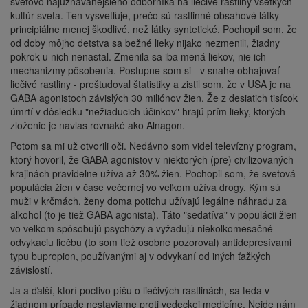
svetovo najuznávanejšieho odborníka na liečivé rastliny všetkých
kultúr sveta. Ten vysvetľuje, prečo sú rastlinné obsahové látky
principiálne menej škodlivé, než látky syntetické. Pochopil som, že
od doby môjho detstva sa bežné lieky nijako nezmenili, žiadny
pokrok u nich nenastal. Zmenila sa iba mená liekov, nie ich
mechanizmy pôsobenia. Postupne som si - v snahe obhajovať
liečivé rastliny - preštudoval štatistiky a zistil som, že v USA je na
GABA agonistoch závislých 30 miliónov žien. Že z desiatich tisícok
úmrtí v dôsledku "nežiaducich účinkov" hrajú prím lieky, ktorých
zloženie je navlas rovnaké ako Alnagon.
Potom sa mi už otvorili oči. Nedávno som videl televízny program,
ktorý hovoril, že GABA agonistov v niektorých (pre) civilizovaných
krajinách pravidelne užíva až 30% žien. Pochopil som, že svetová
populácia žien v čase večernej vo veľkom užíva drogy. Kým sú
muži v krčmách, ženy doma potichu užívajú legálne náhradu za
alkohol (to je tiež GABA agonista). Táto "sedatíva" v populácii žien
vo veľkom spôsobujú psychózy a vyžadujú niekoľkomesačné
odvykaciu liečbu (to som tiež osobne pozoroval) antidepresívami
typu bupropion, používanými aj v odvykaní od iných ťažkých
závislostí.
Ja a ďalší, ktorí poctivo píšu o liečivých rastlinách, sa teda v
žiadnom prípade nestaviame proti vedeckej medicíne. Nejde nám