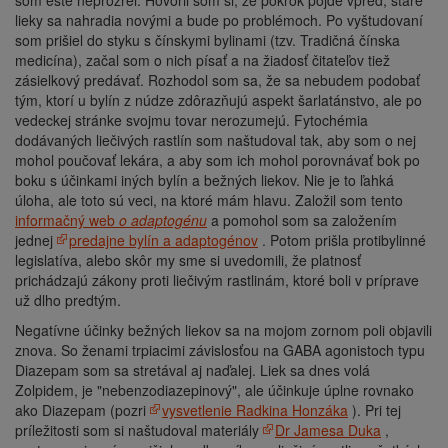
som ešte neprozřel. Hovoril som si, že pokrok pôjde vpred, staré
lieky sa nahradia novými a bude po problémoch. Po vyštudovaní
som prišiel do styku s čínskymi bylinami (tzv. Tradičná čínska
medicína), začal som o nich písať a na žiadosť čitateľov tiež
zásielkový predávať. Rozhodol som sa, že sa nebudem podobať
tým, ktorí u bylín z núdze zdôrazňujú aspekt šarlatánstvo, ale po
vedeckej stránke svojmu tovar nerozumejú. Fytochémia
dodávaných liečivých rastlín som naštudoval tak, aby som o nej
mohol poučovať lekára, a aby som ich mohol porovnávať bok po
boku s účinkami iných bylín a bežných liekov. Nie je to ľahká
úloha, ale toto sú veci, na ktoré mám hlavu. Založil som tento
informačný web
o adaptogénu
a pomohol som sa založením
jednej
predajne bylín a adaptogénov
. Potom prišla protibylinné
legislatíva, alebo skôr my sme si uvedomili, že platnosť
prichádzajú zákony proti liečivým rastlinám, ktoré boli v príprave
už dlho predtým.
Negatívne účinky bežných liekov sa na mojom zornom poli objavili
znova. So ženami trpiacimi závislosťou na GABA agonistoch typu
Diazepam som sa stretával aj naďalej. Liek sa dnes volá
Zolpidem, je "nebenzodiazepinový", ale účinkuje úplne rovnako
ako Diazepam (pozri
vysvetlenie Radkina Honzáka
). Pri tej
príležitosti som si naštudoval materiály
Dr Jamesa Duka
,