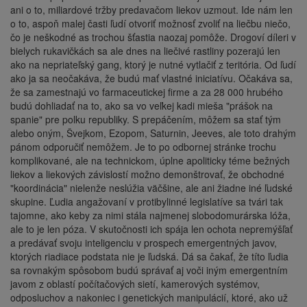
ani o to, miliardové tržby predavačom liekov uzmout. Ide nám len
o to, aspoň malej časti ľudí otvoriť možnosť zvoliť na liečbu niečo,
čo je neškodné as trochou šťastia naozaj pomôže. Drogoví díleri v
bielych rukavičkách sa ale dnes na liečivé rastliny pozerajú len
ako na nepriateľský gang, ktorý je nutné vytlačiť z teritória. Od ľudí
ako ja sa neočakáva, že budú mať vlastné iniciatívu. Očakáva sa,
že sa zamestnajú vo farmaceutickej firme a za 28 000 hrubého
budú dohliadať na to, ako sa vo veľkej kadi mieša "prášok na
spanie" pre polku republiky. S prepáčením, môžem sa stať tým
alebo oným, Švejkom, Ezopom, Saturnin, Jeeves, ale toto drahým
pánom odporučiť nemôžem. Je to po odbornej stránke trochu
komplikované, ale na technickom, úplne apoliticky téme bežných
liekov a liekových závislostí možno demonštrovať, že obchodné
"koordinácia" nielenže neslúžia väčšine, ale ani žiadne iné ľudské
skupine. Ľudia angažovaní v protibylinné legislatíve sa tvári tak
tajomne, ako keby za nimi stála najmenej slobodomurárska lóža,
ale to je len póza. V skutočnosti ich spája len ochota nepremýšľať
a predávať svoju inteligenciu v prospech emergentných javov,
ktorých riadiace podstata nie je ľudská. Dá sa čakať, že títo ľudia
sa rovnakým spôsobom budú správať aj voči iným emergentním
javom z oblastí počítačových sietí, kamerových systémov,
odposluchov a nakoniec i genetických manipulácií, ktoré, ako už