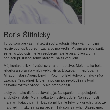
Boris Štítnický
Tu by som pre vás mal akýsi svoj životopis, ktorý vám umožní
lepšie pochopiť, čo som zač a čo ma vedie. Musím ale zdôrazniť,
že tento životopis nie je všeobecný, ale je písaný len z uhla
pohľadu príslušnej témy, ktorému sa tu venujem.
Môj kontakt s liekmi začal už v ranom detstve. Moja matka bola
lekárka a správala v nich veľkú vieru: Diazepam, meprobamát,
Alnagon, stará Algen, Dinyl ... Potom prišiel Rohypnol, ako veľká
vzácnosť "západnej" Brufen a potom po revolúcii sa s tými
názvami roztrhlo vrece. To ale predbiehajú.
Lieky som ako dieťa dostával aj ja. Na spanie, na upokojenie,
antibiotiká, stále. Moja matka to myslela dobre. Na vedomosti
mala vynikajúcu pamäť: Dávala mi iba tie lieky, o ktorých čítala, že
majú veľmi nízku záťaž na pečeň. Tak som sa vyhol Diazepamu,