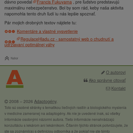
dávno povedal
Francis Fukuyama
, pre ľudstvo predstavujú
maximálnu nebezpečenstvo. Bol by som rád, keby naša aktivita
napomohla tento druh ľudí iu nás lepšie spoznať.
Pár mojich drobných textov nájdete tu:
Komentáre a vlastné vysvetlenie
RegulaceHladu.cz
- samostatný web o chudnutí a
udržiavaní optimálnej váhy
Nahor
O autorovi
Ako správne citovať
Kontakt
2008 – 2026
Adaptogény
.
Toto sú osobné stránky s tematikou liečivých rastlín a biologického myslenia
v medicíne zameranej na adaptogény. Ak nie je uvedené inak, sú všetky
informácie osobnými názormi autora. Tieto informácie nenahrádzajú
konzultáciu s lekárom ani lekárnikom. Čítaním týchto stránok potvrdzujete, že
ste sa zoznámil(a) s definíciou odborníka a že pokiaľ nie ste týmto