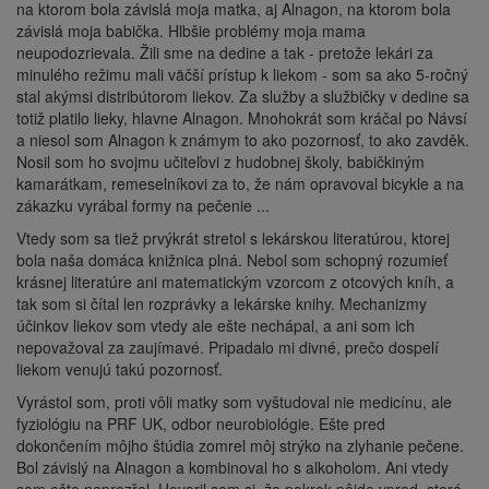
na ktorom bola závislá moja matka, aj Alnagon, na ktorom bola
závislá moja babička. Hlbšie problémy moja mama
neupodozrievala. Žili sme na dedine a tak - pretože lekári za
minulého režimu mali väčší prístup k liekom - som sa ako 5-ročný
stal akýmsi distribútorom liekov. Za služby a službičky v dedine sa
totiž platilo lieky, hlavne Alnagon. Mnohokrát som kráčal po Návsí
a niesol som Alnagon k známym to ako pozornosť, to ako zavděk.
Nosil som ho svojmu učiteľovi z hudobnej školy, babičkiným
kamarátkam, remeselníkovi za to, že nám opravoval bicykle a na
zákazku vyrábal formy na pečenie ...
Vtedy som sa tiež prvýkrát stretol s lekárskou literatúrou, ktorej
bola naša domáca knižnica plná. Nebol som schopný rozumieť
krásnej literatúre ani matematickým vzorcom z otcových kníh, a
tak som si čítal len rozprávky a lekárske knihy. Mechanizmy
účinkov liekov som vtedy ale ešte nechápal, a ani som ich
nepovažoval za zaujímavé. Pripadalo mi divné, prečo dospelí
liekom venujú takú pozornosť.
Vyrástol som, proti vôli matky som vyštudoval nie medicínu, ale
fyziológiu na PRF UK, odbor neurobiológie. Ešte pred
dokončením môjho štúdia zomrel môj strýko na zlyhanie pečene.
Bol závislý na Alnagon a kombinoval ho s alkoholom. Ani vtedy