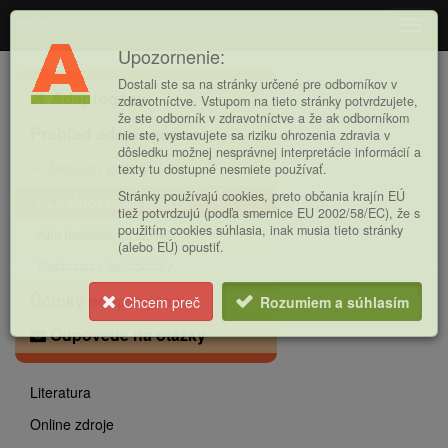
Adaptogény
Navig
Upozornenie:
Hlavná
Dostali ste sa na stránky určené pre odborníkov v
Adaptogény
ponuka
zdravotníctve. Vstupom na tieto stránky potvrdzujete,
že ste odborník v zdravotníctve a že ak odborníkom
Prehľad adaptogénov
nie ste, vystavujete sa riziku ohrozenia zdravia v
dôsledku možnej nesprávnej interpretácie informácií a
Ženšen pravý
texty tu dostupné nesmiete používať.
Stránky používajú cookies, preto občania krajín EÚ
Lesklokôrka lesklá
tiež potvrdzujú (podľa smernice EU 2002/58/EC), že s
použitím cookies súhlasia, inak musia tieto stránky
Ako lesklokôrku užívať
(alebo EÚ) opustiť.
Pestovanie lesklokôrky
Účinky adaptogénov
Chcem preč
Rozumiem a súhlasím
Odpovede na otázky
Literatura
Online zdroje