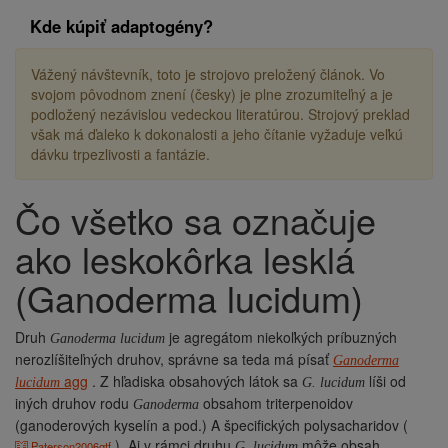
Kde kúpiť adaptogény?
Vážený návštevník, toto je strojovo preložený článok. Vo
svojom pôvodnom znení (česky) je plne zrozumiteľný a je
podložený nezávislou vedeckou literatúrou. Strojový preklad
však má ďaleko k dokonalosti a jeho čítanie vyžaduje veľkú
dávku trpezlivosti a fantázie.
Čo všetko sa označuje
Drobečková
navigace
ako leskokôrka lesklá
(Ganoderma lucidum)
Druh
je agregátom niekoľkých príbuzných
Ganoderma lucidum
nerozlíšiteľných druhov, správne sa teda má písať
Ganoderma
agg
. Z hľadiska obsahových látok sa
líši od
lucidum
G. lucidum
iných druhov rodu
obsahom triterpenoidov
Ganoderma
(ganoderových kyselín a pod.) A špecifických polysacharidov (
). Aj v rámci druhu
môže obsah
Paterson2006gtf
G. lucidum