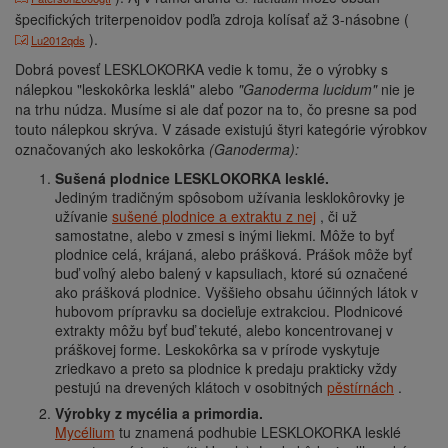
špecifických triterpenoidov podľa zdroja kolísať až 3-násobne (
).
Lu2012qds
Dobrá povesť LESKLOKORKA vedie k tomu, že o výrobky s
nálepkou "leskokôrka lesklá" alebo
"Ganoderma lucidum"
nie je
na trhu núdza. Musíme si ale dať pozor na to, čo presne sa pod
touto nálepkou skrýva. V zásade existujú štyri kategórie výrobkov
označovaných ako leskokôrka
(Ganoderma):
Sušená plodnice LESKLOKORKA lesklé.
Jediným tradičným spôsobom užívania lesklokôrovky je
užívanie
sušené plodnice a extraktu z nej
, či už
samostatne, alebo v zmesi s inými liekmi. Môže to byť
plodnice celá, krájaná, alebo prášková. Prášok môže byť
buď voľný alebo balený v kapsuliach, ktoré sú označené
ako prášková plodnice. Vyššieho obsahu účinných látok v
hubovom prípravku sa docieľuje extrakciou. Plodnicové
extrakty môžu byť buď tekuté, alebo koncentrovanej v
práškovej forme. Leskokôrka sa v prírode vyskytuje
zriedkavo a preto sa plodnice k predaju prakticky vždy
pestujú na drevených klátoch v osobitných
pěstírnách
.
Výrobky z mycélia a primordia.
Mycélium
tu znamená podhubie LESKLOKORKA lesklé