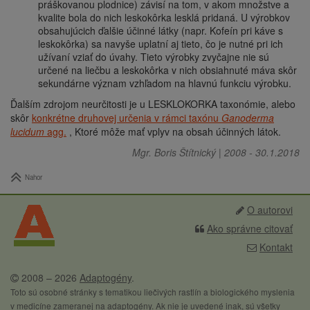
práškovanou plodnice) závisí na tom, v akom množstve a
kvalite bola do nich leskokôrka lesklá pridaná. U výrobkov
obsahujúcich ďalšie účinné látky (napr. Kofeín pri káve s
leskokôrka) sa navyše uplatní aj tieto, čo je nutné pri ich
užívaní vziať do úvahy. Tieto výrobky zvyčajne nie sú
určené na liečbu a leskokôrka v nich obsiahnuté máva skôr
sekundárne význam vzhľadom na hlavnú funkciu výrobku.
Ďalším zdrojom neurčitosti je u LESKLOKORKA taxonómie, alebo
skôr
konkrétne druhovej určenia v rámci taxónu
Ganoderma
lucidum
agg.
, Ktoré môže mať vplyv na obsah účinných látok.
Mgr. Boris Štítnický
|
2008
-
30.1.2018
Nahor
O autorovi
Ako správne citovať
Kontakt
2008 – 2026
Adaptogény
.
Toto sú osobné stránky s tematikou liečivých rastlín a biologického myslenia
v medicíne zameranej na adaptogény. Ak nie je uvedené inak, sú všetky