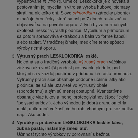
vypestované
in vitro
(tj. Umelo). Leskokôrka je dlhoveká a
pestovaním jej mycélia in vitro sa výroba hubovej biomasy
skráti na niekoľko dní. Slovo
primordium
(zárodky plodníc)
označuje hrbolčeky, ktoré sa asi po 7 dňoch rastu začnú
objavovať sa na povrchu agaru. Z tých by za normálnych
okolností neskôr vyrástli plodnice. Mycélium a primordium
sa potom spracováva extrakciou a balia vo forme kapsúl
alebo tabliet. V tradičnej čínskej medicíne tento spôsob
výroby nemá oporu.
Výtrusný prach LESKLOKORKA lesklé.
Nejedná sa o tradičný výrobok.
Výtrusný prach
väčšinou
získava ako vedľajší produkt pestovanie plodníc, pod
ktorými sa v každej pěstírně v priebehu ich rastu hromadia.
Výtrusný prach síce obsahuje podobné účinné látky ako
plodnice, tie sú ale uzavreté vo Výtrusný obale
(sporodermu) a tým sú menej dostupné. Kvantitatívne
obsahuje viac tukov a menej proteoglykánov (špecifických
"polysacharidov"). Jeho výhodou je dobrá granulometria:
malá, uniformné veľkosť, čo ho robí vhodným pre kozmetiku
napr. Ako púder.
Výrobky s prídavkom LESKLOKORKA lesklé: káva,
zubná pasta, instantný zmesi atď.
Účinnosť týchto výrobkov (v porovnaní s bežnou