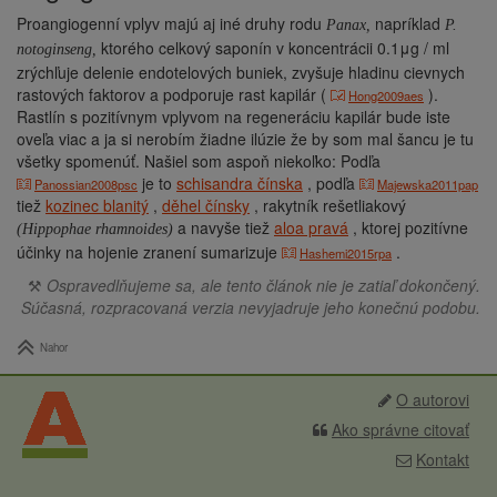
Proangiogenní vplyv majú aj iné druhy rodu
napríklad
Panax,
P.
ktorého celkový saponín v koncentrácii 0.1μg / ml
notoginseng,
zrýchľuje delenie endotelových buniek, zvyšuje hladinu cievnych
rastových faktorov a podporuje rast kapilár (
).
Hong2009aes
Rastlín s pozitívnym vplyvom na regeneráciu kapilár bude iste
oveľa viac a ja si nerobím žiadne ilúzie že by som mal šancu je tu
všetky spomenúť. Našiel som aspoň niekoľko:
Podľa
je to
schisandra čínska
, podľa
Panossian2008psc
Majewska2011pap
tiež
kozinec blanitý
,
děhel čínsky
, rakytník rešetliakový
a navyše tiež
aloa pravá
, ktorej pozitívne
(Hippophae rhamnoides)
účinky na hojenie zranení sumarizuje
.
Hashemi2015rpa
⚒
Ospravedlňujeme sa, ale tento článok nie je zatiaľ dokončený.
Súčasná, rozpracovaná verzia nevyjadruje jeho konečnú podobu.
Nahor
O autorovi
Ako správne citovať
Kontakt