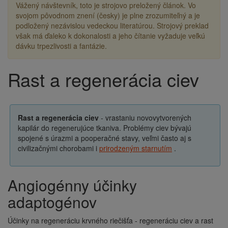
Vážený návštevník, toto je strojovo preložený článok. Vo
svojom pôvodnom znení (česky) je plne zrozumiteľný a je
podložený nezávislou vedeckou literatúrou. Strojový preklad
však má ďaleko k dokonalosti a jeho čítanie vyžaduje veľkú
dávku trpezlivosti a fantázie.
Rast a regenerácia ciev
Drobečková
navigace
Rast a regenerácia ciev
- vrastaniu novovytvorených
kapilár do regenerujúce tkaniva. Problémy ciev bývajú
spojené s úrazmi a pooperačné stavy, veľmi často aj s
civilizačnými chorobami i
prirodzeným starnutím
.
Angiogénny účinky
adaptogénov
Účinky na regeneráciu krvného riečišťa - regeneráciu ciev a rast