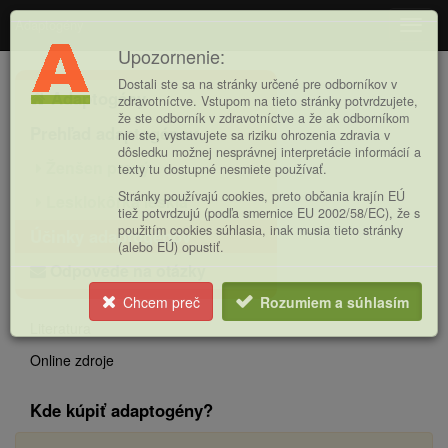
Adaptogény
Navig
Upozornenie:
Hlavná
Dostali ste sa na stránky určené pre odborníkov v
Adaptogény
ponuka
zdravotníctve. Vstupom na tieto stránky potvrdzujete,
že ste odborník v zdravotníctve a že ak odborníkom
Prehľad adaptogénov
nie ste, vystavujete sa riziku ohrozenia zdravia v
dôsledku možnej nesprávnej interpretácie informácií a
Ženšen pravý
texty tu dostupné nesmiete používať.
Stránky používajú cookies, preto občania krajín EÚ
Lesklokôrka lesklá
tiež potvrdzujú (podľa smernice EU 2002/58/EC), že s
použitím cookies súhlasia, inak musia tieto stránky
Účinky adaptogénov
(alebo EÚ) opustiť.
Odpovede na otázky
Chcem preč
Rozumiem a súhlasím
Literatura
Online zdroje
Kde kúpiť adaptogény?