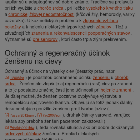
kapilár sú u adaptogénov sú dobre známe. Tradične sa prejavujú
pri ich využitie u
chorôb srdca
, pri liečbe
vysokého krvného tlaku
a
chronickej žilovej nedostatočnosti
(kŕčové žily, hemoroidy, varixy
pažeráka). U kozmetických problému k
zlepšeniu vzhľadu
pokožky
a k hojeniu niektorých typov kožných
zápalov
. Tiež u
závažnejších
zranenia a rekonvalescencii pooperačných stavov
.
Významné sú
pre seniorov
, ktorí často trpia zlým prekrvením.
Ochranný a regeneračný účinok
ženšenu na cievy
Ochranný a účinok na výstelky ciev (desiatky prác, napr.
) je podstatou ochranného účinku
ženšenu
u
chorôb
Li2008ibc
srdca
. Ženšen ale zlepšuje aj regeneráciu (rast) ciev po zranení
a to je podstatou značnej časti jeho účinnosti pri
hojenie zranení
.
Je ďalej možné, že ženšen pozitívne ovplyvňuje výstavbu a
remodeláciu spojivového tkaniva. Objavujú sa totiž jednak články
dokumentujúce použitie ženšenu proti tvorbe jaziev (
,
), druhak články varovné, varujúce
Pazyar2012gpn
Yao2007epn
lekára aby preboha ženšen pacientom zakazovali (
), teda rovnaká situácia ako pri dobre dokázaných
Pribitkin2001htw
srdcových účinkov
ženšenu. Prehľad niekoľkých
reprezentatívnych štúdií je tu: