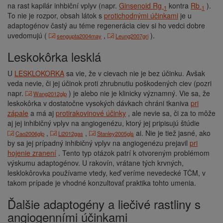
na rast kapilár inhbiční vplyv (napr.
Ginsenoid Rg
kontra
Rb
).
1
1
To nie je rozpor, obsah látok s
protichodnými účinkami
je u
adaptogénov častý au téme regenerácia ciev si ho vedci dobre
uvedomujú (
,
).
sengupta2004may
Leung2007gri
leskokôrka lesklá
U
LESKLOKORKA
sa vie, že v cievach nie je bez účinku. Avšak
veda nevie, či jej účinok proti zhrubnutiu poškodených ciev (pozri
napr.
) je alebo nie je klinicky významný. Vie sa, že
Wang2012glp
leskokôrka v dostatočne vysokých dávkach chráni tkaniva
pri
zápale
a má aj
protirakovinové účinky
, ale nevie sa, či za to môže
aj jej inhibičný vplyv na angiogenézu, ktorý jej pripisujú štúdie
,
,
ai. Nie je tiež jasné, ako
Cao2006glp
Li2012gas
Stanley2005gls
by sa jej prípadný inhibičný vplyv na angiogenézu prejavil
pri
hojenie zranení
. Tento typ otázok patrí k otvoreným problémom
výskumu adaptogénov. U rakovín, vrátane tých krvných,
lesklokôrovka používame vtedy, keď veríme nevedecké TČM, v
takom prípade je vhodné konzultovať praktika tohto umenia.
Ďalšie adaptogény a liečivé rastliny s
angiogenními účinkami