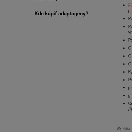
p
Kde kúpiť adaptogény?
P
Po
v
Po
Gi
G
Gi
Ky
P
pa
g
C
PI
Nahor