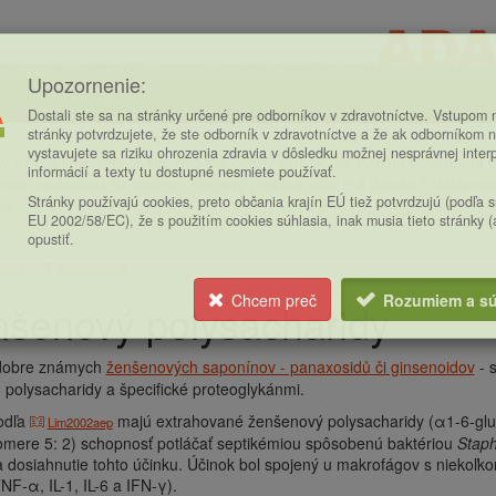
Upozornenie:
Dostali ste sa na stránky určené pre odborníkov v zdravotníctve. Vstupom n
stránky potvrdzujete, že ste odborník v zdravotníctve a že ak odborníkom n
vystavujete sa riziku ohrozenia zdravia v dôsledku možnej nesprávnej inter
ý návštevník, toto je strojovo preložený článok. Vo svojom pôvodnom zn
informácií a texty tu dostupné nesmiete používať.
islou vedeckou literatúrou. Strojový preklad však má ďaleko k dokonalost
Stránky používajú cookies, preto občania krajín EÚ tiež potvrdzujú (podľa 
ie.
EU 2002/58/EC), že s použitím cookies súhlasia, inak musia tieto stránky 
opustiť.
ény
Fytochémia
ce
Chcem preč
Rozumiem a sú
šenový polysacharidy
dobre známych
ženšenových saponínov - panaxosidů či ginsenoidov
- 
polysacharidy a špecifické proteoglykánmi.
odľa
majú extrahované ženšenový polysacharidy (α1-6-glu
Lim2002aep
omere 5: 2) schopnosť potláčať septikémiou spôsobenú baktériou
Staph
 dosiahnutie tohto účinku. Účinok bol spojený u makrofágov s niekoľ
NF-α, IL-1, IL-6 a IFN-γ).