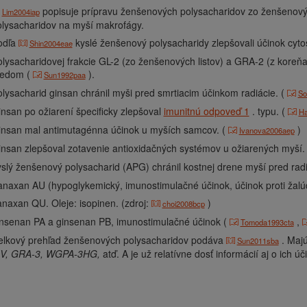
popisuje prípravu ženšenových polysacharidov zo ženšenových
Lim2004iap
olysacharidov na myší makrofágy.
odľa
kyslé ženšenový polysacharidy zlepšovali účinok cyto
Shin2004eae
lysacharidovej frakcie GL-2 (zo ženšenových listov) a GRA-2 (z koreň
redom (
).
Sun1992paa
lysacharid ginsan chránil myši pred smrtiacim účinkom radiácie. (
So
nsan po ožiarení špecificky zlepšoval
imunitnú odpoveď 1
. typu. (
Ha
insan mal antimutagénna účinok u myších samcov. (
)
Ivanova2006aep
nsan zlepšoval zotavenie antioxidačných systémov u ožiarených myší.
slý ženšenový polysacharid (APG) chránil kostnej drene myší pred r
anaxan AU (hypoglykemický, imunostimulačné účinok, účinok proti žal
naxan QU. Oleje: isopinen. (zdroj:
)
choi2008bcp
insenan PA a ginsenan PB, imunostimulačné účinok (
,
Tomoda1993cta
elkový prehľad ženšenových polysacharidov podáva
. Maj
Sun2011sba
V,
GRA-3,
WGPA-3HG,
atď. A je už relatívne dosť informácií aj o ich