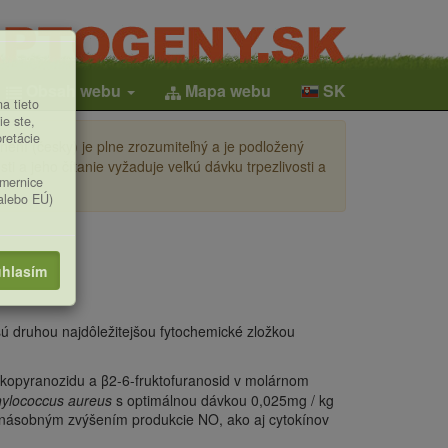
Obsah webu
Mapa webu
SK
a tieto
ie ste,
pretácie
ení (česky) je plne zrozumiteľný a je podložený
i a jeho čítanie vyžaduje veľkú dávku trpezlivosti a
smernice
(alebo EÚ)
hlasím
sú druhou najdôležitejšou fytochemické zložkou
kopyranozidu a β2-6-fruktofuranosid v molárnom
ylococcus aureus
s optimálnou dávkou 0,025mg / kg
konásobným zvýšením produkcie NO, ako aj cytokínov