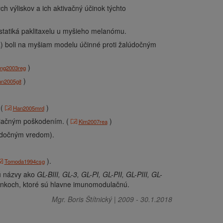
 výliskov a ich aktivačný účinok týchto
statiká paklitaxelu u myšieho melanómu.
a) boli na myšiam modelu účinné proti žalúdočným
)
ng2003reg
)
n2005git
 (
)
Han2005mrd
adiačným poškodením. (
)
Kim2007rea
údočným vredom).
).
Tomoda1994csg
ú názvy ako
GL-BIII,
GL-3,
GL-PI,
GL-PII,
GL-PIII,
GL-
 účinkoch, ktoré sú hlavne imunomodulačnú.
Mgr. Boris Štítnický
|
2009
-
30.1.2018