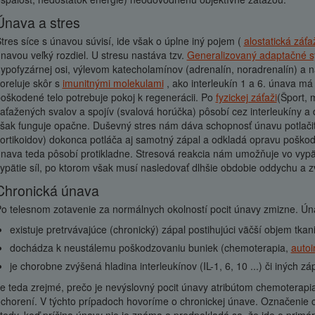
Únava a stres
tres síce s únavou súvisí, ide však o úplne iný pojem (
alostatická záťa
navou veľký rozdiel. U stresu nastáva tzv.
Generalizovaný adaptačné 
ypofyzárnej osi, výlevom katecholamínov (adrenalín, noradrenalín) a n
oreluje skôr s
imunitnými molekulami
, ako interleukín 1 a 6. únava má
oškodené telo potrebuje pokoj k regenerácii. Po
fyzickej záťaži
(Šport, 
aťažených svalov a spojív (svalová horúčka) pôsobí cez interleukíny a 
šak funguje opačne. Duševný stres nám dáva schopnosť únavu potlači
ortikoidov) dokonca potláča aj samotný zápal a odkladá opravu poškod
nava teda pôsobí protikladne. Stresová reakcia nám umožňuje vo vypätý
ypätie síl, po ktorom však musí nasledovať dlhšie obdobie oddychu a z
chronická únava
o telesnom zotavenie za normálnych okolností pocit únavy zmizne. Ún
existuje pretrvávajúce (chronický) zápal postihujúci väčší objem tkan
dochádza k neustálemu poškodzovaniu buniek (chemoterapia,
autoi
je chorobne zvýšená hladina interleukínov (IL-1, 6, 10 ...) či iných z
e teda zrejmé, prečo je nevýslovný pocit únavy atribútom chemoterapia
chorení. V týchto prípadoch hovoríme o chronickej únave. Označenie