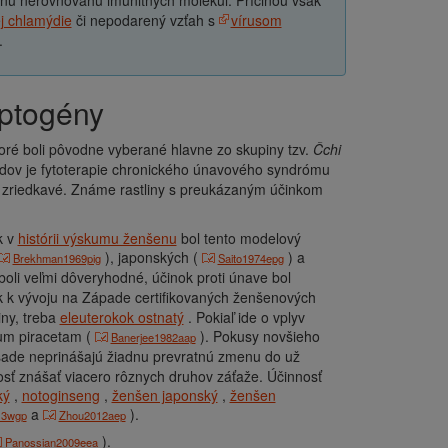
árnu nerovnováhu imunitných molekúl. Príčinou však
j chlamýdie
či nepodarený vzťah s
vírusom
.
aptogény
toré boli pôvodne vyberané hlavne zo skupiny tzv.
Čchi
dov je fytoterapie chronického únavového syndrómu
sú zriedkavé. Známe rastliny s preukázaným účinkom
k v
histórii výskumu ženšenu
bol tento modelový
), japonských (
) a
Brekhman1969pig
Saito1974epg
boli veľmi dôveryhodné, účinok proti únave bol
ak k vývoju na Západe certifikovaných ženšenových
iny, treba
eleuterokok ostnatý
. Pokiaľ ide o vplyv
kum piracetam (
). Pokusy novšieho
Banerjee1982aap
ásade neprinášajú žiadnu prevratnú zmenu do už
osť znášať viacero rôznych druhov záťaže. Účinnosť
ký
,
notoginseng
,
ženšen japonský
,
ženšen
a
).
13wgp
Zhou2012aep
).
Panossian2009eea