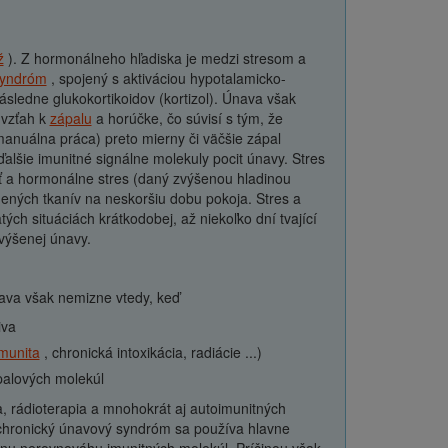
ž
). Z hormonálneho hľadiska je medzi stresom a
syndróm
, spojený s aktiváciou hypotalamicko-
ásledne glukokortikoidov (kortizol). Únava však
 vzťah k
zápalu
a horúčke, čo súvisí s tým, že
manuálna práca) preto mierny či väčšie zápal
ďalšie imunitné signálne molekuly pocit únavy. Stres
ť a hormonálne stres (daný zvýšenou hladinou
ených tkanív na neskoršiu dobu pokoja. Stres a
ch situáciách krátkodobej, až niekoľko dní tvající
výšenej únavy.
ava však nemizne vtedy, keď
iva
munita
, chronická intoxikácia, radiácie ...)
ápalových molekúl
, rádioterapia a mnohokrát aj autoimunitných
 chronický únavový syndróm sa používa hlavne