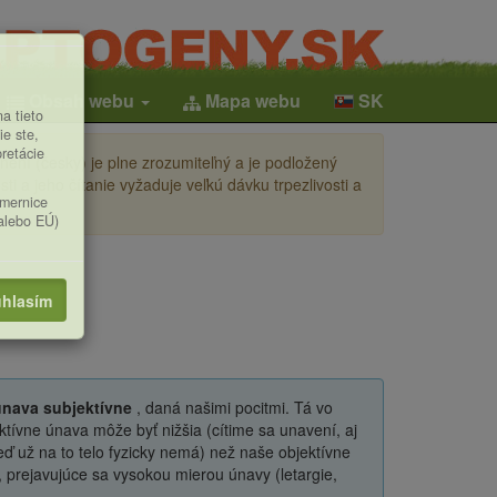
Obsah webu
Mapa webu
SK
a tieto
ie ste,
pretácie
ení (česky) je plne zrozumiteľný a je podložený
i a jeho čítanie vyžaduje veľkú dávku trpezlivosti a
smernice
(alebo EÚ)
hlasím
nava subjektívne
, daná našimi pocitmi. Tá vo
ktívne únava môže byť nižšia (cítime sa unavení, aj
keď už na to telo fyzicky nemá) než naše objektívne
 prejavujúce sa vysokou mierou únavy (letargie,