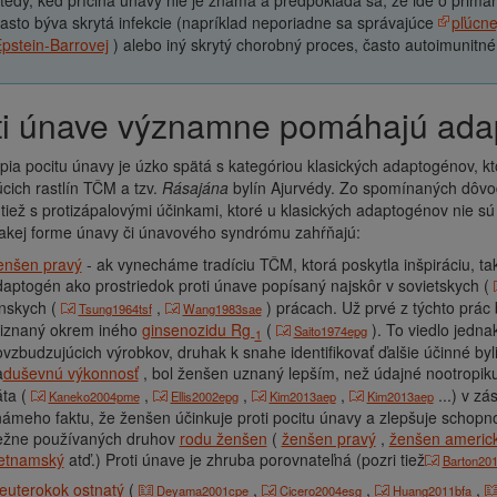
tedy, keď príčina únavy nie je známa a predpokladá sa, že ide o prim
asto býva skrytá infekcie (napríklad neporiadne sa správajúce
pľúcne
pstein-Barrovej
) alebo iný skrytý chorobný proces, často autoimunitné
oti únave významne pomáhajú ad
pia pocitu únavy je úzko spätá s kategóriou klasických adaptogénov, k
úcich rastlín TČM a tzv.
Rásajána
bylín Ajurvédy. Zo spomínaných dôvo
tiež s protizápalovými účinkami, ktoré u klasických adaptogénov nie 
jakej forme únavy či únavového syndrómu zahŕňajú:
enšen pravý
- ak vynecháme tradíciu TČM, ktorá poskytla inšpiráciu, ta
aptogén ako prostriedok proti únave popísaný najskôr v sovietskych (
ínskych (
,
) prácach. Už prvé z týchto prác 
Tsung1964tsf
Wang1983sae
riznaný okrem iného
ginsenozidu Rg
(
). To viedlo jedn
Saito1974epg
1
vzbudzujúcich výrobkov, druhak k snahe identifikovať ďalšie účinné byl
a
duševnú výkonnosť
, bol ženšen uznaný lepším, než údajné nootropi
áta (
,
,
,
...) v z
Kaneko2004pme
Ellis2002epg
Kim2013aep
Kim2013aep
ámeho faktu, že ženšen účinkuje proti pocitu únavy a zlepšuje schopn
ežne používaných druhov
rodu ženšen
(
ženšen pravý
,
ženšen americ
ietnamský
atď.) Proti únave je zhruba porovnateľná (pozri tiež
Barton20
euterokok ostnatý
(
,
,
,
Deyama2001cpe
Cicero2004esg
Huang2011bfa