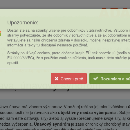
Upozornenie:
Dostali ste sa na stránky určené pre odborníkov v zdravotníctve. Vstupom n
stránky potvrdzujete, že ste odborník v zdravotníctve a že ak odborníkom n
vystavujete sa riziku ohrozenia zdravia v dôsledku možnej nesprávnej inter
ý návštevník, toto je strojovo preložený článok. Vo svojom pôvodnom zn
informácií a texty tu dostupné nesmiete používať.
islou vedeckou literatúrou. Strojový preklad však má ďaleko k dokonalost
Stránky používajú cookies, preto občania krajín EÚ tiež potvrdzujú (podľa 
ie.
EU 2002/58/EC), že s použitím cookies súhlasia, inak musia tieto stránky 
opustiť.
ény
Účinky adaptogénov
Účinky adaptogenov na nemoci
ce
Chcem preč
Rozumiem a sú
ava, únavový syndróm
lovo únava má viacero významov. V bežnej reči sa jej mieni väčšinou
ú
šeobecnosti nie je rovnaká ako
objektívny medza vyčerpania
. Subje
eď nám ešte ostávajú sily) alebo aj vyššie (preceňujeme svoje sily, aj 
edza vyčerpania.
Únavový syndróm
je zase chronický chorobný stav,
spalosť, nedostatok energie) neodôvodnenú objektívne záťažou.