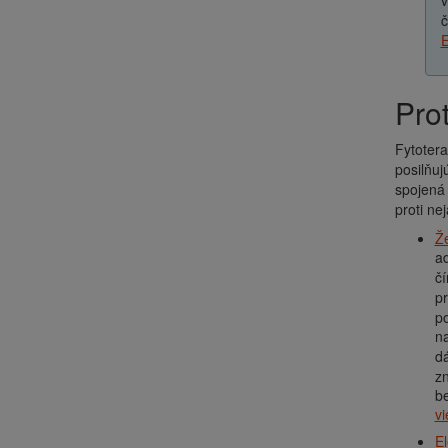
v
č
E
Pr
Fytotera
posilňuj
spojená 
proti ne
Ž
ad
č
p
po
n
d
zn
b
v
El