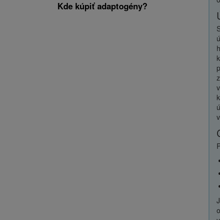
Kde kúpiť adaptogény?
S
ú
h
k
p
z
v
k
ú
v
P
J
o