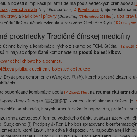
palu a bolesti s implikácií pri artritíde má podľa vedeckých prehľadov aj
snak
,
žerucha siata
), ajurvédska sam
Raval2013aec
(Lepidium sativum,
ník pravý
a
kadidlovní pílovitý
),
aloa pravá
Hamidpour2013frx
(Boswellia,
abúdať tiež na účinok cvičenia a zdravého životného štýlu (
Cramp2013
inné prostriedky Tradičné čínskej medicíny
e účinné byliny a kombinácie rýchlo získame od TČM. Štúdia
Zhao2013
sú tri najviac odporúčané kombinácie na
prostú bolesť kĺbov:
ktvar děhel chlpatého a ochmetu
ličková pilulka k uvoľneniu bolestivé obštrukcie
v. Dryák proti ochromenie (Wang-be, 尪 痹), ktorého presné zloženie a
blikácia
viac odporúčané kombinácie podľa
na
reumatickú artritídu
Zhao2013ect
EI-gong-Teng-Duo-gan (雷公藤多苷) - zmes, ktorej hlavnou zložkou je
t
e ďalšie kombinácie, ktorých presné zloženie nepoznám, pretože nemám
Li2015hna (25983850) formou vedeckého článku uvádza názory jediného
. Subjektívne (!) Predpisy Ji-Ren Liho boli spracované bioinformatic
 zmesiach, ktorú Li2015hna dáva k dispozícii. 15 najpoužívanejších bylí
lus membranaceus, Dang Gui, Quan Xie, Qing Feng Teng, Ku Shen, Wu