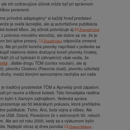
, ale ich ozdravujúce účinok môže byť pri správnom
 kĺbov poranené.
e prírodné adaptogény" si každý hneď predstaví
že je oveľa lacnejšie, ale aj autoritatívne publikácia
 bolesti kĺbov. Jej účinok potvrdzuje aj
Zhang2012mit
 polovice minulého storočia), ale dobre sa vie, že je
om bol úplne presný,
odporúča zmesné
Zhao2013ect
ny. Ale pri požití koreňa pivonky napríklad v polievke sa
zakúpiť relatívne dobre dostupný koreň pivonky čínskej,
káři (či už bylinkári či záhradníci) však vedia, že
ovitá
, ďalšie drogu TČM (cortex moutan), ale aj
), pivonku Clusiovu (Paeonia clusii), pivonku úzkolistý
e druhy, medzi ktorými samozrejme nechýba ani naše
, je tradičný prostriedok TČM a Ajurvédy proti zápalom,
ti pri reume a kĺbové bolesti. Táto himalájska rastlina
m bylín k žiarivým zajtrajškom. Vedecká správa
4 prezentuje asi 50 lekárskych pokusov, ktoré prehľadne
dne publikácie. Ticho. Áno, bola vojna a vôbec. Ale
rátane USA. Dobrá. Povedzme že v atómových 50. rokoch
ujem. Ale ani od roku 2000, kedy sa s výskumom bylín
pšila. Najlepší obraz aj dnes ponúka
.
Chopra1924pnp