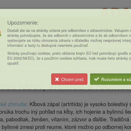
Upozornenie:
Dostali ste sa na stránky určené pre odborníkov v zdravotníctve. Vstupom n
stránky potvrdzujete, že ste odborník v zdravotníctve a že ak odborníkom n
vystavujete sa riziku ohrozenia zdravia v dôsledku možnej nesprávnej inter
ý návštevník, toto je strojovo preložený článok. Vo svojom pôvodnom zn
informácií a texty tu dostupné nesmiete používať.
islou vedeckou literatúrou. Strojový preklad však má ďaleko k dokonalost
Stránky používajú cookies, preto občania krajín EÚ tiež potvrdzujú (podľa 
ie.
EU 2002/58/EC), že s použitím cookies súhlasia, inak musia tieto stránky 
opustiť.
ény
Účinky adaptogénov
Účinky adaptogenov na nemoci
ce
Chcem preč
Rozumiem a sú
esti kĺbov, artritída a reuma
cké zhrnutie:
Kĺbová zápal (artritída) je vysoko bolestivý
núka trochu iný pohľad na kĺby, ich hojenie a bylinnú lie
a, pabodliak, ženšen, vítaním, zázvor a ďalšie. Tradič
 bylinné zmesi proti reume, ktoré možno po odbornej kon