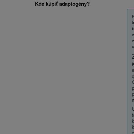
Kde kúpiť adaptogény?
K
t
t
v
v
u
K
m
d
O
p
p
n
U
ť
k
k
c