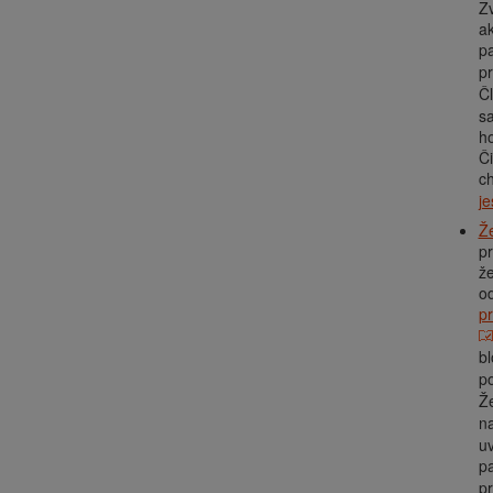
Zv
ak
pa
p
Č
sa
ho
Či
ch
je
Ž
pr
že
o
pr
b
po
Ž
n
uv
pa
p