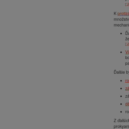
K
proti
množstvu
mechaniz
Ďa
že
V
bo
p
Ďalšie b
r
zá
z
dě
r
Z ďalšíc
prokyani