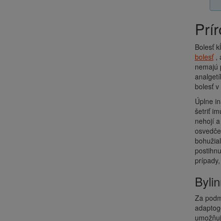
Pr
Bolesť k
bolesť
, 
nemajú p
analgetí
bolesť v
Úplne in
šetriť i
nehojí a
osvedče
bohužiaľ
postihnu
prípady,
Byl
Za podmi
adaptogé
umožňujú