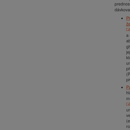
prednosť
dávkovan
P
ž
a 
ab
gl
je
kt
un
pi
(P
pi
P
h
mô
ur
ve
(e
ro