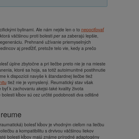
ecifickými bylinami. Ale nám nejde len o to
nepociťovať
torá väčšinou proti bolesti
per sa
zaberajú lepšie,
 regeneráciu. Prehnané užívanie priemyselných
incov aj predĺžiť, pretože telo vie, kedy a prečo
olesť úplne zbytočne a pri liečbe preto nie je na mieste
enia, ktoré sa hoja, sa totiž autoimunitné postihnutie
me k dispozícii navyše k štandardnej liečbe tiež
nitu
tiež nie je vymyslený. Reumatický stav však
 byť k zachovaniu akejsi-také kvality života
 bolesti kĺbov sú cez určité podobnosti dva odlišné
i reume
Traumatická) bolesť kĺbov je vhodným cieľom na liečbu
liečbu a kompatibilitu s drvivou väčšinou liekov
sté bolesti kĺbov majú známe prírodné adaptogény