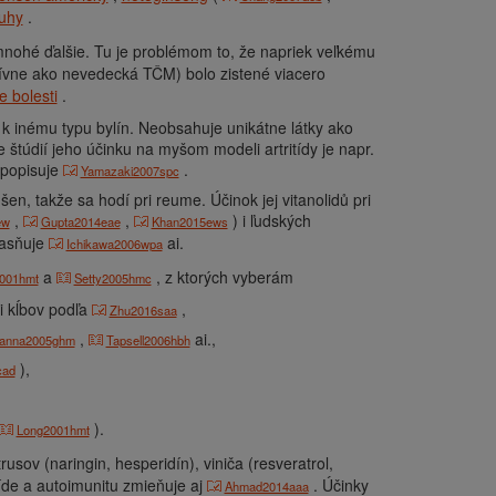
ruhy
.
nohé ďalšie. Tu je problémom to, že napriek veľkému
ívne ako nevedecká TČM) bolo zistené viacero
 bolesti
.
í k inému typu bylín. Neobsahuje unikátne látky ako
túdií jeho účinku na myšom modeli artritídy je napr.
 popisuje
.
Yamazaki2007spc
en, takže sa hodí pri reume. Účinok jej vitanolidů pri
,
,
) i ľudských
ew
Gupta2014eae
Khan2015ews
jasňuje
ai.
Ichikawa2006wpa
a
, z ktorých vyberám
001hmt
Setty2005hmc
ti kĺbov podľa
,
Zhu2016saa
,
ai.,
anna2005ghm
Tapsell2006hbh
),
cad
).
Long2001hmt
usov (naringin, hesperidín), viniča (resveratrol,
itíde a autoimunitu zmieňuje aj
. Účinky
Ahmad2014aaa