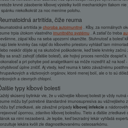
retože krvné zásobenie kĺbovej výstelky kvôli mechanickým tlakom nie 
 spánku niekoľkokrát za noc meníme polohu.
Reumatoidná artritída, čiže reuma
eumatoidná artritída je
choroba autoimunitné
. Kĺby, za normálnych oko
eume trpia útokom vlastného
imunitného systému
. A zatiaľ čo treba
au
evšimne, zápal kĺbu na seba upozorní okamžite. Stuhnutosť a bolesť kĺ
ajú biele krvinky čas nájsť do kĺbového priestoru vyhlásiť tam mimoria
lebo neskôr dôjde aj na skutočné poškodenie, keď biele krvinky začnú
ĺby sa snaží zahojiť (ďalšie bolesť), ale hojivý proces nemôže dospieť
okonalosť a pri pohybe pod analgetikami sa môže rozedřít až na kosť -
ohyblivosť úplne zničiť. Aj vtedy, keď reuma k takto závažnému postihn
hrupavkových a väzivových orgánov, ktoré menej bolí, ale o to sú dôle
rdcových a cievnych chlopní.
Ďalšie typy kĺbové bolesti
aždý skúsený bylinkár vie, že u vážnejšie kĺbovej bolesti je vždy nutná
eume môžu byť potrebné štandardné imunosupresíva au vážnejšieho zrane
ôžu byť zriedkavé, ale závažné prípady
kĺbovej infekcie
a nádorového
rejavovať úpornou, zdanlivo kĺbovej bolesťou. Tieto a ďalšie zriedkavé
lánok sa nimi nezaoberá. Je lepšie, keď bezradný lekár vyhľadá expe
onzultuje lekára kvôli zle diagnostikovanému osteosarkómu.