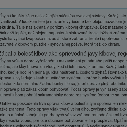
ĺby sú konštrukčne najzložitejšie súčasťou svalovej sústavy. Každý, kto
rvanlivosť. V ľudskom tele je mazanie vyriešené bez oleja: mazadlom je
ekutina.
Tá je nasiaknutá v porézny kĺbovej chrupavke. Bez mazanie by 
šak drží lepšie, než olejom napustená sintrovaná trecie ložiská známa 
ýstelka vytlačí kvapôčku mazadlá, ktoré zabránia trenie i opotrebeniu. A
zavreté v kĺbovom puzdre - synoviálnej pošve, ktorá tiež kĺb chráni.
Zápal a bolesť kĺbov ako sprievodné javy kĺbovej re
ĺby sa vďaka dobre vyřešenému mazanie ani pri námahe príliš neopotre
ožné, ale kĺby hnevá len vtedy, keď si ich naozaj zraníme. Každý techn
lho, keď je hoci len jedna gulička naštrbená, čoskoro zlyhať. Rovnako 
prava si vyžaduje zásah imunitného systému, ktorého bunky vyčistí kĺ
riestor, kde normálne žiadne bunky nie sú, je pri oprave plný robotníkov
ri oprave platí zákaz kĺbom pohybovať. Počas opravy je vyhlásený zápal
utnosť kĺbom pohnúť sakramentsky dobre rozmyslíme (odborne sa tomu
 ľahkého poškodenia trvá oprava kĺbov a bolesť s tým spojená len nieko
ažké zranenia. Tieto opravy však trvajú veľmi dlho, zvyčajne dlhšie a
oleno a úplné zahojenie potrhaných väzov vrátane remodelácie mi trv
ĺby nebolia vôbec, pretože občasné pohybovanie im prospieva. Opäť mož
hode na voľnobeh skôr záchod, než opotrebujú. Navyše synoviálna tekuti