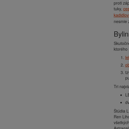
proti zá
tuky,
ce
kadidlov
nesmie z
Byl
Skutočn
ktorého 
le
ob
tz
pu
Tri naj
L
dv
Štúdia 
Ren Liho
všetkých
Astraga