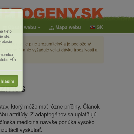
Obsah webu
Mapa webu
SK
a tieto
ie ste,
pretácie
ení (česky) je plne zrozumiteľný a je podložený
i a jeho čítanie vyžaduje veľkú dávku trpezlivosti a
smernice
(alebo EÚ)
hlasím
tizmus
 stav, ktorý môže mať rôzne príčiny. Článok
čbu artritídy. Z adaptogénov sa uplatňujú
ná čínska medicína navyše ponúka vysoko
zultácii vyskúšať.