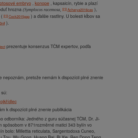
lotosové embryo
,
konope
, kapsaicín, rybie a plazí
oduť hrozna
),
Acharya2016cas
(Symplocos racemosa,
(
) a ďalšie rastliny. U bolesti kĺbov sa
Cock2015gap
).
nif
prezentuje konsenzus TČM expertov, podľa
ect
le nepoznám, pretože nemám k dispozícii plné znenie
sú:
rojkřídlec
 k dispozícii plné znenie publikácia
 odborníka: Jedného z guru súčasnej TČM, Dr. Ji-
kým spôsobom v 871rozměrné matici 343 bylín vo
n bolo: Millettia reticulata, Sargentodoxa Cuneo,
 Tou, Wu Gong, Huang Bai, Bi Xie, Ren Dong Teng,