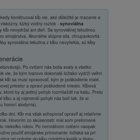
 kedy konštruoval kĺb vie, aké dôležité je mazanie a
 viskózny, klzký vodný roztok -
synoviálna
kĺb nevydržal ani deň. Sa synoviálnej tekutinou
zo strojárstva. Akonáhle stúpne sila, chrupavkovitá
by synoviálna tekutina z kĺbu nevytiekla, sú kĺby
generácie
bovávajú. Po cvičení nás bolia svaly a všetko
ik vie, že kým tvarovo dokonalé ložisko vydrží veľmi
tak kĺb sa musí opravovať, kým je poškodenie malé.
bovej priestor a opraví poškodené miesto. Kĺbová
, ktoré by aj jediný pohyb rozmliaždil na kašu. Preto
 kĺbu a aj najmenší pohyb nás bolí tak, že si
 hovorí alodynia).
ľko dní. Kĺb má však schopnosť opraviť aj relatívne
ko rok. Hovorím zo skúsenosti: mal som prelomené
alo niekoľko rokov. Po normálnom cvičení naopak
no použiť strojárske prirovnanie: ložiská sa pri
na pri pohybe do kĺbu privádza kyslík a živiny,