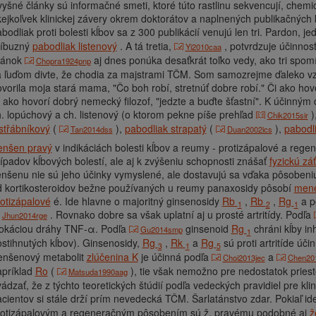
yšné články sú informačné smeti, ktoré túto rastlinu sekvencují, chemicky
ejkoľvek klinickej závery okrem doktorátov a naplnených publikačnýc
bodliak proti bolesti kĺbov sa z 300 publikácií venujú len tri. Pardon, j
ríbuzný
pabodliak listenový
. A tá tretia,
, potvrdzuje účinnosť
Yi2010caa
lánok
aj dnes ponúka desaťkrát toľko vedy, ako tri sp
Chopra1924pnp
 ľuďom divte, že chodia za majstrami TČM. Som samozrejme ďaleko vzdi
vorila moja stará mama, "Čo boh robí, stretnúť dobre robí." Či ako hovo
 ako hovorí dobrý nemecký filozof, "jedzte a buďte šťastní". K účinným 
. lopúchový a ch. listenový (o ktorom pekne píše prehľad
)
Chik2015sir
střábníkový
(
),
pabodliak strapatý
(
),
pabodl
Tan2014dss
Duan2002ics
enšen pravý
v indikáciách bolesti kĺbov a reumy
-
protizápalové a regen
ípadov kĺbových bolestí, ale aj k zvýšeniu schopnosti znášať
fyzickú zá
nšenu nie sú jeho účinky vymyslené, ale dostavujú sa vďaka pôsobeniu
d kortikosteroidov bežne používaných u reumy panaxosidy pôsobí
mene
otizápalové
é. Ide hlavne o majoritný ginsenosidy
Rb
,
Rb
,
Rg
a p
1
2
1
. Rovnako dobre sa však uplatní aj u prosté artritídy. Podľa
Jhun2014rge
lokáciou dráhy TNF-α. Podľa
ginsenoid
Rg
chráni kĺby in
Gu2014smp
1
stihnutých kĺbov). Ginsenosidy,
Rg
,
Rk
a
Rg
sú proti artritíde úč
3
1
5
enšenový metabolit
zlúčenina K
je účinná podľa
a
Choi2013jec
Chen20
apríklad
Ro
(
), tie však nemožno pre nedostatok pries
Matsuda1990aag
ádzať, že z týchto teoretických štúdií podľa vedeckých pravidiel pre kli
cientov si stále drží prím nevedecká TČM.
Šarlatánstvo zdar.
Pokiaľ id
rotizápalovým a regeneračným pôsobením sú ž. pravému podobné aj
ž