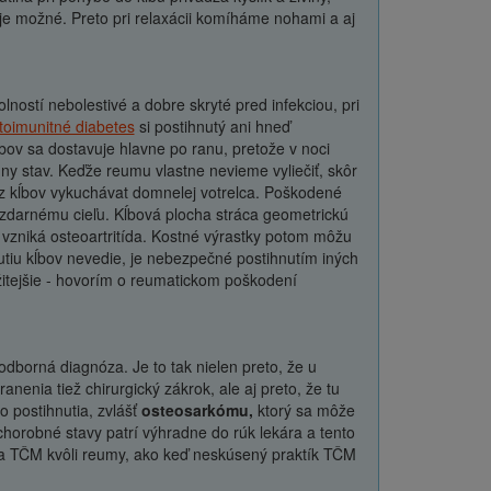
je možné. Preto pri relaxácii komíháme nohami a aj
lností nebolestivé a dobre skryté pred infekciou, pri
toimunitné diabetes
si postihnutý ani hneď
bov sa dostavuje hlavne po ranu, pretože v noci
dny stav. Keďže reumu vlastne nevieme vyliečiť, skôr
 z kĺbov vykuchávat domnelej votrelca. Poškodené
 k zdarnému cieľu. Kĺbová plocha stráca geometrickú
 vzniká osteoartritída. Kostné výrastky potom môžu
utiu kĺbov nevedie, je nebezpečné postihnutím iných
žitejšie - hovorím o reumatickom poškodení
 odborná diagnóza. Je to tak nielen preto, že u
nia tiež chirurgický zákrok, ale aj preto, že tu
 postihnutia, zvlášť
osteosarkómu,
ktorý sa môže
 chorobné stavy patrí výhradne do rúk lekára a tento
rta TČM kvôli reumy, ako keď neskúsený praktík TČM