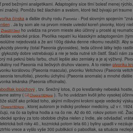
 pred bežnými analgetikami. Adaptogény síce tlmí bolesť menej rýchlo
í značný. Pomôžu tiež šlachám a svalom, ktoré tiež bývajú pri traume
ivoňka čínska
a ďalšie druhy rodu
-
Pod slovným spojením "znám
Paeonia
enšen
. Ja by som ale na prvom mieste uviedol koreň pivonky, ktorý nielen
ho uvádza na prvom mieste ako účinný u prosté aj reumatické
Zhao2013ect
ďalšie vedecké práce. Pivoňka nepatrí ku klasickým adaptogenům (tým z
solútne nejedovatá a že ani 100g dávka denne nikomu neublíži. Aby s
ykozidy pivonky (total Paeonia glycosides), teda účinné látky tejto rastli
j glykozidy dobre vstrebávajú a nie je teda nutné ich čistiť. Stačí nám 
orý má peknú bielu farbu, chutí lepšie ako zemiaky a je aj výživný. Pivoň
ikátny rod Paeonia má liečivých druhov viacero. A to nielen
pivonku kr
vonku korálovou (Paeonia mascula), pivonku Veitchovu (Paeonia veitchii
aeonia tenuifolia), pivonku úchylnú (Paeonia anomala) a mnohé ďalši
vonka lekárska (Paeonia officinalis).
abodliak lopúchový
, tzv. Snežný lotos, či po kresťansky nebeská hostie
lavne astmy (
). Tu ho uvádzam kvôli jeho vysokej účinnos
Chopra1924pnp
že slúžiť ako príklad toho, akými míľovými krokmi speje vedecký výsku
, ktorej autorom je indický profesor medicíny, už v r. 192
Chopra1924pnp
čujú, na čo sa bylina hodia a na čo nie. Až do 60. rokov potom nič. Žia
decké správy za toto obdobie chýba nielen z Indie, ale odvšadiaľ, v
lektrická boli roky 40., kozmická potom leta 60.) byliny upadli v nezá
ztrhlo vrece a vyšlo vyše 300 publikácií o pabodliak, sa situácia nezle