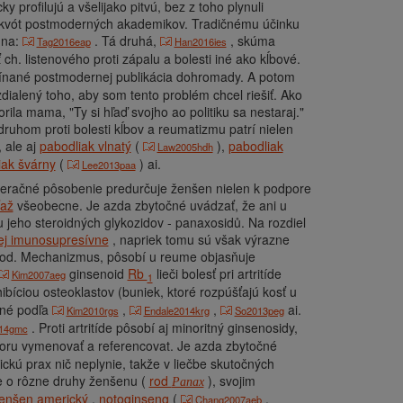
 profilujú a všelijako pitvú, bez z toho plynuli
h kvót postmoderných akademikov. Tradičnému účinku
edna:
. Tá druhá,
, skúma
Tag2016eap
Han2016ies
 ch. listenového proti zápalu a bolesti iné ako kĺbové.
omínané postmodernej publikácia dohromady. A potom
alený toho, aby som tento problém chcel riešiť. Ako
rila mama, "Ty si hľaď svojho ao politiku sa nestaraj."
druhom proti bolesti kĺbov a reumatizmu patrí nielen
, ale aj
pabodliak vlnatý
(
),
pabodliak
Law2005hdh
iak švárny
(
) ai.
Lee2013paa
eračné pôsobenie predurčuje ženšen nielen k podpore
ťaž
všeobecne. Je azda zbytočné uvádzať, že ani u
 jeho steroidných glykozidov - panaxosidů. Na rozdiel
j imunosupresívne
, napriek tomu sú však výrazne
od. Mechanizmus, pôsobí u reume objasňuje
ginsenoid
Rb
lieči bolesť pri artritíde
Kim2007aeg
1
hibíciou osteoklastov (buniek, ktoré rozpúšťajú kosť u
inné podľa
,
,
ai.
Kim2010rgs
Endale2014krg
So2013peg
. Proti artritíde pôsobí aj minoritný ginsenosidy,
14gmc
toru vymenovať a referencovat.
Je azda zbytočné
nickú prax nič neplynie, takže v liečbe skutočných
e o rôzne druhy ženšenu (
rod
), svojim
Panax
enšen americký
,
notoginseng
(
,
Chang2007aeb