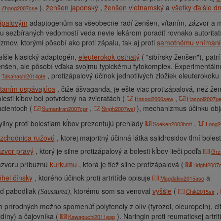
),
ženšen japonský
,
ženšen vietnamský
a
všetky ďalšie d
Zhang2007cse
zápalovým
adaptogenům sa všeobecne radí ženšen, vítaním, zázvor a m
 sezbíraných vedomostí veda nevie lekárom poradiť rovnako autoritat
mov, ktorými pôsobí ako proti zápalu, tak aj proti
samotnému vnímanie
lšie klasický adaptogén,
eleuterokok ostnatý
( "sibírsky ženšen"), patr
nšen, ale pôsobí vďaka svojmu typickému fytokomplex. Experimentálne š
, protizápalový účinok jednotlivých zložiek eleuterokoku
Takahashi2014pte
ítaním uspávajúca
, čiže ášvaganda, je ešte viac protizápalová, než ženš
lesti kĺbov bol potvrdený na zvieratách (
,
Rasool2006sew
Rasool2007p
acientoch (
,
), mechanizmus účinku ob
Sumantran2007cpr
Singh2007wsi
yliny proti bolestiam kĺbov prezentujú prehľady
,
Soeken2003hmt
Long2
ozchodnica ružovú
, ktorej majoritný účinná látka salidrosidov tlmí boles
zvor pravý
, ktorý je silne protizápalový a bolesti kĺbov lieči podľa
Grz
ázvoru príbuznú
kurkumu
, ktorá je tiež silne protizápalová (
Bright2007
hel čínsky
, ktorého účinok proti artritíde opisuje
a
Magdalou2015aso
od pabodliak
ktorému som sa venoval
vyššie
(
,
Chik2015sir
(Saussurea),
h prírodných možno spomenúť polyfenoly z olív (tyrozol, oleuropein), citr
díny) a čajovníka (
). Naringin proti reumatickej artr
Kawaguchi2011eap