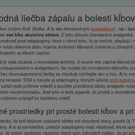
írodná liečba zápalu a bolesti kĺbov
ĺbov možno tlmiť. Bodka. A to ako štandardnými
analgetikami
, tak i šp
ale
mať kĺby skutočne zdravé.
Z toho dôvodu štandardné analgetiká, k
rednosť pred adaptogény, ktoré v rámci toho, čo je možné, zlepšujú i
k môže dokonca dobu hojenia drobných kĺbových zranenia u zdravých jed
 hojacich sa kĺboch ​​zapína.
á je však situácia u reumatickej artritídy. U reume telo zapína kĺbovej b
munosupresívami a analgetikami. Na rozdiel od normálneho kĺbového zran
 bez imunosupresívnej liečby sa zhoršuje rýchlejšie ako s ňou. Aj tu má
ný receptár TČM a navyše aj adaptogény, ktorých účinok
proti autoimu
 zatiaľ nedá príčinne vyliečiť a použitie pravidelné dávky analgetík môže
tého nevyhnutnosťou. Keď sme si teda vyjasnili, že prostá a reumatické
 môžeme pristúpiť ku každému zvlášť.
inné prostriedky pri prosté bolesti kĺbov a pr
enky, že boli lekárom vylúčené všetky iné chorobné stavy, prostá (tj. 
ny. A to aj samoliečbe, pretože adaptogény majú vlastnosti, ktoré samo
. Je mojím osobným názorom (ktorý som zdôvodnil vyššie), že pri pro