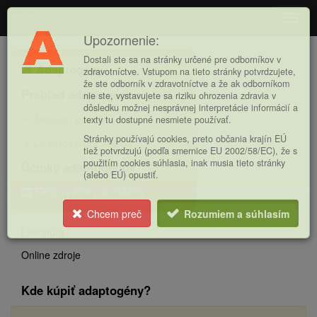
Adaptogény
Navig
Upozornenie:
Hlavná
Dostali ste sa na stránky určené pre odborníkov v
Adaptogény
ponuka
zdravotníctve. Vstupom na tieto stránky potvrdzujete,
že ste odborník v zdravotníctve a že ak odborníkom
Prehľad adaptogénov
nie ste, vystavujete sa riziku ohrozenia zdravia v
dôsledku možnej nesprávnej interpretácie informácií a
Ženšen pravý
texty tu dostupné nesmiete používať.
Stránky používajú cookies, preto občania krajín EÚ
Lesklokôrka lesklá
tiež potvrdzujú (podľa smernice EU 2002/58/EC), že s
použitím cookies súhlasia, inak musia tieto stránky
Účinky adaptogénov
(alebo EÚ) opustiť.
Odpovede na otázky
Chcem preč
Rozumiem a súhlasím
Literatura
Online zdroje
Kde kúpiť adaptogény?