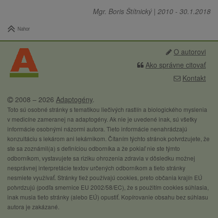
Mgr. Boris Štítnický
|
2010
-
30.1.2018
Nahor
O autorovi
Ako správne citovať
Kontakt
2008 – 2026
Adaptogény
.
Toto sú osobné stránky s tematikou liečivých rastlín a biologického myslenia
v medicíne zameranej na adaptogény. Ak nie je uvedené inak, sú všetky
informácie osobnými názormi autora. Tieto informácie nenahrádzajú
konzultáciu s lekárom ani lekárnikom. Čítaním týchto stránok potvrdzujete, že
ste sa zoznámil(a) s definíciou odborníka a že pokiaľ nie ste týmto
odborníkom, vystavujete sa riziku ohrozenia zdravia v dôsledku možnej
nesprávnej interpretácie textov určených odborníkom a tieto stránky
nesmiete využívať. Stránky tiež používajú cookies, preto občania krajín EÚ
potvrdzujú (podľa smernice EU 2002/58/EC), že s použitím cookies súhlasia,
inak musia tieto stránky (alebo EÚ) opustiť. Kopírovanie obsahu bez súhlasu
autora je zakázané.