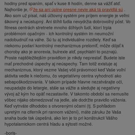
hodiny pred spaním, spať v kuse 8 hodín, denne sa vážiť atď.
Najhoršie je,
že sa ani úplne presne nevie aká tá pravidlá sú
.
Ako som už písal, náš účtovný systém pre príjem energie je veľmi
šikovný a neústupný. Ani štíhli ľudia nevydržia dobrovoľný pôst. Vo
fitness centrách stretnete mnoho štíhlych ľudí, ktorí trpia
problémom opačným - ich kontrolný systém im neumožní
nadobudnúť na váhe. Sú tu aj individuálne rozdiely. Keď sa
niekomu podarí kontrolný mechanizmus prelomiť, môže dôjsť k
choroby ako je anorexia, bulrexie atď, psychiatri to poznajú.
Proste najdôležitejším pravidlom je nikdy neprestať. Budete iste
mať prechodné úspechy aj neúspechy. Tam totiž existuje aj
mechanizmus, ktorý vezme Vašej vôli právomoci keď Vaše voľní
aktivita vedie k niečomu, čo vegetatívny centra vyhodnotí ako
sebapoškodzovania. V takom prípade hlavne nezatvárajte oči,
neupadajte do letargie, stále sa vážte a sledujte aj negatívny
vývoj až kým ho opäť nezastavíte. V takomto období sa nemusíte
vôbec nijako obmedzovať na jedle, ale dodržte pravidlo váženia.
Keď vytrváte dlhodobo s otvorenými očami (tj. S pohľadom
upretým na ciferník pri rannom vážení), máte záruku že Vaša
snaha bude tak úspešná, ako len je to pri konštrukcii Vášho
hypotalamickom centrá hladu a sýtosti možné.
-boris-