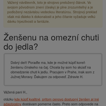
Vážený návštevník, toto je strojovo preložený článok. Vo
svojom pôvodnom znení (česky) je plne zrozumiteľný a je
podložený nezávislou vedeckou literatúrou. Strojový preklad
však má ďaleko k dokonalosti a jeho čítanie vyžaduje veľkú
dávku trpezlivosti a fantázie.
Ženšenu na omezní chuti
Drobečková
navigace
do jedla?
Dobrý deň! Poraďte ma, kde je možné kúpiť koreň
ženšenu čínskeho na čaj. Chcela by som ho skúsiť na
obmedzenie chuti k jedlu. Pracujem v Prahe, inak som z
Južnej Moravy. Ďakujem za odpoveď. Zdravie H.
Vážená pani H.,
otázku
kde kúpiť kvalitné, pritom cenovo dostupný ženšen aj iné
adaptogény
dostávam pomerne často. Preto som odpovede na