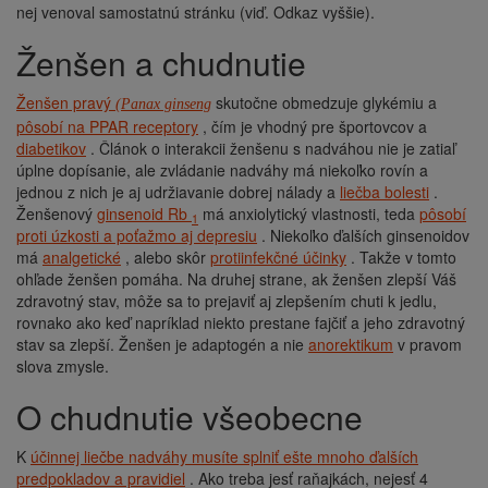
nej venoval samostatnú stránku (viď. Odkaz vyššie).
Ženšen a chudnutie
Ženšen pravý
skutočne obmedzuje glykémiu a
(Panax ginseng
pôsobí na PPAR receptory
, čím je vhodný pre športovcov a
diabetikov
. Článok o interakcii ženšenu s nadváhou nie je zatiaľ
úplne dopísanie, ale zvládanie nadváhy má niekoľko rovín a
jednou z nich je aj udržiavanie dobrej nálady a
liečba bolesti
.
Ženšenový
ginsenoid Rb
má anxiolytický vlastnosti, teda
pôsobí
1
proti úzkosti a poťažmo aj depresiu
. Niekoľko ďalších ginsenoidov
má
analgetické
, alebo skôr
protiinfekčné účinky
. Takže v tomto
ohľade ženšen pomáha. Na druhej strane, ak ženšen zlepší Váš
zdravotný stav, môže sa to prejaviť aj zlepšením chuti k jedlu,
rovnako ako keď napríklad niekto prestane fajčiť a jeho zdravotný
stav sa zlepší. Ženšen je adaptogén a nie
anorektikum
v pravom
slova zmysle.
O chudnutie všeobecne
K
účinnej liečbe nadváhy musíte splniť ešte mnoho ďalších
predpokladov a pravidiel
. Ako treba jesť raňajkách, nejesť 4