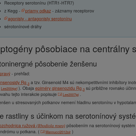
Receptory serotonínu (HTR1-HTR7)
z Kegg -
priamy odkaz
- záznamy receptorov
agonisty - antagonisty serotonínu
sérotonínové dráhy
aptogény pôsobiace na centrálny 
otoninergné pôsobenie ženšenu
pravý
- prehľad:
insenosidy Rg
a tzv. Ginsenoid M4 sú nekompetitivními inhibítory in
3
). Obaja
epiméry ginsenozidu Rg
sú približne rovnako účin
Lee2004grl
3
vahu tejto interakcie popisuje
.
Lee2007igi
enšen u stresovaných potkanov nemení hladinu serotonínu v hypotala
šie rastliny s účinkom na serotonínový syst
ozchodnica ružová
pôsobením na serotonínový systém 
(Rhodiola rosea)
yndrómu u potkana. (
)
Mannucci2012sir