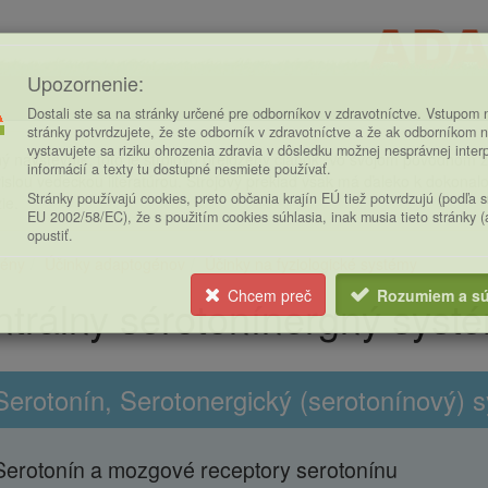
Upozornenie:
Dostali ste sa na stránky určené pre odborníkov v zdravotníctve. Vstupom n
stránky potvrdzujete, že ste odborník v zdravotníctve a že ak odborníkom n
vystavujete sa riziku ohrozenia zdravia v dôsledku možnej nesprávnej inter
ý návštevník, toto je strojovo preložený článok. Vo svojom pôvodnom zn
informácií a texty tu dostupné nesmiete používať.
islou vedeckou literatúrou. Strojový preklad však má ďaleko k dokonalost
Stránky používajú cookies, preto občania krajín EÚ tiež potvrdzujú (podľa 
ie.
EU 2002/58/EC), že s použitím cookies súhlasia, inak musia tieto stránky 
opustiť.
ény
Účinky adaptogénov
Účinky na fyziologické systémy
ce
Chcem preč
Rozumiem a sú
trálny sérotonínergný syst
Serotonín, Serotonergický (serotonínový) 
Serotonín a mozgové receptory serotonínu