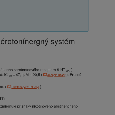
sérotonínergný systém
otrópneho serotonínového receptora 5-HT
(
3A
né: IC
= 47,1μM ± 20,5 (
). Presnú
Jeong2004sgr
50
me. (
)
Bhattcharyya1999epg
ém
zmierňuje príznaky nikotínového abstinenčného