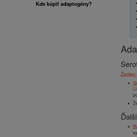
Kde kúpiť adaptogény?
Ad
Ser
Ženšen 
G
po
Ž
Ďal
R
s