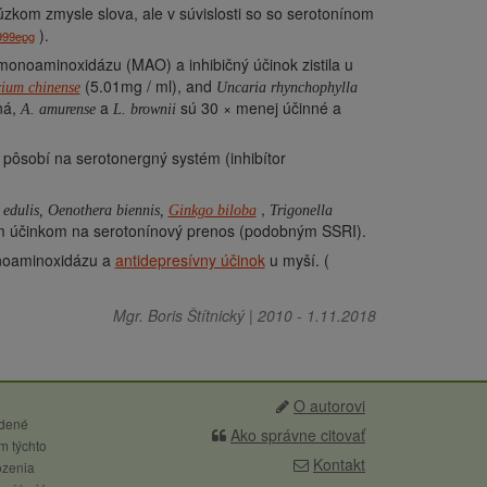
zkom zmysle slova, ale v súvislosti so so serotonínom
).
999epg
monoaminoxidázu (MAO) a inhibičný účinok zistila u
(5.01mg / ml), and
ium chinense
Uncaria rhynchophylla
ná,
a
sú 30 × menej účinné a
A. amurense
L. brownii
pôsobí na serotonergný systém (inhibítor
,
 edulis,
Oenothera biennis,
Ginkgo biloba
Trigonella
im účinkom na serotonínový prenos (podobným SSRI).
onoaminoxidázu a
antidepresívny účinok
u myší. (
Mgr. Boris Štítnický
|
2010
-
1.11.2018
O autorovi
edené
Ako správne citovať
m týchto
Kontakt
ozenia