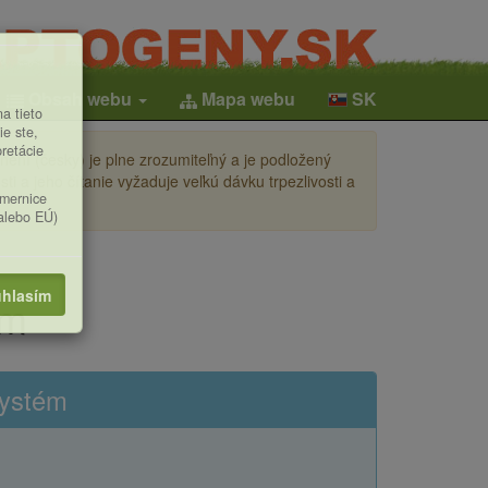
Obsah webu
Mapa webu
SK
a tieto
ie ste,
pretácie
ení (česky) je plne zrozumiteľný a je podložený
i a jeho čítanie vyžaduje veľkú dávku trpezlivosti a
smernice
(alebo EÚ)
hlasím
ém
systém