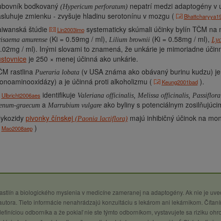
ubovník bodkovaný
nepatrí medzi adaptogény v ú
(Hypericum perforatum)
sluhuje zmienku - zvyšuje hladinu serotonínu v mozgu (
Bhattcharyya1
aiwanská štúdie
systematicky skúmali účinky bylín TČM na 
Lin2003imo
(Ki = 0.59mg / ml),
(Ki = 0.58mg / ml),
isaema amurense
Lilium brownii
Lyc
.02mg / ml). Inými slovami to znamená, že unkárie je mimoriadne účin
stovnice
je 250 × menej účinná ako unkárie.
ČM rastlina
(v USA známa ako obávaný burinu kudzu) je 
Pueraria lobata
noaminooxidázy) a je účinná proti alkoholizmu (
).
Keung2001bad
identifikuje
Ulbricht2006aes
Valeriana officinalis,
Melissa officinalis,
Passiflora
a
ako byliny s potenciálnym zosilňujúc
enum-graecum
Marrubium vulgare
lykozidy
pivonky čínskej
majú inhibičný účinok na m
(Paonia lactiflora)
)
Mao2008aep
 rastlín a biologického myslenia v medicíne zameranej na adaptogény. Ak nie je uv
utora. Tieto informácie nenahrádzajú konzultáciu s lekárom ani lekárnikom. Čítaní
definíciou odborníka a že pokiaľ nie ste týmto odborníkom, vystavujete sa riziku ohr