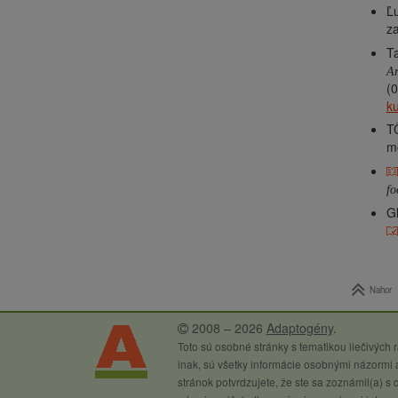
Ľ
za
T
Ar
(0
ku
T
mo
fo
G
Nahor
2008 – 2026
Adaptogény
.
Toto sú osobné stránky s tematikou liečivých
inak, sú všetky informácie osobnými názormi a
stránok potvrdzujete, že ste sa zoznámil(a) s 