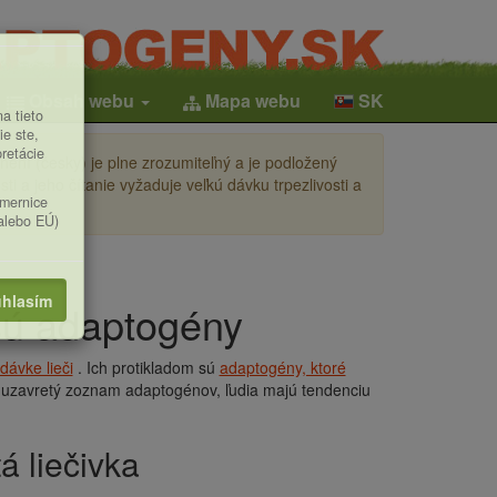
Obsah webu
Mapa webu
SK
a tieto
ie ste,
pretácie
ení (česky) je plne zrozumiteľný a je podložený
i a jeho čítanie vyžaduje veľkú dávku trpezlivosti a
smernice
(alebo EÚ)
hlasím
 sú adaptogény
dávke lieči
. Ich protikladom sú
adaptogény, ktoré
 uzavretý zoznam adaptogénov, ľudia majú tendenciu
á liečivka