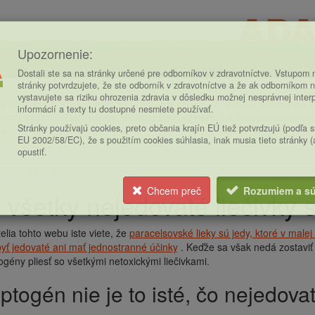
Upozornenie:
Dostali ste sa na stránky určené pre odborníkov v zdravotníctve. Vstupom n
stránky potvrdzujete, že ste odborník v zdravotníctve a že ak odborníkom n
vystavujete sa riziku ohrozenia zdravia v dôsledku možnej nesprávnej inter
ý návštevník, toto je strojovo preložený článok. Vo svojom pôvodnom zn
informácií a texty tu dostupné nesmiete používať.
islou vedeckou literatúrou. Strojový preklad však má ďaleko k dokonalost
Stránky používajú cookies, preto občania krajín EÚ tiež potvrdzujú (podľa 
ie.
EU 2002/58/EC), že s použitím cookies súhlasia, inak musia tieto stránky 
opustiť.
ény
Teória
ce
Chcem preč
Rozumiem a sú
 všetky nejedovaté liečivky
telia tohto webu iste viete, že
paracelsovské lieky sú jedy, ktoré v malej 
ť jedovaté ani mať jednostranné účinky
. Keďže sa však nedá zostaviť
ogény pliesť so všetkými netoxickými liečivkami.
aptogén nie je to isté, čo nejedovat