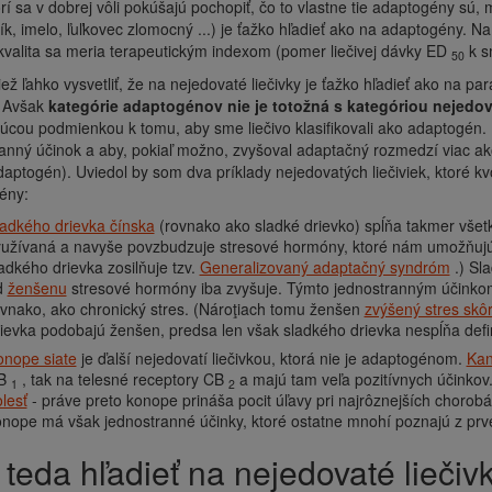
rí sa v dobrej vôli pokúšajú pochopiť, čo to vlastne tie adaptogény sú, m
ík, imelo, ľuľkovec zlomocný ...) je ťažko hľadieť ako na adaptogény. Na
kvalita sa meria terapeutickým indexom (pomer liečivej dávky ED
k s
50
ež ľahko vysvetliť, že na nejedovaté liečivky je ťažko hľadieť ako na p
 Avšak
kategórie adaptogénov nie je totožná s kategóriou nejedova
júcou podmienkou k tomu, aby sme liečivo klasifikovali ako adaptogé
anný účinok a aby, pokiaľ možno, zvyšoval adaptačný rozmedzí viac ak
daptogén). Uviedol by som dva príklady nejedovatých liečiviek, ktoré 
ény:
adkého drievka čínska
(rovnako ako sladké drievko) spĺňa takmer všet
yužívaná a navyše povzbudzuje stresové hormóny, ktoré nám umožňujú
adkého drievka zosilňuje tzv.
Generalizovaný adaptačný syndróm
.) Sla
d
ženšenu
stresové hormóny iba zvyšuje. Týmto jednostranným účinkom 
vnako, ako chronický stres. (Nároţiach tomu ženšen
zvýšený stres skôr
ievka podobajú ženšen, predsa len však sladkého drievka nespĺňa defi
onope siate
je ďalší nejedovatí liečivkou, ktorá nie je adaptogénom.
Kan
B
, tak na telesné receptory CB
a majú tam veľa pozitívnych účinkov.
1
2
lesť
- práve preto konope prináša pocit úľavy pri najrôznejších chorobá
nope má však jednostranné účinky, ktoré ostatne mnohí poznajú z prve
o teda hľadieť na nejedovaté liečiv