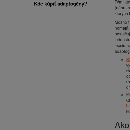
Tým, kto
Kde kúpiť adaptogény?
(náprstn
ktorých 
Možno ti
nemajú.
postaču
jednostr
lepšie a
adaptog
Sl
v
sl
o
ro
dr
K
C
bo
ko
Ak