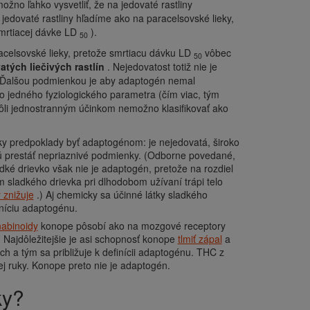
ožno ľahko vysvetliť, že na jedovaté rastliny
 jedovaté rastliny hľadíme ako na paracelsovské lieky,
mrtiacej dávke LD
).
50
aracelsovské lieky, pretože smrtiacu dávku LD
vôbec
50
tých liečivých rastlín
. Nejedovatost totiž nie je
n. Ďalšou podmienkou je aby adaptogén nemal
o jedného fyziologického parametra (čím viac, tým
kvôli jednostranným účinkom nemožno klasifikovať ako
ky predpoklady byť adaptogénom: je nejedovatá, široko
 prestáť nepriaznivé podmienky. (Odborne povedané,
dké drievko však nie je adaptogén, pretože na rozdiel
sladkého drievka pri dlhodobom užívaní trápi telo
 znižuje
.) Aj chemicky sa účinné látky sladkého
níciu adaptogénu.
abinoidy
konope pôsobí ako na mozgové receptory
 Najdôležitejšie je asi schopnosť konope
tlmiť zápal
a
ch a tým sa približuje k definícii adaptogénu. THC z
j ruky. Konope preto nie je adaptogén.
ky?