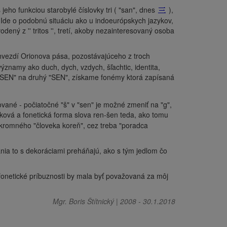
jeho funkciou starobylé číslovky tri ( "san", dnes
),
. Ide o podobnú situáciu ako u indoeurópskych jazykov,
odený z '' tritos '', tretí, akoby nezainteresovaný osoba
vezdí Orionova pása, pozostávajúceho z troch
znamy ako duch, dych, vzdych, šľachtic, identita,
SEN" na druhý "SEN", získame fonémy ktorá zapísaná
ované - počiatočné "š" v "sen" je možné zmeniť na "g",
ková a fonetická forma slova ren-šen teda, ako tomu
skromného "človeka koreň", cez treba "poradca
ania to s dekoráciami preháňajú, ako s tým jedlom čo
fonetické príbuznosti by mala byť považovaná za môj
Mgr. Boris Štítnický
|
2008
-
30.1.2018