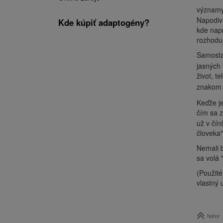
význam
Napodiv 
Kde kúpiť adaptogény?
kde napr
rozhoduj
Samosta
jasných 
život, t
znako
Keďže je
čím sa z
už v čín
človeka"
Nemali b
sa volá 
(Použité
vlastný 
Nahor