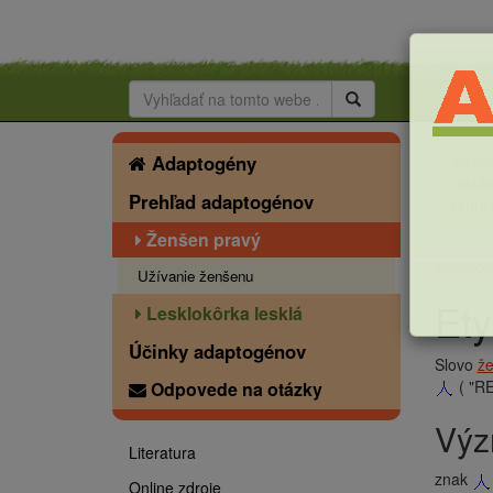
Hlavná
Adaptogény
Vážen
ponuka
nezáv
Prehľad adaptogénov
fantáz
Ženšen pravý
Drobečková
Adaptog
Užívanie ženšenu
naviga
Ety
Lesklokôrka lesklá
Účinky adaptogénov
Slovo
ž
( "RE
Odpovede na otázky
Vý
Literatura
znak
Online zdroje