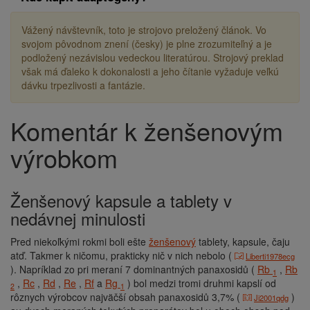
Vážený návštevník, toto je strojovo preložený článok. Vo
svojom pôvodnom znení (česky) je plne zrozumiteľný a je
podložený nezávislou vedeckou literatúrou. Strojový preklad
však má ďaleko k dokonalosti a jeho čítanie vyžaduje veľkú
dávku trpezlivosti a fantázie.
Komentár k ženšenovým
Drobečková
navigace
výrobkom
Ženšenový kapsule a tablety v
nedávnej minulosti
Pred niekoľkými rokmi boli ešte
ženšenový
tablety, kapsule, čaju
atď. Takmer k ničomu, prakticky nič v nich nebolo (
Liberti1978ecg
). Napríklad zo pri meraní 7 dominantných panaxosidů (
Rb
,
Rb
1
,
Rc
,
Rd
,
Re
,
Rf
a
Rg
) bol medzi tromi druhmi kapslí od
2
1
rôznych výrobcov najväčší obsah panaxosidů 3,7% (
)
Ji2001qdg