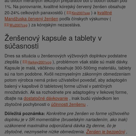
au dvoch meraných tekutých preparátov bol u oboch obsah pod
1%. Na porovnanie, kvalitné kórejský červený ženšen obsahuje
20-24% celkových panaxosidů (
) a
kvalitné
Kim2007sqg
Mandžuska červený ženšen
podľa čínskych výskumov (
) za kórejským nezaostáva.
Wu2007csg
Ženšenový kapsule a tablety v
súčasnosti
Dnes sa situácia u ženšenových výživových doplnkov podstatne
zlepšila (
), problémom však stále sú malé dávky.
Harkey2001vcg
Kapsule je malá, väčšinou obsahuje 300-500mg materiálu, tablety
sú na tom podobne. Kvôli nezmyselným zákonným obmedzeniam
potom výrobca nemá právo užívateľovi povedať, aby adaptogén
balený v kapsľové či tabletovej forme užíval v patričných
množstvách. Ak sa rozhodnete pre adaptogény v liekovej forme,
dbajte na
dostatočné dávkovanie
, inak budú výsledkom len
zbytočné pochybnosti o
účinnosti ženšenu
.
Dôležitá poznámka:
Konkrétne pre ženšen vo forme výživového
doplnku je v SR momentálne (bruselským nariadením, ako inak)
uzákonené maximálna odporúčaná dávka 2g denne, čo je
zbytočné, nezmyselne nízke obmedzenia.
Ženšen je bezpečný
,