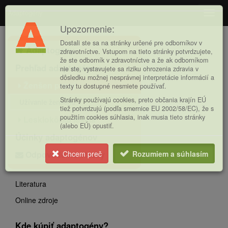
Adaptogény
Navig
Upozornenie:
Hlavná
Dostali ste sa na stránky určené pre odborníkov v
Adaptogény
ponuka
zdravotníctve. Vstupom na tieto stránky potvrdzujete,
že ste odborník v zdravotníctve a že ak odborníkom
Prehľad adaptogénov
nie ste, vystavujete sa riziku ohrozenia zdravia v
dôsledku možnej nesprávnej interpretácie informácií a
Ženšen pravý
texty tu dostupné nesmiete používať.
Stránky používajú cookies, preto občania krajín EÚ
Užívanie ženšenu
tiež potvrdzujú (podľa smernice EU 2002/58/EC), že s
použitím cookies súhlasia, inak musia tieto stránky
Lesklokôrka lesklá
(alebo EÚ) opustiť.
Účinky adaptogénov
Odpovede na otázky
Chcem preč
Rozumiem a súhlasím
Literatura
Online zdroje
Kde kúpiť adaptogény?