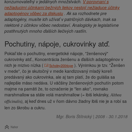
konzumovateľný v jedálnych množstvách.
V porovnaní s
nežiaducimi účinkami bežných liekov nestojí nežiaduce účinky
adaptogénov vôbec za diskusiu
.
Ak sa rozhodnete pre
adaptogény, musíte ich užívať v patričných dávkach, inak sa
niektoré z účinkov vôbec nedostaví.
Analogicky je legislatívne
postihnutých mnoho ďalších liečivých rastlín.
Pochutiny, nápoje, cukrovinky atď.
Pokiaľ ide o pochutiny, energetické nápoje, "ženšenový"
cukrovinky atď., Koncentrácia ženšenu a ďalších adaptogénov v
nich je mizivo nízka (
). Výnimkou je tzv. "Ženšen
Scholey2004cpe
v mede", čo je skutočný v mede kandizovaný mladý koreň
predávaný ako cukrovinka, ale aj tam platí, že do guláša sa
najlepšie mäso nedáva. U väčšiny ženšenových pochutín potom
majme na pamäti že, to označenie je "len ako", rovnako
marshmallow sa stále volá
marshmallow
(= ibiš lekársky,
Althea
aj keď dnes už v ňom dávno žiadny ibiš nie je a robí sa
officinalis),
len zo škrobu a cukru.
Mgr. Boris Štítnický
|
2008
-
30.1.2018
Nahor