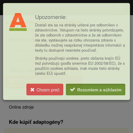
Adaptogény
Navig
Upozornenie:
Hlavná
Dostali ste sa na stránky určené pre odborníkov v
Adaptogény
ponuka
zdravotníctve. Vstupom na tieto stránky potvrdzujete,
že ste odborník v zdravotníctve a že ak odborníkom
Prehľad adaptogénov
nie ste, vystavujete sa riziku ohrozenia zdravia v
dôsledku možnej nesprávnej interpretácie informácií a
Ženšen pravý
texty tu dostupné nesmiete používať.
Stránky používajú cookies, preto občania krajín EÚ
Lesklokôrka lesklá
tiež potvrdzujú (podľa smernice EU 2002/58/EC), že s
použitím cookies súhlasia, inak musia tieto stránky
Účinky adaptogénov
(alebo EÚ) opustiť.
Odpovede na otázky
Chcem preč
Rozumiem a súhlasím
Literatura
Online zdroje
Kde kúpiť adaptogény?