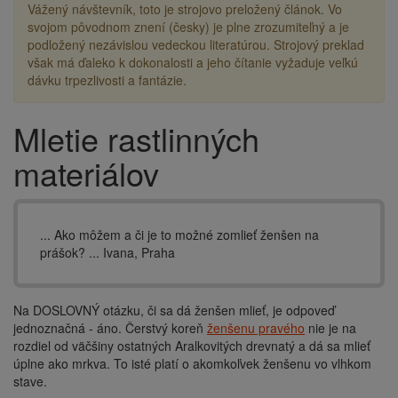
Vážený návštevník, toto je strojovo preložený článok. Vo
svojom pôvodnom znení (česky) je plne zrozumiteľný a je
podložený nezávislou vedeckou literatúrou. Strojový preklad
však má ďaleko k dokonalosti a jeho čítanie vyžaduje veľkú
dávku trpezlivosti a fantázie.
Mletie rastlinných
Drobečková
navigace
materiálov
... Ako môžem a či je to možné zomlieť ženšen na
prášok? ... Ivana, Praha
Na DOSLOVNÝ otázku, či sa dá ženšen mlieť, je odpoveď
jednoznačná - áno. Čerstvý koreň
ženšenu pravého
nie je na
rozdiel od väčšiny ostatných Aralkovitých drevnatý a dá sa mlieť
úplne ako mrkva. To isté platí o akomkoľvek ženšenu vo vlhkom
stave.