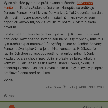
Vy sa ale skôr pýtate na práškovanie sušeného
červeného
ženšenu
. To už vyžaduje určitú prax. Najlepšie sa práškuje
červený ženšen, ktorý je vysušený a tvrdý. Takýto ženšen sa dá s
istým úsilím ručne práškovať v mažiari. Z mlynčekov by som
odporučil kávový mlynček s rotujúcimi nožmi, či viete o akom
hovorím.
Existujú aj iné mlynčeky (strižné, guľové ...), tie však doma mať
nebudete. Každopádne, bez ohľadu na použitý mlynček, musíte s
tým trochu experimentovať. Pri vyššej teplote sa ženšen červený
ženšen stáva lepkavým a je tu riziko zanesenia. Práškovanie
rastlinných drog vo všeobecnosti nemá univerzálne riešenie -
každá droga sa chová inak. Bylinné prášky sa ľahko lúhujú a
konzumujú, ale ľahšie sa tiež kazia, strácajú vôňu, oxidujú a
absorbujú vzdušní vlhkosť. Rovnako ako u kávy, aj byliny je lepšie
práškovať tesne pred použitím.
-boris-
Mgr. Boris Štítnický
|
2008
-
30.1.2018
Nahor
O autorovi