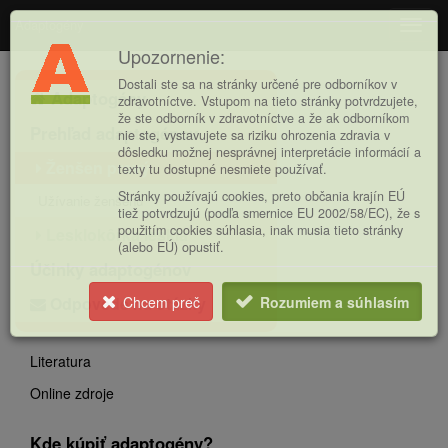
Adaptogény
Navig
Upozornenie:
Hlavná
Dostali ste sa na stránky určené pre odborníkov v
Adaptogény
ponuka
zdravotníctve. Vstupom na tieto stránky potvrdzujete,
že ste odborník v zdravotníctve a že ak odborníkom
Prehľad adaptogénov
nie ste, vystavujete sa riziku ohrozenia zdravia v
dôsledku možnej nesprávnej interpretácie informácií a
Ženšen pravý
texty tu dostupné nesmiete používať.
Stránky používajú cookies, preto občania krajín EÚ
Užívanie ženšenu
tiež potvrdzujú (podľa smernice EU 2002/58/EC), že s
použitím cookies súhlasia, inak musia tieto stránky
Lesklokôrka lesklá
(alebo EÚ) opustiť.
Účinky adaptogénov
Odpovede na otázky
Chcem preč
Rozumiem a súhlasím
Literatura
Online zdroje
Kde kúpiť adaptogény?