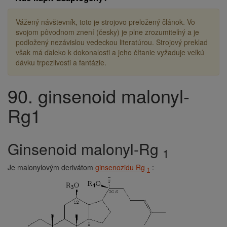
Vážený návštevník, toto je strojovo preložený článok. Vo
svojom pôvodnom znení (česky) je plne zrozumiteľný a je
podložený nezávislou vedeckou literatúrou. Strojový preklad
však má ďaleko k dokonalosti a jeho čítanie vyžaduje veľkú
dávku trpezlivosti a fantázie.
90. ginsenoid malonyl-
Drobečková
navigace
Rg1
ginsenoid malonyl-Rg
1
Je malonylovým derivátom
ginsenozidu Rg
:
1