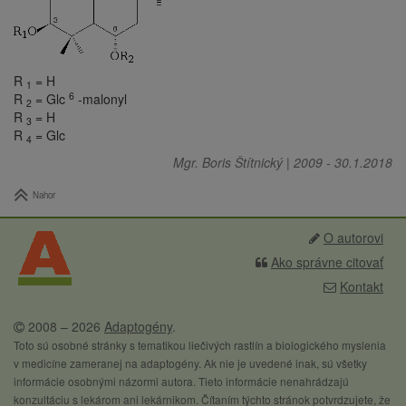
R
= H
1
6
R
= Glc
-malonyl
2
R
= H
3
R
= Glc
4
Mgr. Boris Štítnický
|
2009
-
30.1.2018
Nahor
O autorovi
Ako správne citovať
Kontakt
2008 – 2026
Adaptogény
.
Toto sú osobné stránky s tematikou liečivých rastlín a biologického myslenia
v medicíne zameranej na adaptogény. Ak nie je uvedené inak, sú všetky
informácie osobnými názormi autora. Tieto informácie nenahrádzajú
konzultáciu s lekárom ani lekárnikom. Čítaním týchto stránok potvrdzujete, že