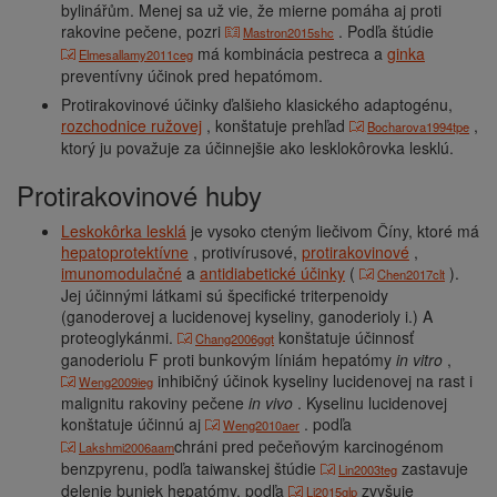
bylinářům. Menej sa už vie, že mierne pomáha aj proti
rakovine pečene, pozri
. Podľa štúdie
Mastron2015shc
má kombinácia pestreca a
ginka
Elmesallamy2011ceg
preventívny účinok pred hepatómom.
Protirakovinové účinky ďalšieho klasického adaptogénu,
rozchodnice ružovej
, konštatuje prehľad
,
Bocharova1994tpe
ktorý ju považuje za účinnejšie ako lesklokôrovka lesklú.
protirakovinové huby
Leskokôrka lesklá
je vysoko cteným liečivom Číny, ktoré má
hepatoprotektívne
, protivírusové,
protirakovinové
,
imunomodulačné
a
antidiabetické účinky
(
).
Chen2017clt
Jej účinnými látkami sú špecifické triterpenoidy
(ganoderovej a lucidenovej kyseliny, ganoderioly i.) A
proteoglykánmi.
konštatuje účinnosť
Chang2006ggt
ganoderiolu F proti bunkovým líniám hepatómy
in vitro
,
inhibičný účinok kyseliny lucidenovej na rast i
Weng2009ieg
malignitu rakoviny pečene
in vivo
. Kyselinu lucidenovej
konštatuje účinnú aj
. podľa
Weng2010aer
chráni pred pečeňovým karcinogénom
Lakshmi2006aam
benzpyrenu, podľa taiwanskej štúdie
zastavuje
Lin2003teg
delenie buniek hepatómy, podľa
zvyšuje
Li2015glp