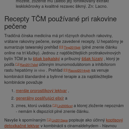
môžete, zožeňte mu (alebo jej) fortifikovaný extrakt
lesklokôrovky a kvalitné rezavec šikmý. Zn: Lacno.
Recepty TČM používané pri rakovine
pečene
Tradičná čínska medicína má pri rôznych druhoch rakoviny,
vrátane rakoviny pečene, svoje zavedené recepty. U hepatómy je
sumarizuje taiwanský prehľad
(plné znenie článku
Ting2015ptr
online na tri kľučky). Jednou z najdôležitejších protirakovinových
bylín TČM je tu
šišak bajkalský
a príbuzný
šišak fúzatý
, ktorý je
podľa
účinným imunomodulátorom a inhibítorom
Kan2017sbd
rastu hepatómy
. Prehľad
sa venuje
Rasool2014nph
in vivo
kombinácii štandardné a bylinné terapie a za najdôležitejšie
kombinácie považuje
menšie prorostlíkový lektvar
,
generálny posilňujúci elixír
a
zmes, ktorú uvádza
a ktorej zloženie nepoznám
Lin2005cst
- nemám k dispozícii plné znenie článku.
Navyše k spomínaným
popisuje ako účinný
koptisový
Lin2013apa
detoxikačné lektvar
v kombinácii s cinamaldehydem - hlavnou