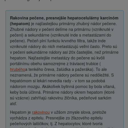
Rakovina pečene, presnejšie hepatocelulárny karcinóm
(hepatom)
je najčastejšou primárny zhubný nádor pečene.
Zhubné nádory v pečeni delíme na primárnu (vzniknuté v
pečeni) a sekundárne (vzniknuté inde s metastázami do
pečene). Pečeň plní funkciu krvného filtra, takže inde
vzniknuté nádory do nich metastázujú veľmi často. Preto sú
v pečeni sekundárne nádory asi 20x častejšie, než primárne
hepatom. Najčastejšie metastázy do pečene sú kvôli
portálnímu obehu samozrejme z tráviacej trubice (
hrubého
a tenkého čreva, žalúdka a pažeráka). To ale
neznamená, že primárne nádory pečene sú nedôležité. S
hepatómom si lekári nevedia rady - v tom sa podobá
nádorom mozgu. Akákoľvek bylinná pomoc by bola vítaná,
keby bola účinná. Primárne nádory okrem hepatom (ktoré
sú vzácne) zahŕňajú rakovinu žlčníka, pečeňové sarkóm
atď.
Hepatom je
rakovinou
v užšom zmysle slova, pretože
vychádza z epitelu. Presnejšie zo žľazového epitelu
pečeňových lalôčikov, tj. Z hepatocytov, ktoré tvoria