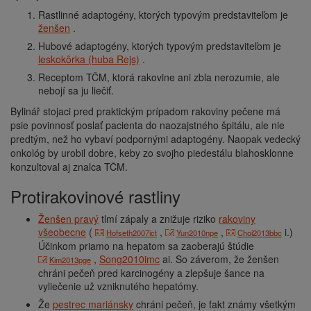
Rastlinné adaptogény, ktorých typovým predstaviteľom je
ženšen
.
Hubové adaptogény, ktorých typovým predstaviteľom je
leskokôrka (huba Rejs)
.
Receptom TČM, ktorá rakovine ani zbla nerozumie, ale
nebojí sa ju liečiť.
Bylinář stojaci pred praktickým prípadom rakoviny pečene má
psie povinnosť poslať pacienta do naozajstného špitálu, ale nie
predtým, než ho vybaví podpornými adaptogény. Naopak vedecký
onkológ by urobil dobre, keby zo svojho piedestálu blahosklonne
konzultoval aj znalca TČM.
protirakovinové rastliny
Ženšen pravý
tlmí zápaly a znižuje riziko
rakoviny
všeobecne
(
,
,
i.)
Hofseth2007ict
Yun2010npe
Choi2013bbc
Účinkom priamo na hepatom sa zaoberajú štúdie
,
Song2010imc
ai. So záverom, že ženšen
Kim2013pge
chráni pečeň pred karcinogény a zlepšuje šance na
vyliečenie už vzniknutého hepatómy.
Že
pestrec mariánsky
chráni pečeň, je fakt známy všetkým