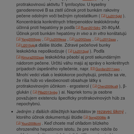
protirakovinovú aktivitu T lymfocytov. U kyseliny
ganoderenové B sa zistil účinok proti bunkám rakoviny
pečene odolným voči bežným cytostatikum (
).
Liu2015gld
Koncentrácia konkrétnych triterpenoidov lesklokôrovky
účinná proti hepatómy je podľa
20-80μM.
Ruan2015drc
Účinok proti bunkám hepatómy
in vivo
a
in vitro
konštatujú
,
,
,
,
Yang2005gap
Liu2009eaa
Liu2002aas
Lu2012aaa
a ďalšie štúdie. Zdravé pečeňové bunky
Li2015glp
leskokôrka nepoškodzuje (
). Podľa
Liu2012pgl
leskokôrka pôsobí aj proti sekundárným
Kimura2002aae
nádorom pečene. Určitú váhu majú aj správy o konkrétnych
prípadoch úspešného vyliečenie, napr.
.
Gordan2011awo
Mnohí vedci však o lesklokorce pochybujú, pretože sa vie,
že ríša húb vo všeobecnosti obsahuje látky s
protirakovinovým účinkom - ergosterol (
), β-
Chen2009ca9
glukán (
) ai. Napriek tomu ja osobne
Pillai2013mbg
považujem existenciu špecificky protirakovinových húb za
nepochybnú.
Jedným z ďalších dôležitých kandidátov je
rezavec šikmý
,
ktorého účinok dokumentujú štúdie
a
Song2008iio
. Keď chcete mať ohľadom blízkeho
Youn2008cmi
ohrozeného hepatómom istotu, že pre neho robíte čo