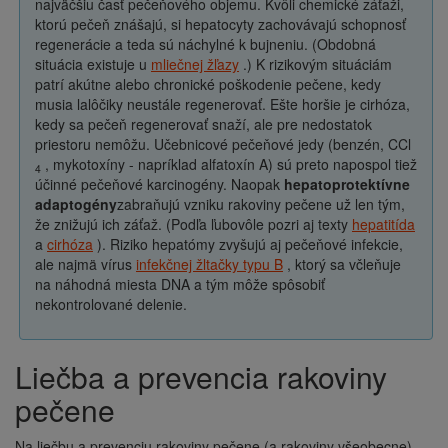
najväčšiu časť pečeňového objemu. Kvôli chemické záťaži,
ktorú pečeň znášajú, si hepatocyty zachovávajú schopnosť
regenerácie a teda sú náchylné k bujneniu. (Obdobná
situácia existuje u
mliečnej žľazy
.) K rizikovým situáciám
patrí akútne alebo chronické poškodenie pečene, kedy
musia lalôčiky neustále regenerovať. Ešte horšie je cirhóza,
kedy sa pečeň regenerovať snaží, ale pre nedostatok
priestoru nemôžu. Učebnicové pečeňové jedy (benzén, CCl
, mykotoxíny - napríklad alfatoxín A) sú preto napospol tiež
4
účinné pečeňové karcinogény. Naopak
hepatoprotektívne
adaptogény
zabraňujú vzniku rakoviny pečene už len tým,
že znižujú ich záťaž. (Podľa ľubovôle pozri aj texty
hepatitída
a
cirhóza
). Riziko hepatómy zvyšujú aj pečeňové infekcie,
ale najmä vírus
infekčnej žltačky typu B
, ktorý sa včleňuje
na náhodná miesta DNA a tým môže spôsobiť
nekontrolované delenie.
Liečba a prevencia rakoviny
pečene
Na liečbu a prevenciu rakoviny pečene (a rakoviny všeobecne)