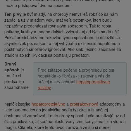
možno pristupovať dvoma spôsobmi.
Ten prvý
je byť mladý, na choroby nemyslieť, robiť čo sa nám
zapáči a už v mladom veku mať veľa potomkov, ktorí budú
hepatómy predchádzať rovnakým spôsobom. Tak to robia
potkany, králiky a mnoho ďalších zvierat - aj od tých sa dá učiť.
Pokiaľ predchádzame rakovine týmto spôsobom, je dôležité sa
akýmkoľvek poznatkom o nej vyhýbať a existenciu hepatómom
postihnutých smoliarov ignorovať. Ako slabí jedinci zaostane za
stádom ao ich likvidácii sa postarajú predátori.
Druhý
spôsob
je
Pred záťažou pečene a progresiou po osi
ten, že si
hepatitída -> fibróza -> rakovina vás do
predsa len
určitej miery ochráni
hepatoprotektívne
zapamätáme
rastliny
.
najdôležitejšie
hepatoprotektívne
a
protirakovinové
adaptogény a
tieto budeme ich do jedálnička podľa fyzickej a finančnej
dostupnosti zaraďovať. Tento druhý spôsob ľudia praktizujú už od
čias pračloveka, aj keď namiesto vedy sme kedysi mali len vieru a
mágiu. Čitateľa, ktoré tento úvod zaráža a želajú si menej