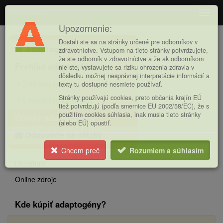
Adaptogény
Navig
Upozornenie:
Hlavná
Dostali ste sa na stránky určené pre odborníkov v
Adaptogény
ponuka
zdravotníctve. Vstupom na tieto stránky potvrdzujete,
že ste odborník v zdravotníctve a že ak odborníkom
Prehľad adaptogénov
nie ste, vystavujete sa riziku ohrozenia zdravia v
dôsledku možnej nesprávnej interpretácie informácií a
Ženšen pravý
texty tu dostupné nesmiete používať.
Stránky používajú cookies, preto občania krajín EÚ
Lesklokôrka lesklá
tiež potvrdzujú (podľa smernice EU 2002/58/EC), že s
použitím cookies súhlasia, inak musia tieto stránky
Účinky adaptogénov
(alebo EÚ) opustiť.
Odpovede na otázky
Chcem preč
Rozumiem a súhlasím
Literatura
Online zdroje
Kde kúpiť adaptogény?