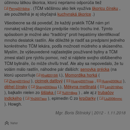
účinnou látkou škorica, ktorú nepriamo odporúča tiež
. (TČM väčšinou ako liek využíva
škoricu čínsku
,
Perng2016dna
ale použiteľná je aj obyčajná
kuchynská škorice
.)
Všeobecne sa dá povedať, že každý praktík TČM nám pri
rovnakej vážnej diagnóze predpíše niečo trochu iné. Týmto
spôsobom je možné ako "tradičný" proti hepatómy identifikovať
mnoho desiatok rastlín. Ale dôležité je riadiť sa predpismi jedného
konkrétneho TČM lekára, podľa možnosti múdreho a skúseného.
Myslím, že výšeuvedené najčastejšie používané byliny a TČM
zmesi stačí pre rýchlu pomoc, než si nájdete svojho obľúbeného
TČM bylináře, čo môže chvíľu trvať. Ale aby sa nepovedalo, že tu
volám málo rastlín, náhodne pár ďalších:
senovka grécka
(na
ktorú upozorňuje
i.),
Momordika horká
(
Khalil2015tfi
),
cicimek datľový
(
,
),
Zhang2015mcl
Huang2007maa
Huang2009czj
děhel čínsky
(
i.),
Měkyna metlinatá
(
Shang2003esa
Lam2016hec
), bajkalin nielen zo
šišiaka
(
)
, ale aj z
trubačov
Yu2016bps
indického
(
), epimedin C zo
krpčiarky
(
Yin2007aso
Liu2006mmc
).
Howgh.
Mgr. Boris Štítnický
|
2012
-
1.11.2018
Nahor