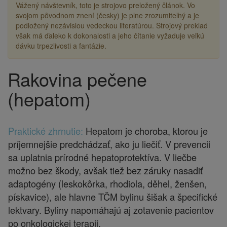
Vážený návštevník, toto je strojovo preložený článok. Vo
svojom pôvodnom znení (česky) je plne zrozumiteľný a je
podložený nezávislou vedeckou literatúrou. Strojový preklad
však má ďaleko k dokonalosti a jeho čítanie vyžaduje veľkú
dávku trpezlivosti a fantázie.
Rakovina pečene
Drobečková
navigace
(hepatom)
Praktické zhrnutie:
Hepatom je choroba, ktorou je
príjemnejšie predchádzať, ako ju liečiť. V prevencii
sa uplatnia prírodné hepatoprotektíva. V liečbe
možno bez škody, avšak tiež bez záruky nasadiť
adaptogény (leskokôrka, rhodiola, děhel, ženšen,
pískavice), ale hlavne TČM bylinu šišak a špecifické
lektvary. Byliny napomáhajú aj zotavenie pacientov
po onkologickej terapii.