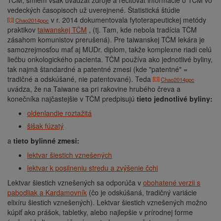
TČM, smiem však uvádzať zdroje a recitovať informácie o TČM vo
vedeckých časopisoch už uverejnené. Štatistická štúdie
v r. 2014 dokumentovala fytoterapeutickej metódy
Chao2014ppc
praktikov
taiwanskej TČM
, (tj. Tam, kde nebola tradícia TČM
zásahom komunistov prerušená). Pre taiwanskej TČM lekára je
samozrejmosťou mať aj MUDr. diplom, takže komplexne riadi celú
liečbu onkologického pacienta. TČM používa ako jednotlivé byliny,
tak najmä štandardné a patentné zmesi (kde "patentné" =
tradičné a odskúšané, nie patentované). Teda
Chao2014ppc
uvádza, že na Taiwane sa pri rakovine hrubého čreva a
konečníka najčastejšie v TČM predpisujú
tieto jednotlivé byliny:
oldenlandie roztažitá
šišak fúzatý
a
tieto bylinné zmesi:
lektvar šiestich vznešených
lektvar k posilneniu stredu a zvýšenie čchi
Lektvar šiestich vznešených sa odporúča v
obohatené verzii s
pabodliak a Kardamovník
(čo je odskúšaná, tradičný variácie
elixíru šiestich vznešených). Lektvar šiestich vznešených možno
kúpiť ako prášok, tabletky, alebo najlepšie v prírodnej forme