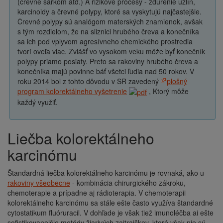
(črevné sarkóm atď.) A rizikové procesy - zdurenie uzlín,
karcinoidy a črevné polypy, ktoré sa vyskytujú najčastejšie.
Črevné polypy sú analógom materských znamienok, avšak
s tým rozdielom, že na sliznici hrubého čreva a konečníka
sa ich pod vplyvom agresívneho chemického prostredia
tvorí oveľa viac. Zvlášť vo vysokom veku môže byť konečník
polypy priamo posiaty. Preto sa rakoviny hrubého čreva a
konečníka majú povinne báť všetci ľudia nad 50 rokov. V
roku 2014 bol z tohto dôvodu v SR zavedený
plošný
program kolorektálneho vyšetrenie
, Ktorý môže
každý využiť.
Liečba kolorektálneho
karcinómu
Štandardná liečba kolorektálneho karcinómu je rovnaká, ako u
rakoviny všeobecne
- kombinácia chirurgického zákroku,
chemoterapie a prípadne aj rádioterapia. V chemoterapii
kolorektálneho karcinómu sa stále ešte často využíva štandardné
cytostatikum fluóruracil. V dohľade je však tiež imunoléčba ai ešte
sofistikovanejšie metódy žiarivých zajtrajškov, ktoré však nie sú