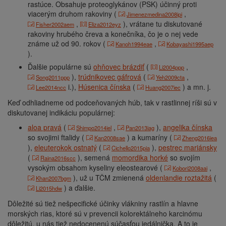
rastúce. Obsahuje proteoglykánov (PSK) účinný proti
viacerým druhom rakoviny (
,
Jimenezmedina2008ipi
,
), vrátane tu diskutované
Fisher2002aem
Eliza2012eyz
rakoviny hrubého čreva a konečníka, čo je o nej vede
známe už od 90. rokov (
,
Kanoh1994eae
Kobayashi1995aep
).
Ďalšie populárne sú
ohňovec brázdiť
(
,
Li2004ppp
),
trúdnikovec gáfrová
(
,
Song2011ppp
Yeh2009cta
i.),
Húsenica čínska
(
) a mn. j.
Lee2014ncc
Huang2007iec
Keď odhliadneme od podceňovaných húb, tak v rastlinnej ríši sú v
diskutovanej indikáciu populárnej:
aloa pravá
(
,
),
angelika čínska
Shimpo2014iel
Pan2013iag
so svojimi ftalidy (
) a kumaríny (
Kan2008sae
Zheng2016iea
),
eleuterokok ostnatý
(
),
pestrec mariánsky
Cichello2015pia
(
),
semená
momordika horké
so svojím
Raina2016scc
vysokým obsahom kyseliny eleostearové (
,
Kobori2008aai
),
už u TČM zmienená
oldenlandie roztažitá
(
Khan2007bgm
) a ďalšie.
Li2015hdw
Dôležité sú tiež nešpecifické účinky vlákniny rastlín a hlavne
morských rias, ktoré sú v prevencii kolorektálneho karcinómu
dôležitú, u nás tiež nedocenenú súčasťou jedálnička. A to je