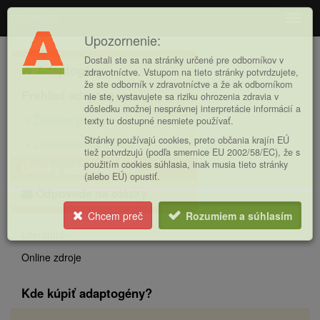
Adaptogény
Navig
Upozornenie:
Hlavná
Dostali ste sa na stránky určené pre odborníkov v
Adaptogény
ponuka
zdravotníctve. Vstupom na tieto stránky potvrdzujete,
že ste odborník v zdravotníctve a že ak odborníkom
Prehľad adaptogénov
nie ste, vystavujete sa riziku ohrozenia zdravia v
dôsledku možnej nesprávnej interpretácie informácií a
Ženšen pravý
texty tu dostupné nesmiete používať.
Stránky používajú cookies, preto občania krajín EÚ
Lesklokôrka lesklá
tiež potvrdzujú (podľa smernice EU 2002/58/EC), že s
použitím cookies súhlasia, inak musia tieto stránky
Účinky adaptogénov
(alebo EÚ) opustiť.
Odpovede na otázky
Chcem preč
Rozumiem a súhlasím
Literatura
Online zdroje
Kde kúpiť adaptogény?