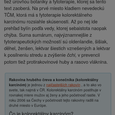
tiež úrovňou botaniky a fytoterapie, ktorej sa tento
text zaoberá. Na prvé miesto kladiem nevedeckú
TČM, ktorá má s fytoterapie kolorektálneho
karcinómu rozsiahle skúsenosti. Až po nej ide
prehľad bylín podľa vedy, ktorej sebaistota naopak
chýba. Suma sumárum, najvýznamnejšie z
fytoterapeutických možností sú oldenlandie, šišiak,
děhel, ženšen, lektvar šiestich vznešených a lektvar
k posilneniu stredu a zvýšenie
v prevencii
čchi,
potom tiež protirakovinové huby a rasovo vláknina.
Rakovina hrubého čreva a konečníka (kolorektálny
karcinóm)
je jednou z
najčastejších rakovín
, a to ako vo
svete, tak najmä v ČR. Kolorektálny karcinóm postihuje v
rovnakej miere mužov aj ženy a jeho početnosť rastie. V
roku 2006 sa Čechy v početnosti tejto rakoviny radili na
druhé miesto v Európe.
Čo je kolorektálny karcinóm?