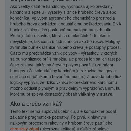
Ako všetky ostatné karcinómy, vychádza aj kolorektálny
karcinóm z epitelu - výstelky sliznice hrubého čreva alebo
konečníka. Vplyvom agresívneho chemického prostredia
hrubého čreva dochádza k neustálemu poškodzovaniu DNA
buniek sliznice a ich postupnému malígnemu zvrhnutiu.
Preto je táto rakovina, ktorá sa u mladších ľudí takmer
nevyskytuje, tak častá u ľudí starších ako 50 rokov. Malígny
zvrhnutie buniek sliznice hrubého čreva je postupný proces.
Často mu predchádza vznik polypov - výrastkov, v ktorých
sa bunky sliznice príliš množia, ale predsa len sa ich rast po
čase zastaví, takže sa črevné polypy považujú za nádor
benígny. (Že kolorektálny karcinóm je rakovina malígny a
smrtiace snáď nikomu hovoriť nemusím.) Z povedaného tiež
logicky vyplýva, že riziko vzniku kolorektálneho karcinómu
možno oddialiť plynulým a pravidelným vyprázdňovaním, ku
ktorému prispieva dostatočný obsah
vlákniny v strave.
Ako a prečo vzniká?
Tento text nemá suplovať učebnicu, ale kompaktne podať
základné pragmatické poznatky. Po prvé, k hlavným
rizikovým procesom rakoviny v hrubom čreve patrí jeho
chronický zápal
(ulcerózna kolitída) a ďalšie zápalové