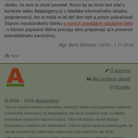
všetko, čo som tu chcel povedať. Komu by sa tento text zdal v
kontexte webu Adaptogeny.cz z hľadiska informačného obsahu
podpriemerný, ten si môže si ísť dať 3km beh a potom pokračovať
čítaním maratónskeho článku
o nových pravidlách redukčnej diéty
, v ktorom popísané diétne princípy silno prispievajú aj k prevencii
kolorektálneho karcinómu.
Mgr. Boris Štítnický
|
2010
-
1.11.2018
Nahor
O autorovi
Ako správne citovať
Kontakt
2008 – 2026
Adaptogény
.
Toto sú osobné stránky s tematikou liečivých rastlín a biologického myslenia
v medicíne zameranej na adaptogény. Ak nie je uvedené inak, sú všetky
informácie osobnými názormi autora. Tieto informácie nenahrádzajú
konzultáciu s lekárom ani lekárnikom. Čítaním týchto stránok potvrdzujete, že
ste sa zoznámil(a) s definíciou odborníka a že pokiaľ nie ste týmto
odborníkom, vystavujete sa riziku ohrozenia zdravia v dôsledku možnej