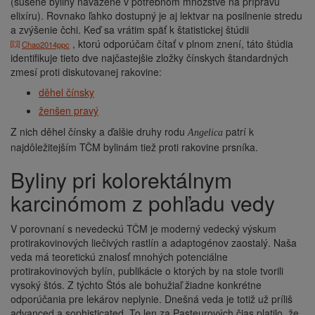
(sušené byliny navážené v potrebnom množstve na prípravu
elixíru). Rovnako ľahko dostupný je aj lektvar na posilnenie stredu
a zvýšenie čchi. Keď sa vrátim späť k štatistickej štúdii
, ktorú odporúčam čítať v plnom znení, táto štúdia
Chao2014ppc
identifikuje tieto dve najčastejšie zložky čínskych štandardných
zmesí proti diskutovanej rakovine:
děhel čínsky
ženšen pravý
Z nich děhel čínsky a ďalšie druhy rodu
patrí k
Angelica
najdôležitejším TČM bylinám tiež proti rakovine prsníka.
Byliny pri kolorektálnym
karcinómom z pohľadu vedy
V porovnaní s nevedeckú TČM je moderný vedecký výskum
protirakovinových liečivých rastlín a adaptogénov zaostalý. Naša
veda má teoretickú znalosť mnohých potenciálne
protirakovinových bylín, publikácie o ktorých by na stole tvorili
vysoký štós. Z týchto Štós ale bohužiaľ žiadne konkrétne
odporúčania pre lekárov neplynie. Dnešná veda je totiž už príliš
advanced a sophisticated. To len za Pasteurových čias platilo, že