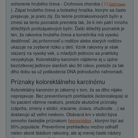
ochorenie hrubého čreva - Crohnova choroba (
Qi2010agp
). Zápal hrubého čreva a bolestivý hnačka, ktorým sa často
prejavuje, je preto zlý. Do teórie protirakovinových bylín a
zmesí sa tento poznatok premieta tak, že k nim patrí mnoho
dôležitých protizápalových bylín. Ďalší dôležitý poznatok je
ten, že rakovina hrubého čreva a konečníka má vysokú
dedičnosť. Jej prítomnosť u rodičov alebo starých rodičov
ukazuje na zvýšené riziko u detí. Vznik rakoviny je však
viazaný na vysoký vek, u mladých jedincov sa prakticky
nevyskytuje. Kolorektálny karcinóm nájdeme aj u úplne
bezrizikovej jedincov starších ako 50 rokov, pretože za tak
dlhú dobu sa už poškodenia DNA jednoducho nahromadí.
Príznaky kolorektálneho karcinómu
Kolorektálny karcinóm je zákerný v tom, že sa dlho nijako
neprejavuje. Bez preventívnych prehliadok (kolonoskopia) si
ho pacient všimne neskoro, pretože skutočné príznaky
(zápcha, zmeny v stolici, vracanie, únava, chudnutie ...) sa
dostavujú až veľmi neskoro. Obávaná krv v stolici býva
omnoho častejšie príznakom
hemoroidov
, ktorými trpí asi
50% populácie. Preventívne prehliadkou možno odhaliť
nielen skoré štádium rakoviny, ale aj menej časté nádory