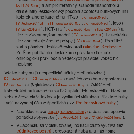
) a antiproliferatívny. Ganodermanontriol a
Liu2015aeg
ďalšie látky lesklokôrovky pôsobia apoptózu bunkových línií
kolorektálneho karcinómu HT-29 (
,
Hong2004egl
,
,
), lovo (
Jedinak2011glt
Thyagarajan2010tfg
Hong2004egl
), HCT-116 (
,
) a
Liang2015imi
Liang2014glp
Liang2015imi
tiež
na myšom modeli (
). Leskokôrka
Jedinak2011glt
in vivo
tiež obmedzuje črevné polypy (
). Pozri tiež
Oka2010wef
stať o pôsobení lesklokôrovky proti
rakovine všeobecne
.
Zo Štós publikácií o lesklokorce pravdaže tiež pre
onkologickú praxi podľa vedeckých pravidiel vôbec nič
neplynie.
Všetky huby majú nešpecifické účinky proti rakovine (
,
) dané ich obsahom ergosterolu (
Patel2012rdm
Feeney2014mhs
) a β-glukánov (
). Zvlášť proti
Li2015epf
Temizoz2016vap
kolorektálnímu karcinómu sa tiež uplatní ich mykochitin, ktorý na
seba v čreve viaže toxíny a je vynikajúci vlákninou. Niektoré huby
majú navyše aj účinky špecifické (tzv.
Protirakovinové huby
).
Napríklad ruská
čaga (rezavec šikmý)
a ďalší zástupcovia
poriadku
(
,
).
Popovic2013mcu
Grienke2014emp
Polyporales
V Japonsku sa v diskutovanej indikácii často využíva tiež
trúdnikovec pestrá
, drevokazná huba aj u nás hojne