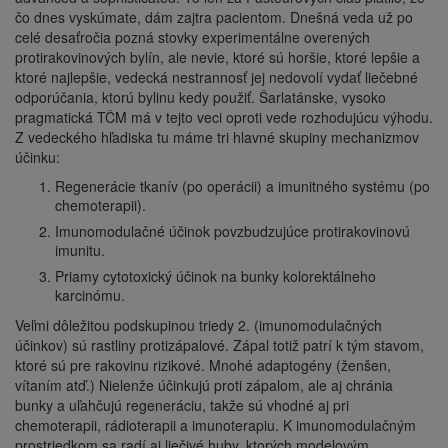
čo dnes vyskúmate, dám zajtra pacientom. Dnešná veda už po
celé desaťročia pozná stovky experimentálne overených
protirakovinových bylín, ale nevie, ktoré sú horšie, ktoré lepšie a
ktoré najlepšie, vedecká nestrannosť jej nedovolí vydať liečebné
odporúčania, ktorú bylinu kedy použiť. Šarlatánske, vysoko
pragmatická TČM má v tejto veci oproti vede rozhodujúcu výhodu.
Z vedeckého hľadiska tu máme tri hlavné skupiny mechanizmov
účinku:
Regenerácie tkanív (po operácii) a imunitného systému (po
chemoterapii).
Imunomodulačné účinok povzbudzujúce protirakovinovú
imunitu.
Priamy cytotoxický účinok na bunky kolorektálneho
karcinómu.
Veľmi dôležitou podskupinou triedy 2. (imunomodulačných
účinkov) sú rastliny protizápalové. Zápal totiž patrí k tým stavom,
ktoré sú pre rakovinu rizikové. Mnohé adaptogény (ženšen,
vítaním atď.) Nielenže účinkujú proti zápalom, ale aj chránia
bunky a uľahčujú regeneráciu, takže sú vhodné aj pri
chemoterapii, rádioterapii a imunoterapiu. K imunomodulačným
prostriedkom sa radí aj liečivé huby, ktorých modelovým