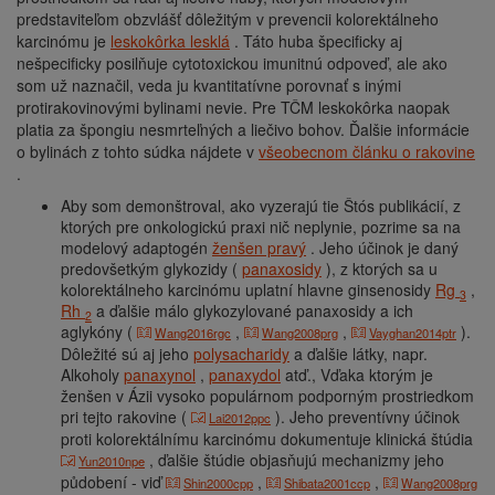
predstaviteľom obzvlášť dôležitým v prevencii kolorektálneho
karcinómu je
leskokôrka lesklá
. Táto huba špecificky aj
nešpecificky posilňuje cytotoxickou imunitnú odpoveď, ale ako
som už naznačil, veda ju kvantitatívne porovnať s inými
protirakovinovými bylinami nevie. Pre TČM leskokôrka naopak
platia za špongiu nesmrteľných a liečivo bohov. Ďalšie informácie
o bylinách z tohto súdka nájdete v
všeobecnom článku o rakovine
.
Aby som demonštroval, ako vyzerajú tie Štós publikácií, z
ktorých pre onkologickú praxi nič neplynie, pozrime sa na
modelový adaptogén
ženšen pravý
. Jeho účinok je daný
predovšetkým glykozidy (
panaxosidy
), z ktorých sa u
kolorektálneho karcinómu uplatní hlavne ginsenosidy
Rg
,
3
Rh
a ďalšie málo glykozylované panaxosidy a ich
2
aglykóny (
,
,
).
Wang2016rgc
Wang2008prg
Vayghan2014ptr
Dôležité sú aj jeho
polysacharidy
a ďalšie látky, napr.
Alkoholy
panaxynol
,
panaxydol
atď., Vďaka ktorým je
ženšen v Ázii vysoko populárnom podporným prostriedkom
pri tejto rakovine (
). Jeho preventívny účinok
Lai2012ppc
proti kolorektálnímu karcinómu dokumentuje klinická štúdia
, ďalšie štúdie objasňujú mechanizmy jeho
Yun2010npe
půdobení - viď
,
,
Shin2000cpp
Shibata2001ccp
Wang2008prg