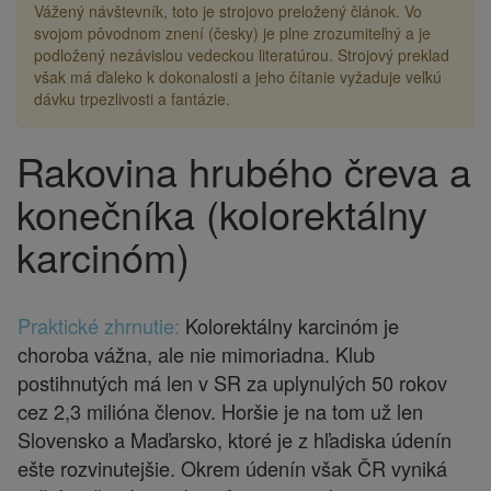
Vážený návštevník, toto je strojovo preložený článok. Vo
svojom pôvodnom znení (česky) je plne zrozumiteľný a je
podložený nezávislou vedeckou literatúrou. Strojový preklad
však má ďaleko k dokonalosti a jeho čítanie vyžaduje veľkú
dávku trpezlivosti a fantázie.
Rakovina hrubého čreva a
Drobečková
navigace
konečníka (kolorektálny
karcinóm)
Praktické zhrnutie:
Kolorektálny karcinóm je
choroba vážna, ale nie mimoriadna. Klub
postihnutých má len v SR za uplynulých 50 rokov
cez 2,3 milióna členov. Horšie je na tom už len
Slovensko a Maďarsko, ktoré je z hľadiska údenín
ešte rozvinutejšie. Okrem údenín však ČR vyniká