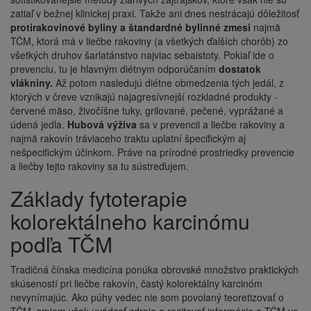
zatiaľ v bežnej klinickej praxi. Takže ani dnes nestrácajú dôležitosť
protirakovinové byliny a štandardné bylinné zmesi
najmä
TČM, ktorá má v liečbe rakoviny (a všetkých ďalších chorôb) zo
všetkých druhov šarlatánstvo najviac sebaistoty. Pokiaľ ide o
prevenciu, tu je hlavným diétnym odporúčaním
dostatok
vlákniny.
Až potom nasledujú diétne obmedzenia tých jedál, z
ktorých v čreve vznikajú najagresívnejší rozkladné produkty -
červené mäso, živočíšne tuky, grilované, pečené, vyprážané a
údená jedla.
Hubová výživa
sa v prevencii a liečbe rakoviny a
najmä rakovín tráviaceho traktu uplatní špecifickým aj
nešpecifickým účinkom. Práve na prírodné prostriedky prevencie
a liečby tejto rakoviny sa tu sústreďujem.
Základy fytoterapie
kolorektálneho karcinómu
podľa TČM
Tradičná čínska medicína ponúka obrovské množstvo praktických
skúseností pri liečbe rakovín, častý kolorektálny karcinóm
nevynímajúc. Ako púhy vedec nie som povolaný teoretizovať o