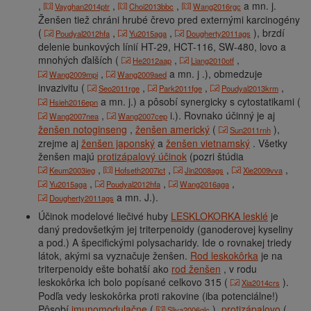
,
,
,
a mn. j.
Vayghan2014ptr
Choi2013bbc
Wang2016rgc
Ženšen tiež chráni hrubé črevo pred externými karcinogény
(
,
,
), brzdí
Poudyal2012hfa
Yu2015aga
Dougherty2011ags
delenie bunkových línií HT-29, HCT-116, SW-480, lovo a
mnohých ďalších (
,
,
He2012aap
Liang2010otf
,
a mn. j .), obmedzuje
Wang2009mpi
Wang2009aed
invazivitu (
,
,
,
Seo2011rge
Park2011fge
Poudyal2013krm
a mn. j.) a pôsobí synergicky s cytostatikami (
Hsieh2016epn
,
i.). Rovnako účinný je aj
Wang2007nea
Wang2007cep
ženšen notoginseng
,
ženšen americký
(
),
Sun2011rnh
zrejme aj
ženšen japonský
a
ženšen vietnamský
. Všetky
ženšen majú
protizápalový účinok
(pozri štúdia
,
,
,
,
Keum2003ieg
Hofseth2007ict
Jin2008ags
Xie2009vva
,
,
,
Yu2015aga
Poudyal2012hfa
Wang2016aga
a mn. J.).
Dougherty2011ags
Účinok modelové liečivé huby
LESKLOKORKA lesklé
je
daný predovšetkým jej triterpenoidy (ganoderovej kyseliny
a pod.) A špecifickými polysacharidy. Ide o rovnakej triedy
látok, akými sa vyznačuje ženšen.
Rod leskokôrka
je na
triterpenoidy ešte bohatší ako
rod ženšen
, v rodu
leskokôrka ich bolo popísané celkovo 315 (
).
Xia2014crs
Podľa vedy leskokôrka proti rakovine (iba potenciálne!)
Pôsobí
imunomodulačne
(
),
protizápalovo
(
Sliva2006glc