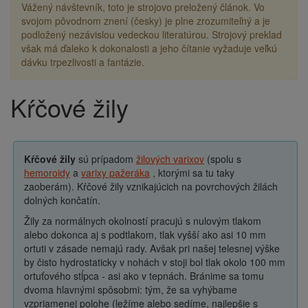
Vážený návštevník, toto je strojovo preložený článok. Vo
svojom pôvodnom znení (česky) je plne zrozumiteľný a je
podložený nezávislou vedeckou literatúrou. Strojový preklad
však má ďaleko k dokonalosti a jeho čítanie vyžaduje veľkú
dávku trpezlivosti a fantázie.
Kŕčové žily
Drobečková
navigace
Kŕčové žily
sú prípadom
žilových varixov
(spolu s
hemoroidy
a
varixy pažeráka
, ktorými sa tu taky
zaoberám). Kŕčové žily vznikajúcich na povrchových žilách
dolných končatín.
Žily za normálnych okolností pracujú s nulovým tlakom
alebo dokonca aj s podtlakom, tlak vyšší ako asi 10 mm
ortuti v zásade nemajú rady. Avšak pri našej telesnej výške
by čisto hydrostaticky v nohách v stoji bol tlak okolo 100 mm
ortuťového stĺpca - asi ako v tepnách. Bránime sa tomu
dvoma hlavnými spôsobmi: tým, že sa vyhýbame
vzpriamenej polohe (ležíme alebo sedíme, najlepšie s