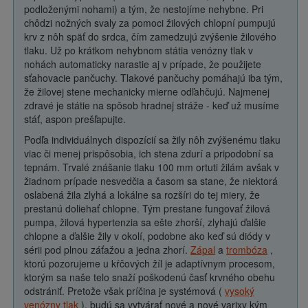
podloženými nohami) a tým, že nestojíme nehybne. Pri
chôdzi nožných svaly za pomoci žilových chlopní pumpujú
krv z nôh späť do srdca, čím zamedzujú zvýšenie žilového
tlaku. Už po krátkom nehybnom státia venózny tlak v
nohách automaticky narastie aj v prípade, že použijete
sťahovacie pančuchy. Tlakové pančuchy pomáhajú iba tým,
že žilovej stene mechanicky mierne odľahčujú. Najmenej
zdravé je státie na spôsob hradnej stráže - keď už musíme
stáť, aspon prešľapujte.
Podľa individuálnych dispozícií sa žily nôh zvýšenému tlaku
viac či menej prispôsobia, ich stena zdurí a pripodobní sa
tepnám. Trvalé znášanie tlaku 100 mm ortuti žilám avšak v
žiadnom prípade nesvedčia a časom sa stane, že niektorá
oslabená žila zlyhá a lokálne sa rozšíri do tej miery, že
prestanú doliehať chlopne. Tým prestane fungovať žilová
pumpa, žilová hypertenzia sa ešte zhorší, zlyhajú ďalšie
chlopne a ďalšie žily v okolí, podobne ako keď sú diódy v
sérii pod plnou záťažou a jedna zhorí.
Zápal
a
trombóza
,
ktorú pozorujeme u kŕčových žíl je adaptívnym procesom,
ktorým sa naše telo snaží poškodenú časť krvného obehu
odstrániť. Pretože však príčina je systémová (
vysoký
venózny tlak
), budú sa vytvárať nové a nové varixy kým