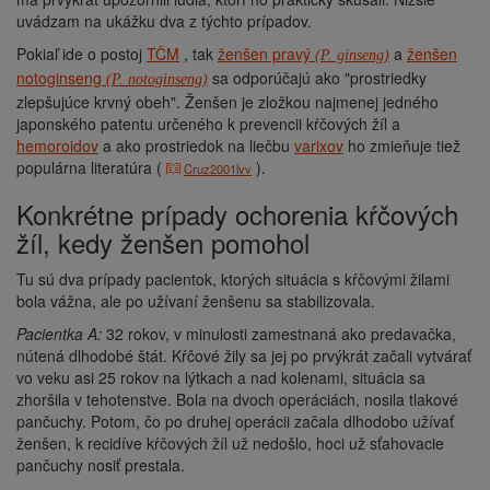
uvádzam na ukážku dva z týchto prípadov.
Pokiaľ ide o postoj
TČM
, tak
ženšen pravý
a
ženšen
(P. ginseng)
notoginseng
sa odporúčajú ako "prostriedky
(P. notoginseng)
zlepšujúce krvný obeh". Ženšen je zložkou najmenej jedného
japonského patentu určeného k prevencii kŕčových žíl a
hemoroidov
a ako prostriedok na liečbu
varixov
ho zmieňuje tiež
populárna literatúra (
).
Cruz2001lvv
Konkrétne prípady ochorenia kŕčových
žíl, kedy ženšen pomohol
Tu sú dva prípady pacientok, ktorých situácia s kŕčovými žilami
bola vážna, ale po užívaní ženšenu sa stabilizovala.
Pacientka A:
32 rokov, v minulosti zamestnaná ako predavačka,
nútená dlhodobé štát. Kŕčové žily sa jej po prvýkrát začali vytvárať
vo veku asi 25 rokov na lýtkach a nad kolenami, situácia sa
zhoršila v tehotenstve. Bola na dvoch operáciách, nosila tlakové
pančuchy. Potom, čo po druhej operácii začala dlhodobo užívať
ženšen, k recidíve kŕčových žíl už nedošlo, hoci už sťahovacie
pančuchy nosiť prestala.