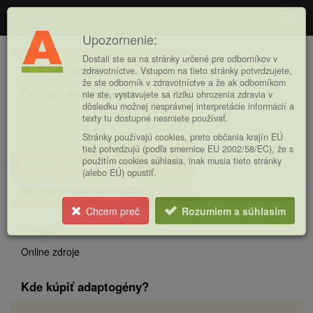
Adaptogény
Navig
Upozornenie:
Hlavná
Dostali ste sa na stránky určené pre odborníkov v
Adaptogény
ponuka
zdravotníctve. Vstupom na tieto stránky potvrdzujete,
že ste odborník v zdravotníctve a že ak odborníkom
Prehľad adaptogénov
nie ste, vystavujete sa riziku ohrozenia zdravia v
dôsledku možnej nesprávnej interpretácie informácií a
Ženšen pravý
texty tu dostupné nesmiete používať.
Stránky používajú cookies, preto občania krajín EÚ
Lesklokôrka lesklá
tiež potvrdzujú (podľa smernice EU 2002/58/EC), že s
použitím cookies súhlasia, inak musia tieto stránky
Účinky adaptogénov
(alebo EÚ) opustiť.
Odpovede na otázky
Chcem preč
Rozumiem a súhlasím
Literatura
Online zdroje
Kde kúpiť adaptogény?