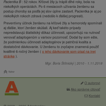
Pacientka B
: 52 rokov. Kŕčové žily ju trápili dlhé roky, bola na
niekoľkých operáciách. Po 6 mesiacoch užívania ženšenu sa
postup choroby sa podľa jej slov úplne zastavil. Pacientka je aj po
niekoľkých rokoch zdravá (nedošlo k ďalšej progresii).
Preventívny účinok ženšenu na kŕčové žily a hemoroidy spomínali
aj ďalšie, ktorí ženšen skúšali. Aj keď takéto prípady
nepredstavujú štatistický dôkaz účinnosti, upozorňujú na nutnosť
venovať adaptogenům u varixov pozornosť. Dodal by som ešte,
že podmienkou účinnosti adaptogénov je patričná kvalita a
dostatočné dávkovanie. U ženšenu to zvyčajne znamená použiť
kvalitné 6-ročný ženšen (
o jeho dávkovanie som písal na inej
stránke
).
Mgr. Boris Štítnický
|
2010
-
1.11.2018
Nahor
O autorovi
Ako správne citovať
Kontakt