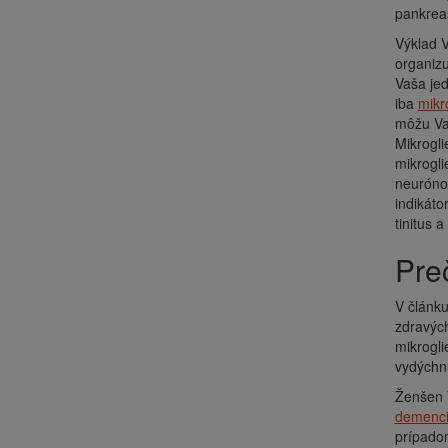
pankrea
Výklad V
organizu
Vaša jed
iba
mikr
môžu Vaš
Mikrogli
mikrogli
neurónov
indikáto
tinitus 
Pr
V článk
zdravých
mikrogli
vydýchn
Ženšen 
demenc
prípadom