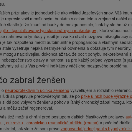
su.
ašich príznakov je jednoduchšie ako výklad Jozefových snov. Váš imuni
je represie voči menšinovým bunkám v celom tele a zrejme si našiel 
iné šťastie je že imunitné bunky do mozgu nesmie, inak by ste ho už 
oglie - špecializovaný typ stacionárnych makrofágov
, ktoré vôbec nec
e nahnevané lymfocyty robiť je zvonku štvať mozgovú mikroglie aby sa
e je tak rozpoltená medzi autoimunitné propagandou a vlastným sedlia
e stále vyšetruje nejaká nezmyselná obvinenia a obťažuje tým neuróny
 mozgu najcitlivejšie, dokonca až tak, že pocit pohybu nekorelované
r nebezpečenstvo otravy a nutnosti sa pre každý prípad vyzvracet (s j
a závraty sú aj u Vás prvými indikátory väčšieho mozgového problému.
ečo zabral ženšen
u o
neuroprotektivním účinku ženšenu
vysvetľujem a rozsiahlo referencuj
 ľudí sa prejavuje predovšetkým tak, že po
pitke u nich bude výrazne
e si dá pod vplyvom ženšenu pohov a ľahký chronický zápal mozgu, ktor
u a môžu začať regenerovať.
Vás tiež možná chráni pred postupom ďalších čiastkových prejavov
aut
iu
,
cukrovku
,
chronickou reumatické atritidu (reuma)
a početné ďalšie.
 stretol, tak viete že som práve
zodpovedal jednej pani s hypotyroidi