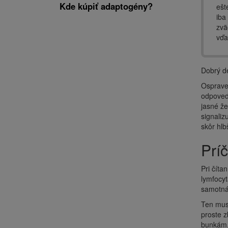
Kde kúpiť adaptogény?
ešt
iba
zvä
vďa
Dobrý de
Osprave
odpoveď,
jasné ž
signaliz
skôr hl
Pr
Pri číta
lymfocyt
samotná
Ten musí
proste z
bunkám, 