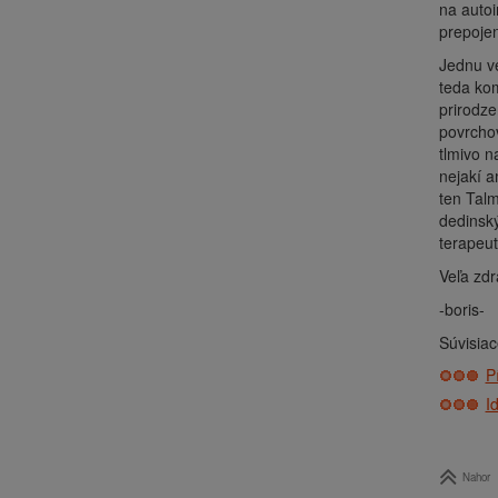
na autoi
prepoje
Jednu ve
teda ko
prirodze
povrchov
tlmivo n
nejakí a
ten Talm
dedinský
terapeut
Veľa zdr
-boris-
Súvisiac
P
I
Nahor