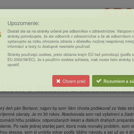
Upozornenie:
Dostali ste sa na stránky určené pre odborníkov v zdravotníctve. Vstupom n
stránky potvrdzujete, že ste odborník v zdravotníctve a že ak odborníkom n
vystavujete sa riziku ohrozenia zdravia v dôsledku možnej nesprávnej inter
ý návštevník, toto je strojovo preložený článok. Vo svojom pôvodnom zn
informácií a texty tu dostupné nesmiete používať.
islou vedeckou literatúrou. Strojový preklad však má ďaleko k dokonalost
Stránky používajú cookies, preto občania krajín EÚ tiež potvrdzujú (podľa 
ie.
EU 2002/58/EC), že s použitím cookies súhlasia, inak musia tieto stránky 
opustiť.
ény
Odpovede na otázky
ce
Chcem preč
Rozumiem a sú
blém s tinitom a autoimunitn
rý deň pán Borisovi, najprv by som Vám chcela poďakovať za Vaše strá
ríjemné závraty. Je mi 30 rokov. Absolvovala som rad vyšetrení a žiadn
zumácii hŕbu práškov, odporúčaných lekári a ďalších drahých preparáto
pšenie. Po rade jednej staršej pani, ktorá mala rovnaký problém, som 
chou skepsa, som si urobila odvar podľa Vášho návodu a asi už po 4 dň