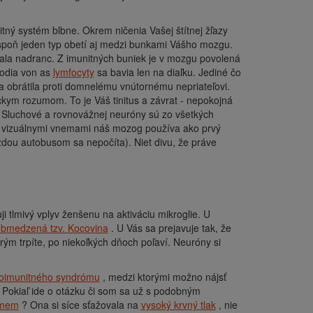
tný systém blbne. Okrem ničenia Vašej štítnej žľazy
aspoň jeden typ obetí aj medzi bunkami Vášho mozgu.
mala nadranc. Z imunitných buniek je v mozgu povolená
hodia von as
lymfocyty
sa bavia len na diaľku. Jediné čo
 obrátila proti domnelému vnútornému nepriateľovi.
ckym rozumom. To je Váš tinitus a závrat - nepokojná
. Sluchové a rovnovážnej neuróny sú zo všetkých
 s vizuálnymi vnemami náš mozog používa ako prvý
azdou autobusom sa nepočíta). Niet divu, že práve
i tlmivý vplyv ženšenu na aktiváciu mikroglie. U
 obmedzená tzv. Kocovina
. U Vás sa prejavuje tak, že
ým trpíte, po niekoľkých dňoch poľaví. Neuróny si
oimunitného syndrómu
, medzi ktorými možno nájsť
 Pokiaľ ide o otázku či som sa už s podobným
zmem
? Ona si síce sťažovala na
vysoký krvný tlak
, nie