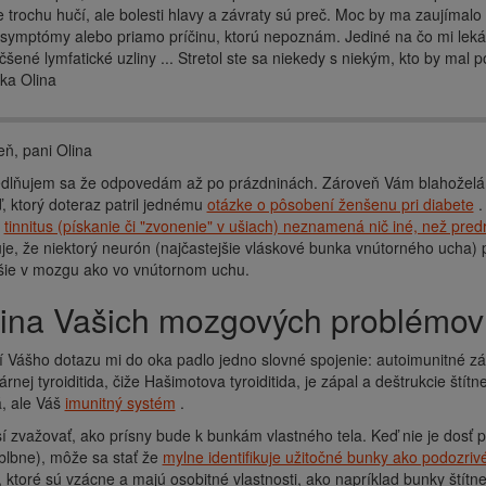
e trochu hučí, ale bolesti hlavy a závraty sú preč. Moc by ma zaujímalo
 symptómy alebo priamo príčinu, ktorú nepoznám. Jediné na čo mi lekári p
čšené lymfatické uzliny ... Stretol ste sa niekedy s niekým, kto by m
ka Olina
ň, pani Olina
dlňujem sa že odpovedám až po prázdninách. Zároveň Vám blahoželám
 ktorý doteraz patril jednému
otázke o pôsobení ženšenu pri diabete
.
e
tinnitus (pískanie či "zvonenie" v ušiach) neznamená nič iné, než pr
uje, že niektorý neurón (najčastejšie vláskové bunka vnútorného ucha)
bšie v mozgu ako vo vnútornom uchu.
íčina Vašich mozgových problémov
ní Vášho dotazu mi do oka padlo jedno slovné spojenie: autoimunitné záp
árnej tyroiditida, čiže Hašimotova tyroiditida, je zápal a deštrukcie štítn
, ale Váš
imunitný systém
.
 zvažovať, ako prísny bude k bunkám vlastného tela. Keď nie je dosť p
blbne), môže sa stať že
mylne identifikuje užitočné bunky ako podozrivé
ktoré sú vzácne a majú osobitné vlastnosti, ako napríklad bunky štít