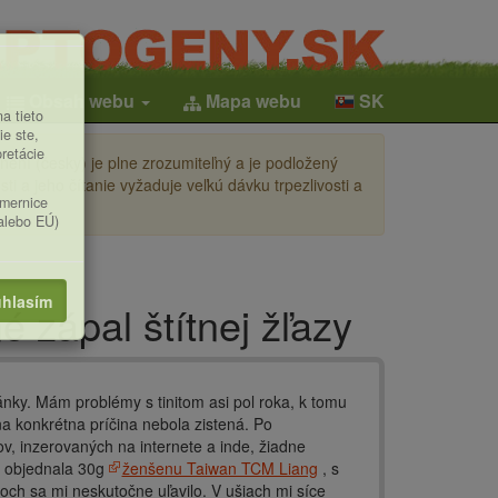
Obsah webu
Mapa webu
SK
a tieto
ie ste,
pretácie
ení (česky) je plne zrozumiteľný a je podložený
i a jeho čítanie vyžaduje veľkú dávku trpezlivosti a
smernice
(alebo EÚ)
hlasím
é zápal štítnej žľazy
nky. Mám problémy s tinitom asi pol roka, k tomu
a konkrétna príčina nebola zistená. Po
v, inzerovaných na internete a inde, žiadne
si objednala 30g
ženšenu Taiwan TCM Liang
, s
och sa mi neskutočne uľavilo. V ušiach mi síce