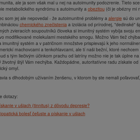
munita, ale ja som však mal u nej na autoimunity podozrenie. Tieto scen
nie metabolického syndrómu s autoimunity a
obezitou
(či je obézny mi 
c som jej ale nepovedal - že autoimunitné problémy a
alergie
sú do urč
mbináciou
chemického znečistenia
a izolácia od prírodnej, "dedinské" šp
ných zvieracích soupoutníků človeka si imunitný systém vybíja svoju en
o modifikované molekulami mestského smogu. Možno Vám tiež chýba čre
a imunitný systém a v patričnom množstve prispievajú k jeho normálnem
merickí machovcami a tenkohlavcami, ale tí naši bežní, ktoré nechcem
ud s tým liečivým účinkom prachu od latríny možno nie je tak úplne n
 životný štýl Vám nechýba. Každopádne, autoritatívne radu získate od l
ický omyl.
avia s dlhodobým užívaním ženšenu, v ktorom by ste nemali poľavovať
e dotazy:
ískanie v ušiach (tinnitus) z dôvodu depresie?
diopatická bolesť čeľuste a pískanie v ušiach