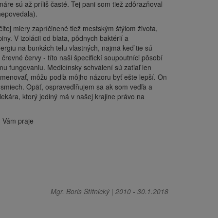
áre sú až príliš časté. Tej pani som tiež zdôrazňoval
nepovedala).
itej miery zapríčinené tiež mestským štýlom života,
iny. V izolácii od blata, pôdnych baktérií a
ergiu na bunkách telu vlastných, najmä keď tie sú
vné červy - títo naši špecifickí soupoutníci pôsobí
u fungovaniu. Medicínsky schválení sú zatiaľ len
 menovať, môžu podľa môjho názoru byť ešte lepší. On
a smiech. Opäť, ospravedlňujem sa ak som vedľa a
ekára, ktorý jediný má v našej krajine právo na
, Vám praje
Mgr. Boris Štítnický
|
2010
-
30.1.2018