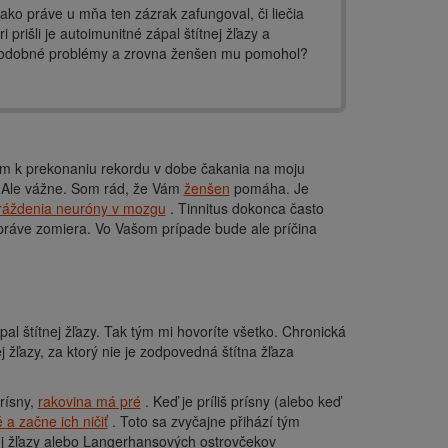
 ako práve u mňa ten zázrak zafungoval, či liečia
rišli je autoimunitné zápal štítnej žľazy a
al podobné problémy a zrovna ženšen mu pomohol?
 k prekonaniu rekordu v dobe čakania na moju
 Ale vážne. Som rád, že Vám
ženšen
pomáha. Je
edráždenia neuróny v mozgu
. Tinnitus dokonca často
 práve zomiera. Vo Vašom prípade bude ale príčina
al štítnej žľazy. Tak tým mi hovoríte všetko. Chronická
ej žľazy, za ktorý nie je zodpovedná štítna žľaza
rísny,
rakovina má pré
. Keď je príliš prísny (alebo keď
 a začne ich ničiť
. Toto sa zvyčajne přihází tým
nej žľazy alebo Langerhansových ostrovčekov