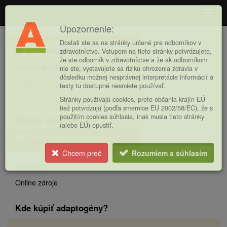
Adaptogény
Navig
Upozornenie:
Hlavná
Dostali ste sa na stránky určené pre odborníkov v
Adaptogény
ponuka
zdravotníctve. Vstupom na tieto stránky potvrdzujete,
že ste odborník v zdravotníctve a že ak odborníkom
Prehľad adaptogénov
nie ste, vystavujete sa riziku ohrozenia zdravia v
dôsledku možnej nesprávnej interpretácie informácií a
Ženšen pravý
texty tu dostupné nesmiete používať.
Stránky používajú cookies, preto občania krajín EÚ
Lesklokôrka lesklá
tiež potvrdzujú (podľa smernice EU 2002/58/EC), že s
použitím cookies súhlasia, inak musia tieto stránky
Účinky adaptogénov
(alebo EÚ) opustiť.
Odpovede na otázky
Chcem preč
Rozumiem a súhlasím
Literatura
Online zdroje
Kde kúpiť adaptogény?