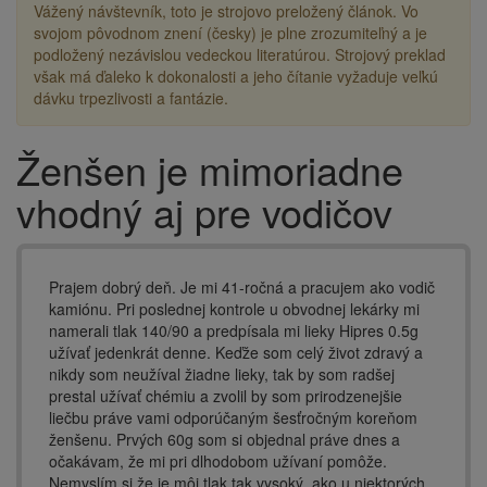
Vážený návštevník, toto je strojovo preložený článok. Vo
svojom pôvodnom znení (česky) je plne zrozumiteľný a je
podložený nezávislou vedeckou literatúrou. Strojový preklad
však má ďaleko k dokonalosti a jeho čítanie vyžaduje veľkú
dávku trpezlivosti a fantázie.
Ženšen je mimoriadne
Drobečková
navigace
vhodný aj pre vodičov
Prajem dobrý deň. Je mi 41-ročná a pracujem ako vodič
kamiónu. Pri poslednej kontrole u obvodnej lekárky mi
namerali tlak 140/90 a predpísala mi lieky Hipres 0.5g
užívať jedenkrát denne. Keďže som celý život zdravý a
nikdy som neužíval žiadne lieky, tak by som radšej
prestal užívať chémiu a zvolil by som prirodzenejšie
liečbu práve vami odporúčaným šesťročným koreňom
ženšenu. Prvých 60g som si objednal práve dnes a
očakávam, že mi pri dlhodobom užívaní pomôže.
Nemyslím si že je môj tlak tak vysoký, ako u niektorých