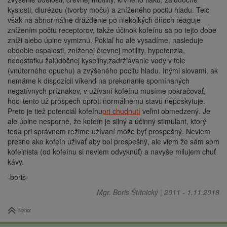
kyslosti, diurézou (tvorby moču) a zníženého pocitu hladu. Telo
však na abnormálne dráždenie po niekoľkých dňoch reaguje
znížením počtu receptorov, takže účinok kofeínu sa po tejto dobe
zníži alebo úplne vymiznú. Pokiaľ ho ale vysadíme, nasleduje
obdobie ospalosti, zníženej črevnej motility, hypotenzia,
nedostatku žalúdočnej kyseliny,zadržiavanie vody v tele
(vnútorného opuchu) a zvýšeného pocitu hladu. Inými slovami, ak
nemáme k dispozícii víkend na prekonanie spomínaných
negatívnych príznakov, v užívaní kofeínu musíme pokračovať,
hoci tento už prospech oproti normálnemu stavu neposkytuje.
Preto je tiež potenciál kofeínu
pri chudnutí
veľmi obmedzený. Je
ale úplne nesporné, že kofeín je silný a účinný stimulant, ktorý
teda pri správnom režime užívaní môže byť prospešný. Neviem
presne ako kofeín užívať aby bol prospešný, ale viem že sám som
kofeinista (od kofeínu si neviem odvyknúť) a navyše milujem chuť
kávy.
-boris-
Mgr. Boris Štítnický
|
2011
-
1.11.2018
Nahor