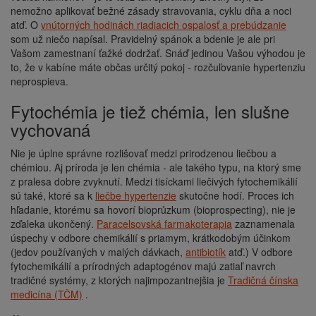
nemožno aplikovať bežné zásady stravovania, cyklu dňa a noci
atď. O
vnútorných hodinách riadiacich ospalosť a prebúdzanie
som už niečo napísal. Pravidelný spánok a bdenie je ale pri
Vašom zamestnaní ťažké dodržať. Snáď jedinou Vašou výhodou je
to, že v kabíne máte občas určitý pokoj - rozčuľovanie hypertenziu
neprospieva.
Fytochémia je tiež chémia, len slušne
vychovaná
Nie je úplne správne rozlišovať medzi prirodzenou liečbou a
chémiou. Aj príroda je len chémia - ale takého typu, na ktorý sme
z pralesa dobre zvyknutí. Medzi tisíckami liečivých fytochemikálií
sú také, ktoré sa k
liečbe hypertenzie
skutočne hodí. Proces ich
hľadanie, ktorému sa hovorí bioprůzkum (bioprospecting), nie je
zďaleka ukončený.
Paracelsovská farmakoterapia
zaznamenala
úspechy v odbore chemikálií s priamym, krátkodobým účinkom
(jedov používaných v malých dávkach,
antibiotík
atď.) V odbore
fytochemikálií a prírodných adaptogénov majú zatiaľ navrch
tradičné systémy, z ktorých najimpozantnejšia je
Tradičná čínska
medicína (TČM)
.