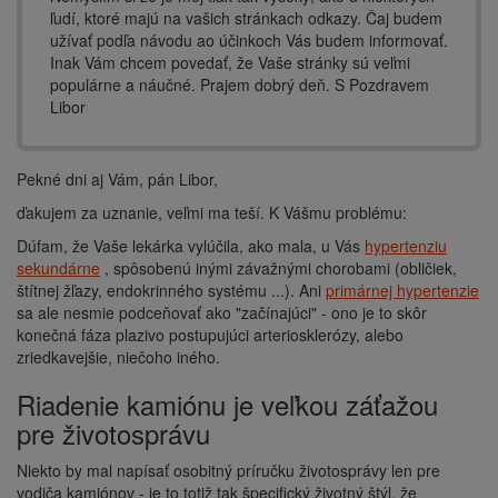
ľudí, ktoré majú na vašich stránkach odkazy. Čaj budem
užívať podľa návodu ao účinkoch Vás budem informovať.
Inak Vám chcem povedať, že Vaše stránky sú veľmi
populárne a náučné. Prajem dobrý deň. S Pozdravem
Libor
Pekné dni aj Vám, pán Libor,
ďakujem za uznanie, veľmi ma teší. K Vášmu problému:
Dúfam, že Vaše lekárka vylúčila, ako mala, u Vás
hypertenziu
sekundárne
, spôsobenú inými závažnými chorobami (obličiek,
štítnej žľazy, endokrinného systému ...). Ani
primárnej hypertenzie
sa ale nesmie podceňovať ako "začínajúci" - ono je to skôr
konečná fáza plazivo postupujúci arteriosklerózy, alebo
zriedkavejšie, niečoho iného.
Riadenie kamiónu je veľkou záťažou
pre životosprávu
Niekto by mal napísať osobitný príručku životosprávy len pre
vodiča kamiónov - je to totiž tak špecifický životný štýl, že