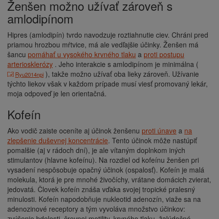
Ženšen možno užívať zároveň s
amlodipínom
Hipres (amlodipín) tvrdo navodzuje roztiahnutie ciev. Chráni pred
priamou hrozbou mŕtvice, má ale vedľajšie účinky. Ženšen má
šancu
pomáhať u vysokého krvného tlaku
a
proti postupu
arteriosklerózy
. Jeho interakcie s amlodipínom je minimálna (
), takže možno užívať oba lieky zároveň. Užívanie
Ryu2014npi
týchto liekov však v každom prípade musí viesť promovaný lekár,
moja odpoveď je len orientačná.
kofeín
Ako vodič zaiste oceníte aj účinok ženšenu
proti únave
a
na
zlepšenie duševnej koncentrácie
. Tento účinok môže nastúpiť
pomalšie (aj v rádoch dní), je ale vítaným doplnkom iných
stimulantov (hlavne kofeínu). Na rozdiel od kofeínu ženšen pri
vysadení nespôsobuje opačný účinok (ospalosť). Kofeín je malá
molekula, ktorá je pre mnohé živočíchy, vrátane domácich zvierat,
jedovatá. Človek kofeín znáša vďaka svojej tropické pralesný
minulosti. Kofeín napodobňuje nukleotid adenozín, viaže sa na
adenozinové receptory a tým vyvoláva množstvo účinkov:
zvýšenie bdelosti, črevnej motility, krvného tlaku, žalúdočné