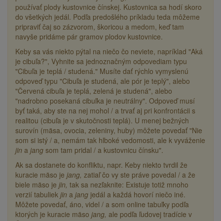
používať plody kustovnice čínskej. Kustovnica sa hodí skoro
do všetkých jedál. Podľa predošlého príkladu teda môžeme
pripraviť čaj so zázvorom, škoricou a medom, keď tam
navyše pridáme pár gramov plodov kustovnice.
Keby sa vás niekto pýtal na niečo čo neviete, napríklad "Aká
je cibuľa?", Vyhnite sa jednoznačným odpovediam typu
"Cibuľa je teplá / studená." Musíte dať rýchlo vymyslenú
odpoveď typu "Cibuľa je studená, ale pór je teplý", alebo
"Červená cibuľa je teplá, zelená je studená", alebo
"nadrobno posekaná cibuľka je neutrálny". Odpoveď musí
byť taká, aby ste na nej mohol / a trvať aj pri konfrontácii s
realitou (cibuľa je v skutočnosti teplá). U menej bežných
surovín (mäsa, ovocia, zeleniny, huby) môžete povedať "Nie
som si istý / a, nemám tak hlboké vedomosti, ale k vyváženie
jin
a
jang
som tam pridal / a kustovnicu čínsku".
Ak sa dostanete do konfliktu, napr. Keby niekto tvrdil že
kuracie mäso je
jang,
zatiaľ čo vy ste práve povedal / a že
biele mäso je
jin,
tak sa nezľaknite: Existuje totiž mnoho
verzií tabuliek
jin
a
jang
jedál a každá hovorí niečo iné.
Môžete povedať, áno, videl / a som online tabuľky podľa
ktorých je kuracie mäso
jang,
ale podľa ľudovej tradície v