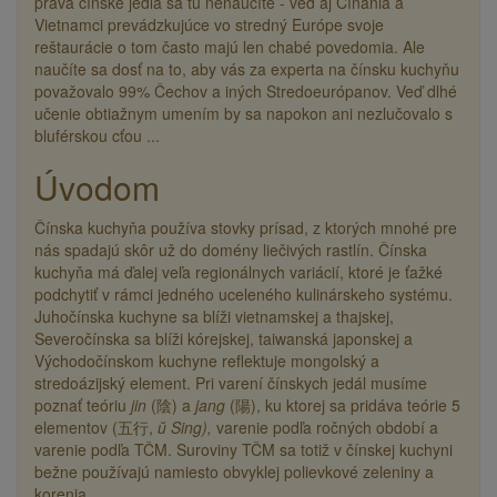
pravá čínske jedlá sa tu nenaučíte - veď aj Číňania a
Vietnamci prevádzkujúce vo stredný Európe svoje
reštaurácie o tom často majú len chabé povedomia. Ale
naučíte sa dosť na to, aby vás za experta na čínsku kuchyňu
považovalo 99% Čechov a iných Stredoeurópanov. Veď dlhé
učenie obtiažnym umením by sa napokon ani nezlučovalo s
bluférskou cťou ...
Úvodom
Čínska kuchyňa používa stovky prísad, z ktorých mnohé pre
nás spadajú skôr už do domény liečivých rastlín. Čínska
kuchyňa má ďalej veľa regionálnych variácií, ktoré je ťažké
podchytiť v rámci jedného uceleného kulinárskeho systému.
Juhočínska kuchyne sa blíži vietnamskej a thajskej,
Severočínska sa blíži kórejskej, taiwanská japonskej a
Východočínskom kuchyne reflektuje mongolský a
stredoázijský element. Pri varení čínskych jedál musíme
poznať teóriu
jin
(陰)
a
jang
(陽),
ku ktorej sa pridáva teórie 5
elementov
(五行,
ŭ Sing),
varenie podľa ročných období a
varenie podľa TČM.
Suroviny TČM sa totiž v čínskej kuchyni
bežne používajú namiesto obvyklej polievkové zeleniny a
korenia.