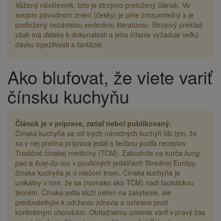
Vážený návštevník, toto je strojovo preložený článok. Vo
svojom pôvodnom znení (česky) je plne zrozumiteľný a je
podložený nezávislou vedeckou literatúrou. Strojový preklad
však má ďaleko k dokonalosti a jeho čítanie vyžaduje veľkú
dávku trpezlivosti a fantázie.
Ako blufovat, že viete variť
Drobečková
navigace
čínsku kuchyňu
Článok je v príprave, zatiaľ nebol publikovaný.
Čínska kuchyňa sa od iných národných kuchýň líši tým, že
sa v nej prelína príprava jedál s liečbou podľa receptov
Tradičné čínskej medicíny (TČM). Zabudnite na kurča
kung-
pao
a
šuej-ču-rou
v pouličných jedálňach Strednej Európy,
čínska kuchyňa je o niečom inom. Čínska kuchyňa je
unikátny v tom, že sa (rovnako ako TČM) riadi taoistickou
teorém. Čínska jedla slúži nielen na zasýtenie, ale
predovšetkým k udržaniu zdravia a ochrane proti
konkrétnym chorobám. Obtiažnemu umenie variť v pravý čas