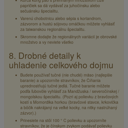
Kurča kung pao s prehnaným množstvom čiže
papričiek sa dá vydávať za juhočínsku alebo
sečuánsku špecialitu.
Varenú chobotnicu alebo sépia s koriandrom,
zázvorom a hustú sójovou omáčkou môžete vyhlásiť
za taiwanskou regionálnu špecialitu.
Skromne dodajte že regionálnych variácií je obrovské
množstvo a vy neviete všetko
8. Drobné detaily k
uhladenie celkového dojmu
Budete používať tučné (nie chudé) mäso (najlepšie
baranie) a upozorníte stravníkov, že Číňania
uprednostňujú tučné jedlá. Tučné baranie môžete
podľa ľubovôle vyhlásiť za Mandžuska / severočínskej /
mongolskou špecialitu. (Pozri aj polievku z bravčových
kostí s Momordika horkou (bravčové stavce, krkovička
a bôčik nakrájaný na veľké kocky, na nitky nastrúhaný
zázvor).)
Prinesiete na stôl 100 ° C polievku a upozorníte
stravníkov, že je čínskym zvykom podávať polievku