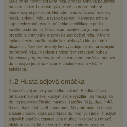
Malo by sa hovoriť správna ryža, pretože Číňania používajú
na varenie tzv. Lepkavú ryžu, ktorá sa dobre naberá
jedálenskými paličkami. Nebudem vás zaťažovať rozdiely
medzi lepkavú ryžou a ryžou basmati. Namiesto toho si
kúpte celozrnnú ryžu, ktorú ľahko identifikujete podľa
nažltlého sfarbenia. Stravníkom poviete, že ju používate
pretože je chutnejšie a zdravšie ako bežná ryža. V úlohe
lepkavej ryže použite akúkoľvek bielu ryžu ktorú máte k
dispozícii. Niektoré recepty tiež vyžadujú čiernu, presnejšie
purpurovú ryžu. (Nepliesť s ryžou fermentovanú hubou
Monascus purpuraeus,
ktorá sa v malom množstve pridáva
do čínskych jedál na zníženie cholesterolu a v EÚ je
zakázaná.)
1.2 Hustá sójová omáčka
Naše sójovej omáčky sú riedke a slané. Riedka sójová
omáčka má v čínskej kuchyni svoje využitie - namáčajú sa
do nej napríklad čínskej masovej šatôčky
(水饺,
šuej ťi
AO),
tie ale ako bluféři variť nebudeme. My potrebujeme hustú,
sladšie omáčku ktorá sa pridáva do mnohých jedál. Hustých
sójových omáčok existuje veľa druhov. Niektoré sú tmavé,
niektoré svetlé, ľahko ich zoženieme v čínskom alebo