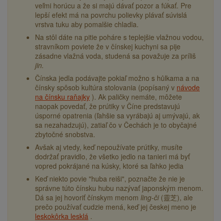
veľmi horúcu a že si majú dávať pozor a fúkať. Pre
lepší efekt má na povrchu polievky plávať súvislá
vrstva tuku aby pomalšie chladla.
Na stôl dáte na pitie poháre s teplejšie vlažnou vodou,
stravníkom poviete že v čínskej kuchyni sa pije
zásadne vlažná voda, studená sa považuje za príliš
jin.
Čínska jedla podávajte pokiaľ možno s hůlkama a na
čínsky spôsob kultúra stolovania (popísaný v
návode
na čínsku raňajky
). Ak paličky nemáte, môžete
naopak povedať, že prútiky v Číne predstavujú
úsporné opatrenia (ľahšie sa vyrábajú aj umývajú, ak
sa nezahadzujú), zatiaľ čo v Čechách je to obyčajné
zbytočné snobstva.
Avšak aj vtedy, keď nepoužívate prútiky, musíte
dodržať pravidlo, že všetko jedlo na tanieri má byť
vopred pokrájané na kúsky, ktoré sa ľahko jedia
Keď niekto povie "huba reiši", poznačte že nie je
správne túto čínsku hubu nazývať japonským menom.
Dá sa jej hovoriť čínskym menom
ling-či
(靈芝), ale
prečo používať cudzie mená, keď jej českej meno je
leskokôrka lesklá
.