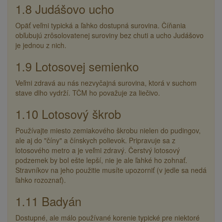
1.8 Judášovo ucho
Opäť veľmi typická a ľahko dostupná surovina. Číňania
obľubujú zrôsolovatenej suroviny bez chuti a ucho Judášovo
je jednou z nich.
1.9 Lotosovej semienko
Veľmi zdravá au nás nezvyčajná surovina, ktorá v suchom
stave dlho vydrží. TČM ho považuje za liečivo.
1.10 Lotosový škrob
Používajte miesto zemiakového škrobu nielen do pudingov,
ale aj do "číny" a čínskych polievok. Pripravuje sa z
lotosového metro a je veľmi zdravý. Čerstvý lotosový
podzemek by bol ešte lepší, nie je ale ľahké ho zohnať.
Stravníkov na jeho použitie musíte upozorniť (v jedle sa nedá
ľahko rozoznať).
1.11 Badyán
Dostupné, ale málo používané korenie typické pre niektoré