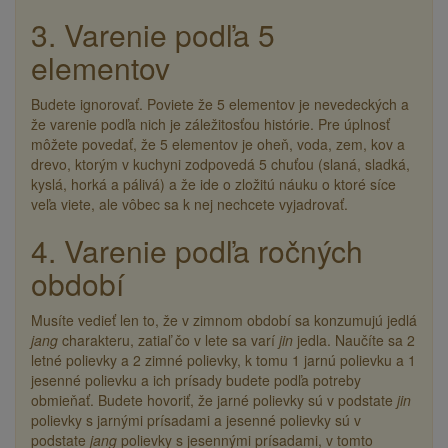
3. Varenie podľa 5
elementov
Budete ignorovať. Poviete že 5 elementov je nevedeckých a
že varenie podľa nich je záležitosťou histórie. Pre úplnosť
môžete povedať, že 5 elementov je oheň, voda, zem, kov a
drevo, ktorým v kuchyni zodpovedá 5 chuťou (slaná, sladká,
kyslá, horká a pálivá) a že ide o zložitú náuku o ktoré síce
veľa viete, ale vôbec sa k nej nechcete vyjadrovať.
4. Varenie podľa ročných
období
Musíte vedieť len to, že v zimnom období sa konzumujú jedlá
jang
charakteru, zatiaľ čo v lete sa varí
jin
jedla. Naučíte sa 2
letné polievky a 2 zimné polievky, k tomu 1 jarnú polievku a 1
jesenné polievku a ich prísady budete podľa potreby
obmieňať. Budete hovoriť, že jarné polievky sú v podstate
jin
polievky s jarnými prísadami a jesenné polievky sú v
podstate
jang
polievky s jesennými prísadami, v tomto