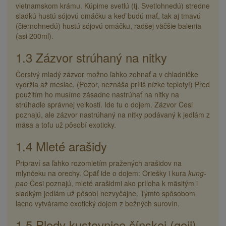
vietnamskom krámu. Kúpime svetlú (tj. Svetlohnedú) stredne
sladkú hustú sójovú omáčku a keď budú mať, tak aj tmavú
(čiernohnedú) hustú sójovú omáčku, radšej väčšie balenia
(asi 200ml).
1.3 Zázvor strúhaný na nitky
Čerstvý mladý zázvor možno ľahko zohnať a v chladničke
vydržia až mesiac. (Pozor, neznáša príliš nízke teploty!) Pred
použitím ho musíme zásadne nastrúhať na nitky na
strúhadle správnej veľkosti. Ide tu o dojem. Zázvor Česi
poznajú, ale zázvor nastrúhaný na nitky podávaný k jedlám z
mäsa a tofu už pôsobí exoticky.
1.4 Mleté arašidy
Pripraví sa ľahko rozomletím pražených arašidov na
mlynčeku na orechy. Opäť ide o dojem: Oriešky i kura
kung-
pao
Česi poznajú, mleté arašidmi ako príloha k mäsitým i
sladkým jedlám už pôsobí nezvyčajne. Týmto spôsobom
lacno vytvárame exotický dojem z bežných surovín.
1.5 Plody kustovnice čínskej (goji)