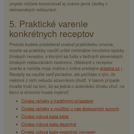
zmysle môžete komentovať aj známe jarné závitky z
vietnamských reštaurácií.
5. Praktické varenie
konkrétnych receptov
Pretože budete predstierať znalosť praktického umenia,
musíte sa prakticky naučiť určité minimálne množstvo typicky
čínskych receptov, s ktorými sa ľudia v bežných slovenských
čínskych reštauráciách nestretnú. (Niektoré z receptov
uvarila a nafotila moja známa z online predajne
ariadne.cz
)
Recepty sa naučte variť poriadne, ale počítajte s tým, že
niektoré z nich nebudú stravníkom chutiť. V takom prípade
musíte trvať na tom, že sa jedná o autentickú čínsku chuť, na
ktorú si stravníci musia zvyknúť.
Čínska raňajky s tradičnými prísadami
Čínska raňajky s využitím u nás dostupných surovín
Čínska ryžová kaša biela
Čínska ryžová kaša dezertné
Čínska ryžová kaša sviatočné (congee)