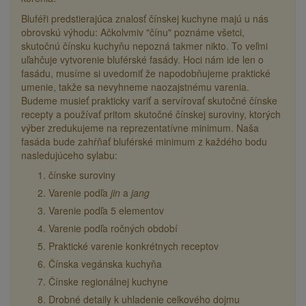
Bluféři predstierajúca znalosť čínskej kuchyne majú u nás
obrovskú výhodu: Ačkolvmiv "čínu" poznáme všetci,
skutočnú čínsku kuchyňu nepozná takmer nikto.
To veľmi
uľahčuje vytvorenie bluférské fasády.
Hoci nám ide len o
fasádu, musíme si uvedomiť
že napodobňujeme praktické
umenie, takže sa nevyhneme naozajstnému varenia.
Budeme musieť prakticky variť a servírovať skutočné čínske
recepty a používať pritom skutočné čínskej suroviny, ktorých
výber zredukujeme na reprezentatívne minimum. Naša
fasáda bude zahŕňať bluférské minimum z každého bodu
nasledujúceho sylabu:
čínske suroviny
Varenie podľa
jin
a
jang
Varenie podľa 5 elementov
Varenie podľa ročných období
Praktické varenie konkrétnych receptov
Čínska vegánska kuchyňa
Čínske regionálnej kuchyne
Drobné detaily k uhladenie celkového dojmu