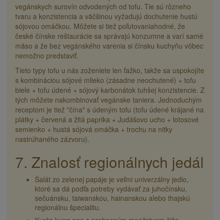
vegánskych surovín odvodených od tofu. Tie sú rôzneho
tvaru a konzistencia a väčšinou vyžadujú dochutenie hustú
sójovou omáčkou. Môžete si tiež poľutovaniahodné, že
české čínske reštaurácie sa správajú konzumne a varí samé
mäso a že bez vegánského varenia si čínsku kuchyňu vôbec
nemožno predstaviť.
Tieto typy tofu u nás zoženiete len ťažko, takže sa uspokojíte
s kombináciou sójové mlieko (zásadne neochutené) + tofu
biele + tofu údené + sójový karbonátok tuhšej konzistencie. Z
tých môžete nakombinovať vegánske taniera. Jednoduchým
receptom je tiež "čína" s údeným tofu (tofu údené krájané na
plátky + červená a žltá paprika + Judášovo ucho + lotosové
semienko + hustá sójová omáčka + trochu na nitky
nastrúhaného zázvoru).
7. Znalosť regionálnych jedál
Šalát zo zelenej papáje je veľmi univerzálny jedlo,
ktoré sa dá podľa potreby vydávať za juhočínsku,
sečuánsku, taiwanskou, hainanskou alebo thajskú
regionálnu špecialitu.