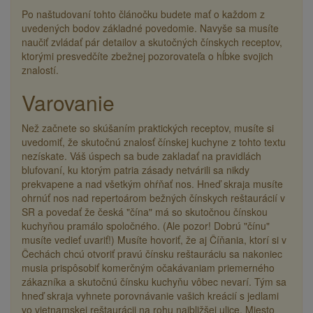
Po naštudovaní tohto článočku budete mať o každom z
uvedených bodov základné povedomie. Navyše sa musíte
naučiť zvládať pár detailov a skutočných čínskych receptov,
ktorými presvedčíte zbežnej pozorovateľa o hĺbke svojich
znalostí.
varovanie
Než začnete so skúšaním praktických receptov, musíte si
uvedomiť, že skutočnú znalosť čínskej kuchyne z tohto textu
nezískate. Váš úspech sa bude zakladať na pravidlách
blufovaní, ku ktorým patria zásady netvárili sa nikdy
prekvapene a nad všetkým ohŕňať nos. Hneď skraja musíte
ohrnúť nos nad repertoárom bežných čínskych reštaurácií v
SR a povedať že česká "čína" má so skutočnou čínskou
kuchyňou pramálo spoločného. (Ale pozor! Dobrú "čínu"
musíte vedieť uvariť!) Musíte hovoriť, že aj Číňania, ktorí si v
Čechách chcú otvoriť pravú čínsku reštauráciu sa nakoniec
musia prispôsobiť komerčným očakávaniam priemerného
zákazníka a skutočnú čínsku kuchyňu vôbec nevarí. Tým sa
hneď skraja vyhnete porovnávanie vašich kreácií s jedlami
vo vietnamskej reštaurácii na rohu najbližšej ulice. Miesto