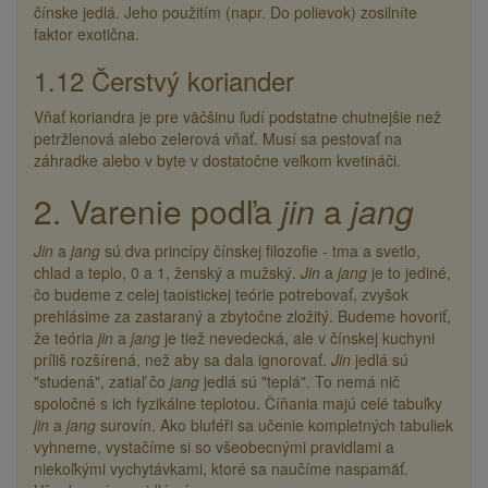
čínske jedlá. Jeho použitím (napr. Do polievok) zosilníte
faktor exotična.
1.12 Čerstvý koriander
Vňať koriandra je pre väčšinu ľudí podstatne chutnejšie než
petržlenová alebo zelerová vňať. Musí sa pestovať na
záhradke alebo v byte v dostatočne veľkom kvetináči.
2. Varenie podľa
jin
a
jang
Jin
a
jang
sú dva princípy čínskej filozofie - tma a svetlo,
chlad a teplo, 0 a 1, ženský a mužský.
Jin
a
jang
je to jediné,
čo budeme z celej taoistickej teórie potrebovať, zvyšok
prehlásime za zastaraný a zbytočne zložitý. Budeme hovoriť,
že teória
jin
a
jang
je tiež nevedecká, ale v čínskej kuchyni
príliš rozšírená, než aby sa dala ignorovať.
Jin
jedlá sú
"studená", zatiaľ čo
jang
jedlá sú "teplá". To nemá nič
spoločné s ich fyzikálne teplotou. Číňania majú celé tabuľky
jin
a
jang
surovín. Ako bluféři sa učenie kompletných tabuliek
vyhneme, vystačíme si so všeobecnými pravidlami a
niekoľkými vychytávkami, ktoré sa naučíme naspamäť.