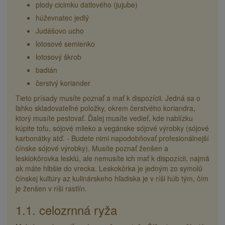
plody cicimku datlového (jujube)
húževnatec jedlý
Judášovo ucho
lotosové semienko
lotosový škrob
badián
čerstvý koriander
Tieto prísady musíte poznať a mať k dispozícii. Jedná sa o
ľahko skladovateľné položky, okrem čerstvého koriandra,
ktorý musíte pestovať. Ďalej musíte vedieť, kde nablízku
kúpite tofu, sójové mlieko a vegánske sójové výrobky (sójové
karbonátky atď. - Budete nimi napodobňovať profesionálnejší
čínske sójové výrobky). Musíte poznať ženšen a
lesklokôrovka lesklú, ale nemusíte ich mať k dispozícii, najmä
ak máte hlbšie do vrecka. Leskokôrka je jedným zo symolů
čínskej kultúry az kulinárskeho hľadiska je v ríši húb tým, čím
je ženšen v ríši rastlín.
1.1. celozrnná ryža