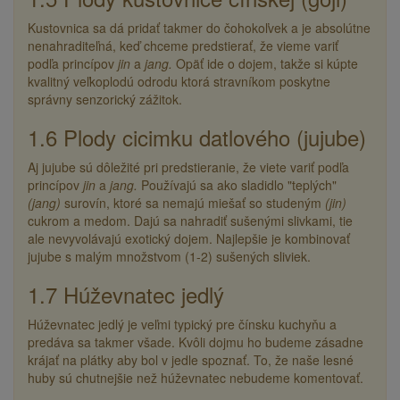
Kustovnica sa dá pridať takmer do čohokoľvek a je absolútne
nenahraditeľná, keď chceme predstierať, že vieme variť
podľa princípov
jin
a
jang.
Opäť ide o dojem, takže si kúpte
kvalitný veľkoplodú odrodu ktorá stravníkom poskytne
správny senzorický zážitok.
1.6 Plody cicimku datlového (jujube)
Aj jujube sú dôležité pri predstieranie, že viete variť podľa
princípov
jin
a
jang.
Používajú sa ako sladidlo "teplých"
(jang)
surovín, ktoré sa nemajú miešať so studeným
(jin)
cukrom a medom. Dajú sa nahradiť sušenými slivkami, tie
ale nevyvolávajú exotický dojem. Najlepšie je kombinovať
jujube s malým množstvom (1-2) sušených sliviek.
1.7 Húževnatec jedlý
Húževnatec jedlý je veľmi typický pre čínsku kuchyňu a
predáva sa takmer všade. Kvôli dojmu ho budeme zásadne
krájať na plátky aby bol v jedle spoznať. To, že naše lesné
huby sú chutnejšie než húževnatec nebudeme komentovať.