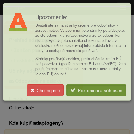
Adaptogény
Navig
Upozornenie:
Hlavná
Dostali ste sa na stránky určené pre odborníkov v
Adaptogény
ponuka
zdravotníctve. Vstupom na tieto stránky potvrdzujete,
že ste odborník v zdravotníctve a že ak odborníkom
Prehľad adaptogénov
nie ste, vystavujete sa riziku ohrozenia zdravia v
dôsledku možnej nesprávnej interpretácie informácií a
Ženšen pravý
texty tu dostupné nesmiete používať.
Stránky používajú cookies, preto občania krajín EÚ
Lesklokôrka lesklá
tiež potvrdzujú (podľa smernice EU 2002/58/EC), že s
použitím cookies súhlasia, inak musia tieto stránky
Účinky adaptogénov
(alebo EÚ) opustiť.
Odpovede na otázky
Chcem preč
Rozumiem a súhlasím
Literatura
Online zdroje
Kde kúpiť adaptogény?