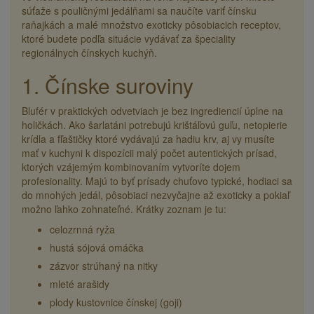
súťaže s pouličnými jedálňami sa naučíte variť čínsku
raňajkách a malé množstvo exoticky pôsobiacich receptov,
ktoré budete podľa situácie vydávať za špeciality
regionálnych čínskych kuchýň.
1. Čínske suroviny
Blufér v praktických odvetviach je bez ingrediencií úplne na
holičkách. Ako šarlatáni potrebujú krištáľovú guľu, netopierie
krídla a fľaštičky ktoré vydávajú za hadiu krv, aj vy musíte
mať v kuchyni k dispozícii malý počet autentických prísad,
ktorých vzájemým kombinovaním vytvoríte dojem
profesionality. Majú to byť prísady chuťovo typické, hodiaci sa
do mnohých jedál, pôsobiaci nezvyčajne až exoticky a pokiaľ
možno ľahko zohnateľné. Krátky zoznam je tu:
celozrnná ryža
hustá sójová omáčka
zázvor strúhaný na nitky
mleté arašidy
plody kustovnice čínskej (goji)