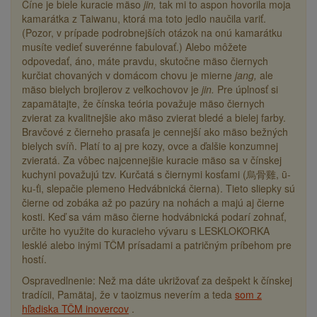
Číne je biele kuracie mäso
jin,
tak mi to aspon hovorila moja
kamarátka z Taiwanu, ktorá ma toto jedlo naučila variť.
(Pozor, v prípade podrobnejších otázok na onú kamarátku
musíte vedieť suverénne fabulovať.) Alebo môžete
odpovedať, áno, máte pravdu, skutočne mäso čiernych
kurčiat chovaných v domácom chovu je mierne
jang,
ale
mäso bielych brojlerov z veľkochovov je
jin.
Pre úplnosť si
zapamätajte, že čínska teória považuje mäso čiernych
zvierat za kvalitnejšie ako mäso zvierat bledé a bielej farby.
Bravčové z čierneho prasaťa je cennejší ako mäso bežných
bielych svíň. Platí to aj pre kozy, ovce a ďalšie konzumnej
zvieratá. Za vôbec najcennejšie kuracie mäso sa v čínskej
kuchyni považujú tzv. Kurčatá s čiernymi kosťami (烏骨雞, ū-
ku-ťi, slepačie plemeno Hedvábnická čierna). Tieto sliepky sú
čierne od zobáka až po pazúry na nohách a majú aj čierne
kosti. Keď sa vám mäso čierne hodvábnická podarí zohnať,
určite ho využite do kuracieho vývaru s LESKLOKORKA
lesklé alebo inými TČM prísadami a patričným príbehom pre
hostí.
Ospravedlnenie: Než ma dáte ukrižovať za dešpekt k čínskej
tradícii, Pamätaj, že v taoizmus neverím a teda
som z
hľadiska TČM inovercov
.