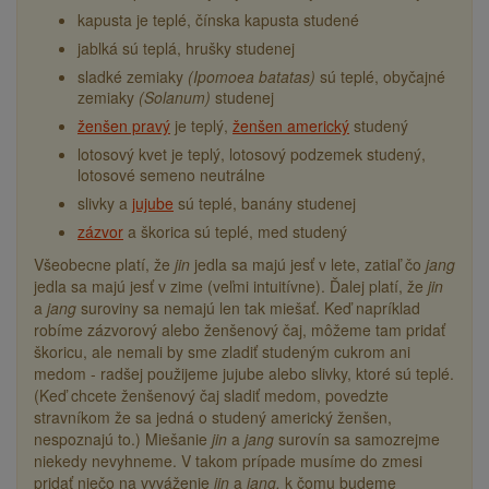
kapusta je teplé, čínska kapusta studené
jablká sú teplá, hrušky studenej
sladké zemiaky
(Ipomoea batatas)
sú teplé, obyčajné
zemiaky
(Solanum)
studenej
ženšen pravý
je teplý,
ženšen americký
studený
lotosový kvet je teplý, lotosový podzemek studený,
lotosové semeno neutrálne
slivky a
jujube
sú teplé, banány studenej
zázvor
a škorica sú teplé, med studený
Všeobecne platí, že
jin
jedla sa majú jesť v lete, zatiaľ čo
jang
jedla sa majú jesť v zime (veľmi intuitívne). Ďalej platí, že
jin
a
jang
suroviny sa nemajú len tak miešať. Keď napríklad
robíme zázvorový alebo ženšenový čaj, môžeme tam pridať
škoricu, ale nemali by sme zladiť studeným cukrom ani
medom - radšej použijeme jujube alebo slivky, ktoré sú teplé.
(Keď chcete ženšenový čaj sladiť medom, povedzte
stravníkom že sa jedná o studený americký ženšen,
nespoznajú to.) Miešanie
jin
a
jang
surovín sa samozrejme
niekedy nevyhneme. V takom prípade musíme do zmesi
pridať niečo na vyváženie
jin
a
jang,
k čomu budeme