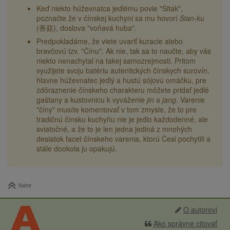
Keď niekto húževnatca jedlému povie "Sitak",
poznačte že v čínskej kuchyni sa mu hovorí
Sian-ku
(香菇), doslova "voňavá huba".
Predpokladáme, že viete uvariť kuracie alebo
bravčovú tzv. "Čínu". Ak nie, tak sa to naučte, aby vás
niekto nenachytal na takej samozrejmosti. Pritom
využijete svoju batériu autentických čínskych surovín,
hlavne húževnatec jedlý a hustú sójovú omáčku, pre
zdôraznenie čínskeho charakteru môžete pridať jedlé
gaštany a kustovnicu k vyváženie
jin
a
jang.
Varenie
"číny" musíte komentovať v tom zmysle, že to pre
tradičnú čínsku kuchyňu nie je jedlo každodenné, ale
sviatočné, a že to je len jedna jediná z mnohých
desiatok facet čínskeho varenia, ktorú Česi pochytili a
stále dookola ju opakujú.
Nahor
O autorovi
Ako správne citovať