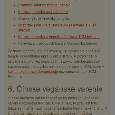
Pikantné šalát zo zelenej papáje
Kuracia polievka so ženšenom
Čínske ryžové knedlíky
cong-dz
Dezertné polievka z Rôsolovky řasotvaré a TČM
surovín
Kuracia polievka s Angelika čínska a TČM bylinami
Polievka z bravčových kostí s Momordika horkou
Zoznam receptov optimalizovaný na vytvorenie bluférské
fasády momentálne upravujem a listom. K pozornosti v
prípade záujmu tiež odporúčam slzovky všeobecnú
(Coix
Lacrima-jobi),
neobvyklú obilninu používanú v TČM, ktorú v
kulinársku úprave demonštruje
neznáma dáma z TCM
Bohemia.
6. Čínske vegánske varenie
Čínska kuchyňa má na rozdiel od tej našej vo vegánskej
varení naozajstnú tradíciu. Čína je navyše pravlasť tofu,
takže sa musíte naučiť poznať základné typy čínskeho tofu. V
Číne a na Taiwane totiž existuje obrovské množstvo