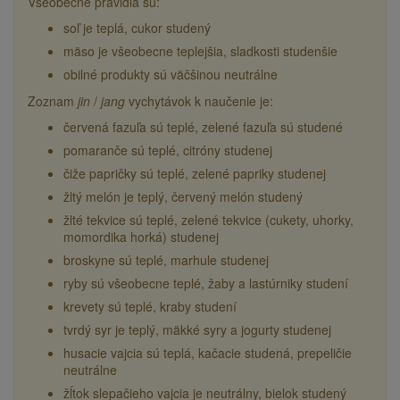
Všeobecné pravidlá sú:
soľ je teplá, cukor studený
mäso je všeobecne teplejšia, sladkosti studenšie
obilné produkty sú väčšinou neutrálne
Zoznam
jin
/
jang
vychytávok k naučenie je:
červená fazuľa sú teplé, zelené fazuľa sú studené
pomaranče sú teplé, citróny studenej
čiže papričky sú teplé, zelené papriky studenej
žltý melón je teplý, červený melón studený
žlté tekvice sú teplé, zelené tekvice (cukety, uhorky,
momordika horká) studenej
broskyne sú teplé, marhule studenej
ryby sú všeobecne teplé, žaby a lastúrniky studení
krevety sú teplé, kraby studení
tvrdý syr je teplý, mäkké syry a jogurty studenej
husacie vajcia sú teplá, kačacie studená, prepeličie
neutrálne
žĺtok slepačieho vajcia je neutrálny, bielok studený