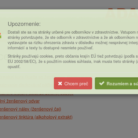
Upozornenie:
Dostali ste sa na stránky určené pre odborníkov v zdravotníctve. Vstupom n
stránky potvrdzujete, že ste odborník v zdravotníctve a že ak odborníkom n
ény
Návody / Recepty
vystavujete sa riziku ohrozenia zdravia v dôsledku možnej nesprávnej inter
ce
informácií a texty tu dostupné nesmiete používať.
cepty
Stránky používajú cookies, preto občania krajín EÚ tiež potvrdzujú (podľa 
EU 2002/58/EC), že s použitím cookies súhlasia, inak musia tieto stránky 
opustiť.
órejskej kura (kurča so ženšenom, Samgyetang)
Chcem preč
Rozumiem a sú
stovanie dierkovitosť päťlistej (ťiao-ku-lan, angl. Jiaogulan)
kantné thajský šalát zo zelenej papáje
ilný ženšenový odvar
enšenový nálev (ženšenový čaj)
nšenový tinktúra (alkoholový extrakt)