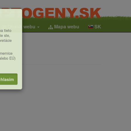
Obsah webu
Mapa webu
SK
a tieto
ie ste,
pretácie
smernice
(alebo EÚ)
hlasím