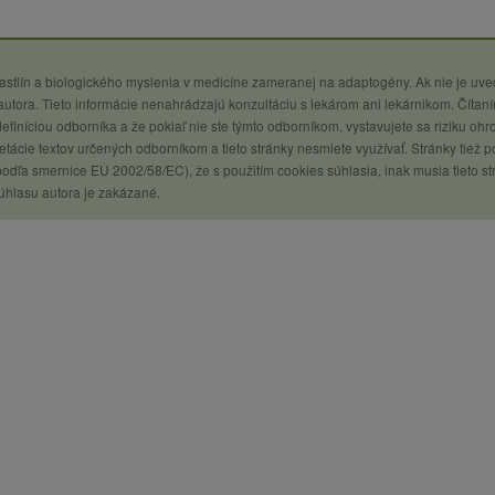
 rastlín a biologického myslenia v medicíne zameranej na adaptogény. Ak nie je uv
utora. Tieto informácie nenahrádzajú konzultáciu s lekárom ani lekárnikom. Čítaní
definíciou odborníka a že pokiaľ nie ste týmto odborníkom, vystavujete sa riziku ohr
tácie textov určených odborníkom a tieto stránky nesmiete využívať. Stránky tiež p
podľa smernice EU 2002/58/EC), že s použitím cookies súhlasia, inak musia tieto st
úhlasu autora je zakázané.