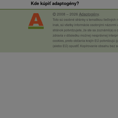
Kde kúpiť adaptogény?
2008 – 2026
Adaptogény
.
Toto sú osobné stránky s tematikou liečivých
inak, sú všetky informácie osobnými názormi a
stránok potvrdzujete, že ste sa zoznámil(a) s 
zdravia v dôsledku možnej nesprávnej interpre
cookies, preto občania krajín EÚ potvrdzujú (
(alebo EÚ) opustiť. Kopírovanie obsahu bez s