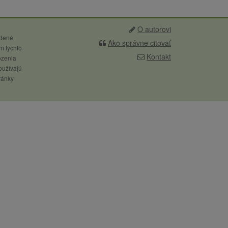
O autorovi
edené
Ako správne citovať
m týchto
Kontakt
ozenia
oužívajú
ránky