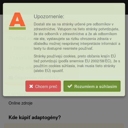
Adaptogény
Navig
Upozornenie:
Hlavná
Dostali ste sa na stránky určené pre odborníkov v
Adaptogény
ponuka
zdravotníctve. Vstupom na tieto stránky potvrdzujete,
že ste odborník v zdravotníctve a že ak odborníkom
Prehľad adaptogénov
nie ste, vystavujete sa riziku ohrozenia zdravia v
dôsledku možnej nesprávnej interpretácie informácií a
Ženšen pravý
texty tu dostupné nesmiete používať.
Stránky používajú cookies, preto občania krajín EÚ
Lesklokôrka lesklá
tiež potvrdzujú (podľa smernice EU 2002/58/EC), že s
použitím cookies súhlasia, inak musia tieto stránky
Účinky adaptogénov
(alebo EÚ) opustiť.
Odpovede na otázky
Chcem preč
Rozumiem a súhlasím
Literatura
Online zdroje
Kde kúpiť adaptogény?