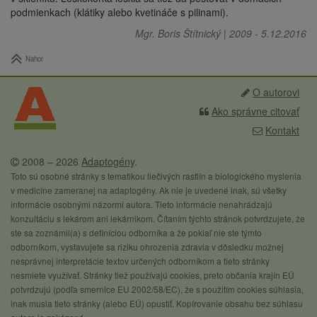
podmienkach (klátiky alebo kvetináče s pilinami).
Mgr. Boris Štítnický
|
2009
-
5.12.2016
Nahor
O autorovi
Ako správne citovať
Kontakt
2008 – 2026
Adaptogény
.
Toto sú osobné stránky s tematikou liečivých rastlín a biologického myslenia
v medicíne zameranej na adaptogény. Ak nie je uvedené inak, sú všetky
informácie osobnými názormi autora. Tieto informácie nenahrádzajú
konzultáciu s lekárom ani lekárnikom. Čítaním týchto stránok potvrdzujete, že
ste sa zoznámil(a) s definíciou odborníka a že pokiaľ nie ste týmto
odborníkom, vystavujete sa riziku ohrozenia zdravia v dôsledku možnej
nesprávnej interpretácie textov určených odborníkom a tieto stránky
nesmiete využívať. Stránky tiež používajú cookies, preto občania krajín EÚ
potvrdzujú (podľa smernice EU 2002/58/EC), že s použitím cookies súhlasia,
inak musia tieto stránky (alebo EÚ) opustiť. Kopírovanie obsahu bez súhlasu