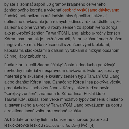
by ste si zohnať aspoň 50 gramov krájaného červeného
ženšenového koreňa a vykonať
osobné vyskúšanie dávkovanie
.
Ľudský metabolizmus má individuálny špecifiká, takže aj
optimálne dávkovanie je u rôznych jedincov rôzne. Uistite sa, že
sa jedná o plne vyzretý 6-ročný ženšen zo spoľahlivého zdroja,
ako je 6-ročný ženšen
TaiwanTCM Liang,
alebo 6-ročný ženšen
Kórea Insa.
Iba tak je možné zaručiť, že pri skúšaní bude ženšen
fungovať ako má. Na skúsenosti s ženšenovými tabletami,
kapsulami, sladkosťami a ďalšími výrobkami s nízkym obsahom
účinnej látky zabudnite.
Ľudia ktorí "necíti žiadne účinky" často jednoducho používajú
nevhodný materiál v nesprávnom dávkovaní. Ešte raz, správny
materiál pre skúšanie je kvalitný ženšen typu
TaiwanTCM Liang,
alebo drahšie
Kórea Insa.
Označenie
Kórea Insa
pokrýva všetku
produkciu kvalitného ženšenu z Kórey, takže keď sa povie
"kórejský ženšen", znamená to
Kórea Insa.
Pokiaľ ide o
TaiwanTCM,
skúšal som veľké množstvo typov ženšenu čínskeho
aj taiwanského a 6-ročný
TaiwanTCM Liang
považujem za dobrú
a relatívne lacnú voľbu pre osobné skúšku.
Ak hľadáte prírodný liek na konkrétnu chorobu (napríklad
lesklokôrovka lesklou
kvôli jej
(Ganoderma lucidum)