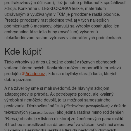
protirakovinovým účinkom), tiež je nutné prihliadnuť k spoľahlivosti
zdroja. Konkrétne u LESKLOKORKA lesklé, materiálom
uznávaným a využívaným v TČM je prirodzene rastlá plodnice.
Pretože prirodzený rast plodnice trvá aj v tých najlepších
podmienkach 6 mesiacov, objavujú sa výrobky obsahujúce len
embryonálne fáze tejto huby (mycélium) vytvorenú
niekoľkodňovom rastom výtrusov v laboratórnych podmienkach.
kde kúpiť
Tieto výrobky sú dnes už bežne dostať v rôznych obchodoch,
vrátane internetových. Konkrétne môžem odporučiť internetovú
predajňu
Ariadne.cz
, kde sa o bylinky starajú ľudia, ktorých
dobre poznám.
A na záver by sme si mali uvedomiť, že hlavným zdrojom
adaptogénov je príroda. Ak potrebujete pomoc, ale kvalitný
výrobok si nemôžete dovoliť, je tu možnosť samostatného
pestovania. Dierkovitosť päťlistá
z čeľade
(dierkovitosť pentaphyllum)
tekvicovitých
ako jediná rastlina mimo rod ženšen
(Cucurbitaceae)
(Panax)
obsahuje v listoch niektorej zo ženšenových panaxosidů.
S trochou starostlivosti sa dá pestovať vo väčšom kvetináči alebo
v skleníku. Leskokôrka lesklá sa tiež dá pestovať v domácich