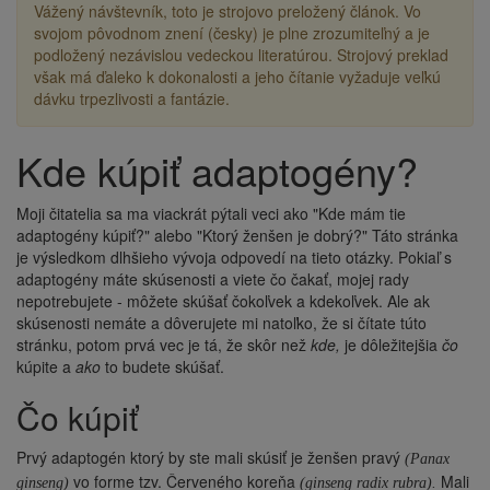
Vážený návštevník, toto je strojovo preložený článok. Vo
svojom pôvodnom znení (česky) je plne zrozumiteľný a je
podložený nezávislou vedeckou literatúrou. Strojový preklad
však má ďaleko k dokonalosti a jeho čítanie vyžaduje veľkú
dávku trpezlivosti a fantázie.
Kde kúpiť adaptogény?
Drobečková
navigace
Moji čitatelia sa ma viackrát pýtali veci ako "Kde mám tie
adaptogény kúpiť?" alebo "Ktorý ženšen je dobrý?" Táto stránka
je výsledkom dlhšieho vývoja odpovedí na tieto otázky. Pokiaľ s
adaptogény máte skúsenosti a viete čo čakať, mojej rady
nepotrebujete - môžete skúšať čokoľvek a kdekoľvek. Ale ak
skúsenosti nemáte a dôverujete mi natoľko, že si čítate túto
stránku, potom prvá vec je tá, že skôr než
kde,
je dôležitejšia
čo
kúpite a
ako
to budete skúšať.
čo kúpiť
Prvý adaptogén ktorý by ste mali skúsiť je ženšen pravý
(Panax
vo forme tzv. Červeného koreňa
Mali
ginseng)
(ginseng radix rubra).