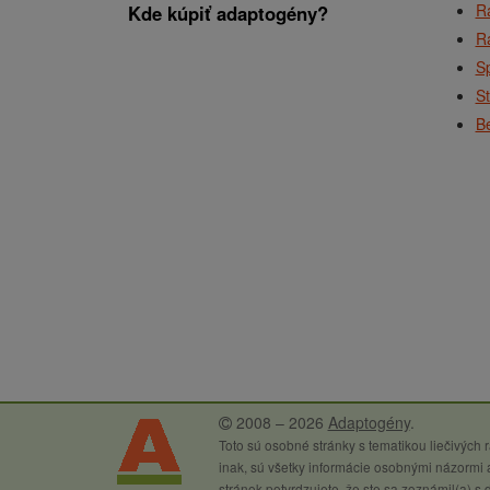
Ra
Kde kúpiť adaptogény?
Ra
Sp
St
Be
2008 – 2026
Adaptogény
.
Toto sú osobné stránky s tematikou liečivých
inak, sú všetky informácie osobnými názormi a
stránok potvrdzujete, že ste sa zoznámil(a) s 