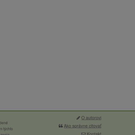
O autorovi
edené
Ako správne citovať
m týchto
Kontakt
ozenia