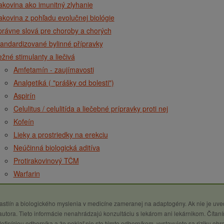
kovina ako imunitný zlyhanie
kovina z pohľadu evolučnej biológie
rávne slová pre choroby a chorých
andardizované bylinné přípravky
žné stimulanty a liečivá
Amfetamín - zaujímavosti
Analgetiká ( "prášky od bolesti")
Aspirín
Celulitus / celulitída a liečebné prípravky proti nej
Kofeín
Lieky a prostriedky na erekciu
Neúčinná biologická aditíva
Protirakovinový TČM
Warfarin
 rastlín a biologického myslenia v medicíne zameranej na adaptogény. Ak nie je uv
utora. Tieto informácie nenahrádzajú konzultáciu s lekárom ani lekárnikom. Čítaní
definíciou odborníka a že pokiaľ nie ste týmto odborníkom, vystavujete sa riziku ohr