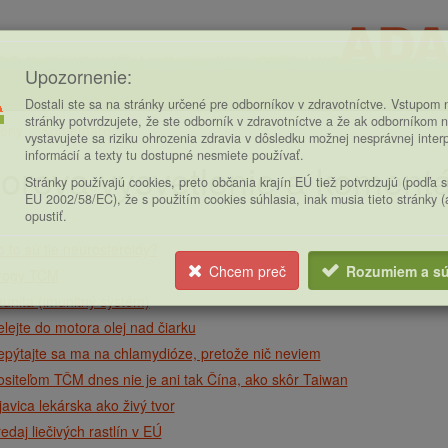
Upozornenie:
Dostali ste sa na stránky určené pre odborníkov v zdravotníctve. Vstupom n
stránky potvrdzujete, že ste odborník v zdravotníctve a že ak odborníkom n
ény
Komentáre
vystavujete sa riziku ohrozenia zdravia v dôsledku možnej nesprávnej inter
ce
informácií a texty tu dostupné nesmiete používať.
orova vysvetlenie a koment
Stránky používajú cookies, preto občania krajín EÚ tiež potvrdzujú (podľa 
EU 2002/58/EC), že s použitím cookies súhlasia, inak musia tieto stránky 
opustiť.
 to sú tie neurosteroidy?
Chcem preč
Rozumiem a sú
rogy TČM
unita (imunitný systém)
lejte do motora olej nad čiarku
pýtajte sa ma na chlamydióze, pretože nič neviem
siteľom TČM dnes nie je ani tak Čína, ako skôr Taiwan
javica lekárska ako živý tvor
edaj liečivých rastlín v EÚ