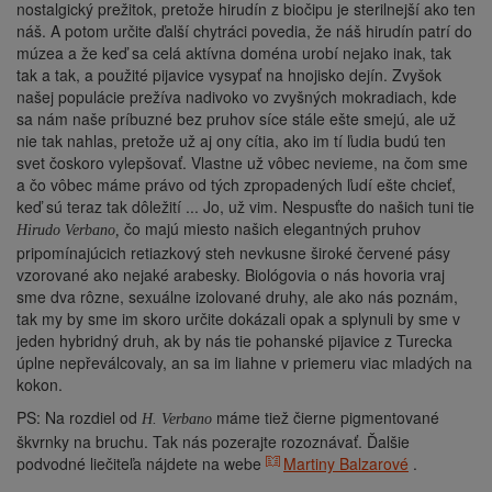
nostalgický prežitok, pretože hirudín z biočipu je sterilnejší ako ten
náš. A potom určite ďalší chytráci povedia, že náš hirudín patrí do
múzea a že keď sa celá aktívna doména urobí nejako inak, tak
tak a tak, a použité pijavice vysypať na hnojisko dejín. Zvyšok
našej populácie prežíva nadivoko vo zvyšných mokradiach, kde
sa nám naše príbuzné bez pruhov síce stále ešte smejú, ale už
nie tak nahlas, pretože už aj ony cítia, ako im tí ľudia budú ten
svet čoskoro vylepšovať. Vlastne už vôbec nevieme, na čom sme
a čo vôbec máme právo od tých zpropadených ľudí ešte chcieť,
keď sú teraz tak dôležití ... Jo, už vim. Nespusťte do našich tuni tie
čo majú miesto našich elegantných pruhov
Hirudo Verbano,
pripomínajúcich retiazkový steh nevkusne široké červené pásy
vzorované ako nejaké arabesky. Biológovia o nás hovoria vraj
sme dva rôzne, sexuálne izolované druhy, ale ako nás poznám,
tak my by sme im skoro určite dokázali opak a splynuli by sme v
jeden hybridný druh, ak by nás tie pohanské pijavice z Turecka
úplne nepřeválcovaly, an sa im liahne v priemeru viac mladých na
kokon.
PS: Na rozdiel od
máme tiež čierne pigmentované
H. Verbano
škvrnky na bruchu. Tak nás pozerajte rozoznávať. Ďalšie
podvodné liečiteľa nájdete na webe
Martiny Balzarové
.