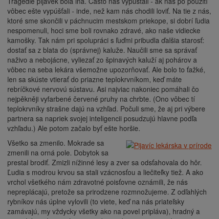
Tragedie pijavek bola iná. Často nás vypúšťali - ak nás po použití
vôbec ešte vypúšťali - inde, než kam nás chodili loviť. Na tie z nás,
ktoré sme skončili v páchnucim mestskom priekope, si dobrí ľudia
nespomenuli, hoci sme boli rovnako zdravé, ako naše vidiecke
kamošky. Tak nám pri spolupráci s ľuďmi pribudla ďalšia starosť:
dostať sa z blata do (správnej) kaluže. Naučili sme sa správať
naživo a nebojácne, vyliezať zo špinavých kaluží aj pohárov a
vôbec na seba lekára všemožne upozorňovať. Ale bolo to ťažké,
len sa skúste vtierať do priazne teplokrvníkom, keď máte
rebríčkové nervovú sústavu. Asi najviac nakoniec pomáhali čo
nejpěkněji vyfarbené červené pruhy na chrbte. (Ono vôbec tí
teplokrvníky strašne dajú na vzhľad. Počuli sme, že aj pri výbere
partnera sa napriek svojej inteligencii posudzujú hlavne podľa
vzhľadu.) Ale potom začalo byť ešte horšie.
Všetko sa zmenilo. Mokrade sa
zmenili na orná pole. Dobytok sa
prestal brodiť. Zmizli nížinné lesy a zver sa odsťahovala do hôr.
Ľudia s modrou krvou sa stali vzácnosťou a liečiteľky tiež. A ako
vrchol všetkého nám zdravotné poisťovne oznámili, že nás
nepreplácajú, pretože sa prirodzene rozmnožujeme. Z odľahlých
rybníkov nás úplne vylovili (to viete, keď na nás priateľsky
zamávajú, my vždycky všetky ako na povel pripláva), hradný a