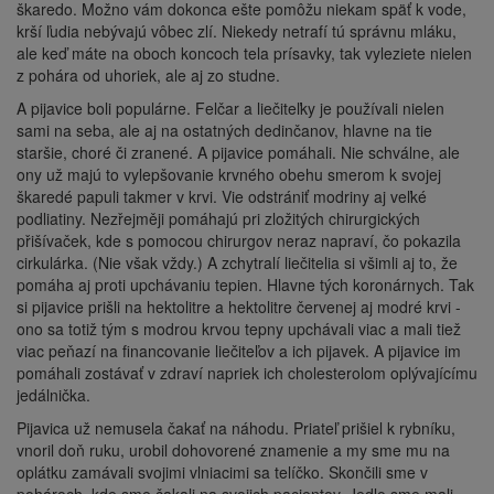
škaredo. Možno vám dokonca ešte pomôžu niekam späť k vode,
krší ľudia nebývajú vôbec zlí. Niekedy netrafí tú správnu mláku,
ale keď máte na oboch koncoch tela prísavky, tak vyleziete nielen
z pohára od uhoriek, ale aj zo studne.
A pijavice boli populárne. Felčar a liečiteľky je používali nielen
sami na seba, ale aj na ostatných dedinčanov, hlavne na tie
staršie, choré či zranené. A pijavice pomáhali. Nie schválne, ale
ony už majú to vylepšovanie krvného obehu smerom k svojej
škaredé papuli takmer v krvi. Vie odstrániť modriny aj veľké
podliatiny. Nezřejměji pomáhajú pri zložitých chirurgických
přišívaček, kde s pomocou chirurgov neraz napraví, čo pokazila
cirkulárka. (Nie však vždy.) A zchytralí liečitelia si všimli aj to, že
pomáha aj proti upchávaniu tepien. Hlavne tých koronárnych. Tak
si pijavice prišli na hektolitre a hektolitre červenej aj modré krvi -
ono sa totiž tým s modrou krvou tepny upchávali viac a mali tiež
viac peňazí na financovanie liečiteľov a ich pijavek. A pijavice im
pomáhali zostávať v zdraví napriek ich cholesterolom oplývajícímu
jedálnička.
Pijavica už nemusela čakať na náhodu. Priateľ prišiel k rybníku,
vnoril doň ruku, urobil dohovorené znamenie a my sme mu na
oplátku zamávali svojimi vlniacimi sa telíčko. Skončili sme v