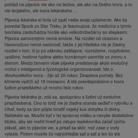
pohľad na pijavice nie ako na liečivo, ale ako na živého tvora, a to
nie lecjakého, ale tvora lekárskeho ...
Pijavica lekárska si teda už opäť našla svoje uplatnenie. Ako by
povedal Spock zo Star Treku, je fascinujúce, že medicína s týmto
tvorčeka zaobchádza horšie ako velkodrůbežárny so sliepkami.
Pijavica samozrejme nemá emócie. Na rozdiel od cicavcov a
hlavonožcov nemá osobnosť, takže z jej hľadiska nie je žiadny
rozdiel v tom, či ju po zákroku zašliapne, rozrežeme, rozpitváme,
upálime, hodíme hydine alebo humánnym usmrtíte vo zvonu s
éterom. Medzi červami však pijavka predstavuje akýsi evolučný
vrchol v inteligencii a fyziologické organizovanosti. Ide o
dlouhověkého tvora - žije až 20 rokov. Dospieva pomaly. Bez
kŕmenie vydrží až 18 mesiacov. A ide pravdepodobne o tvora
ľuďom priateľského už mnoho tisíc rokov.
Pijavica lekárska je, zdá sa, spoluprácu s ľuďmi už evolučne
prispôsobená. Ono to totiž nie je žiadna sranda sedieť v rybníku a
číhať, kedy sa tam pôjde brodiť nejaký kus dobytka či diviny.
Načekáte sa. Musíte byť v tej správnej mláku a navyše dostatočne
blízko, aby ste mohli hneď po vstupe teplokrvníka začať rýchlo
plávať, ako to pijavice vie, a prisať sa skôr, než zase z vody
vylezie. Potom musíte čo najrýchlejšie sať a sať a len čo ste