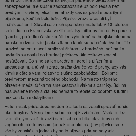
pohároch, kde sme čakali na svojich pacientov. Jedlo sme mali
zabezpečené, ale slušné zaobchádzanie už bolo redšia než
predtým. To viete, felčar nemal vždy čas sa párať s použitými
pijavkama, keď ich bolo toľko. Pijavice zrazu prestali byť
individualitami. Stával sa z nich spotrebný materiál. V 18. storočí
sa ich len do Francúzska vozili desiatky miliónov ročne. Po použití
(pardon, po jedle) často končili len vyhodené na hnojisku alebo na
panskom dvore, kde je ako vítanou lahôdku naháňala hydinu. Tie
preživší potom museli preliezať škárami v hradbách, než sa im
podarilo sa dostať do hradnej priekopy. Ale celkovo sme si
nesťažovali. Čo sme sa len predtým nadreli s plížením a
anestetikami, a tú vám zrazu stačia dva červené pruhy, aby vás
kŕmili a ešte s vami relatívne slušne zaobchádzali. Boli sme
predmetom medzinárodného obchodu. Namiesto trápneho
plazenie medzi tůňkama sme cestovali vlakmi a parníky. Boli na
nás uvalené kvóty a clá. No nemáte to lepšie po dobrom s ľuďmi,
než po zlom s dobytkom?
Potom však prišla doba moderné a ľudia sa začali správať horšie
ako dobytok. A keby len k sebe, ale aj k zvieratám! Však to tiež
skončilo tým, že ľudí vozili sami seba na bitúnok v dobytčích
vagónoch, ale to by som jednak predbiehala (my pijavice sme
všetky ženské), a jednak by sa to pijavek priamo netýkalo.