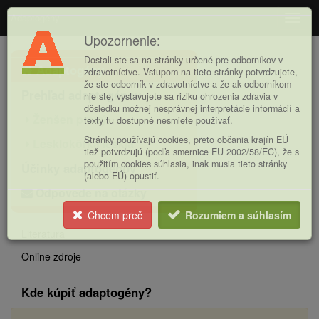
Adaptogény
Navig
Upozornenie:
Hlavná
Dostali ste sa na stránky určené pre odborníkov v
Adaptogény
ponuka
zdravotníctve. Vstupom na tieto stránky potvrdzujete,
že ste odborník v zdravotníctve a že ak odborníkom
Prehľad adaptogénov
nie ste, vystavujete sa riziku ohrozenia zdravia v
dôsledku možnej nesprávnej interpretácie informácií a
Ženšen pravý
texty tu dostupné nesmiete používať.
Stránky používajú cookies, preto občania krajín EÚ
Lesklokôrka lesklá
tiež potvrdzujú (podľa smernice EU 2002/58/EC), že s
použitím cookies súhlasia, inak musia tieto stránky
Účinky adaptogénov
(alebo EÚ) opustiť.
Odpovede na otázky
Chcem preč
Rozumiem a súhlasím
Literatura
Online zdroje
Kde kúpiť adaptogény?