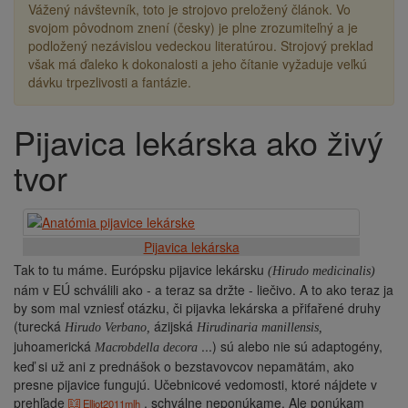
Vážený návštevník, toto je strojovo preložený článok. Vo
svojom pôvodnom znení (česky) je plne zrozumiteľný a je
podložený nezávislou vedeckou literatúrou. Strojový preklad
však má ďaleko k dokonalosti a jeho čítanie vyžaduje veľkú
dávku trpezlivosti a fantázie.
Pijavica lekárska ako živý
Drobečková
navigace
tvor
Pijavica lekárska
Tak to tu máme. Európsku pijavice lekársku
(Hirudo medicinalis)
nám v EÚ schválili ako - a teraz sa držte - liečivo. A to ako teraz ja
by som mal vzniesť otázku, či pijavka lekárska a přifařené druhy
(turecká
ázijská
Hirudo Verbano,
Hirudinaria manillensis,
juhoamerická
...) sú alebo nie sú adaptogény,
Macrobdella decora
keď si už ani z prednášok o bezstavovcov nepamätám, ako
presne pijavice fungujú. Učebnicové vedomosti, ktoré nájdete v
prehľade
, schválne neponúkame. Ale ponúkam
Elliot2011mlh