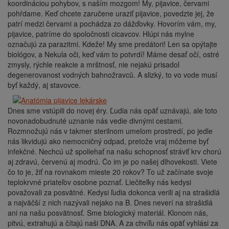
koordináciou pohybov, s naším mozgom! My, pijavice, červami
pohŕdame. Keď chcete zaručene uraziť pijavice, povedzte jej, že
patrí medzi červami a pochádza zo dážďovky. Hovorím vám, my,
pijavice, patríme do spoločnosti cicavcov. Hlúpi nás mylne
označujú za parazitmi. Kdeže! My sme predátori! Len sa opýtajte
biológov, a Nekula oči, keď vám to potvrdí! Máme desať očí, ostré
zmysly, rýchle reakcie a mrštnosť, nie nejakú prisadol
degenerovanost vodných bahnožravců. A slizký, to vo vode musí
byť každý, aj stavovce.
Dnes sme vstúpili do novej éry. Ľudia nás opäť uznávajú, ale toto
novonadobudnuté uznanie nás vedie divnými cestami.
Rozmnožujú nás v takmer sterilnom umelom prostredí, po jedle
nás likvidujú ako nemocničný odpad, pretože vraj môžeme byť
infekčné. Nechcú už spoliehať na našu schopnosť stráviť krv chorú
aj zdravú, červenú aj modrú. Čo im je po našej dlhovekosti. Viete
čo to je, žiť na rovnakom mieste 20 rokov? To už začínate svoje
teplokrvné priateľov osobne poznať. Liečiteľky nás kedysi
považovali za posvätné. Kedysi ľudia dokonca verili aj na strašidlá
a najväčší z nich nazývali nejako na B. Dnes neverí na strašidlá
ani na našu posvätnosť. Sme biologický materiál. Klonom nás,
pitvú, extrahujú a čítajú naši DNA. A za chvíľu nás opäť vyhlási za