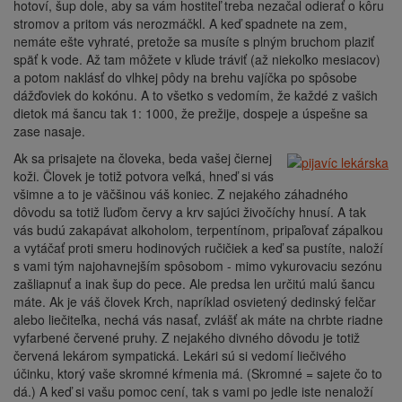
hotoví, šup dole, aby sa vám hostiteľ treba nezačal odierať o kôru
stromov a pritom vás nerozmáčkl. A keď spadnete na zem,
nemáte ešte vyhraté, pretože sa musíte s plným bruchom plaziť
späť k vode. Až tam môžete v kľude tráviť (až niekoľko mesiacov)
a potom naklásť do vlhkej pôdy na brehu vajíčka po spôsobe
dážďoviek do kokónu. A to všetko s vedomím, že každé z vašich
dietok má šancu tak 1: 1000, že prežije, dospeje a úspešne sa
zase nasaje.
Ak sa prisajete na človeka, beda vašej čiernej
koži. Človek je totiž potvora veľká, hneď si vás
všimne a to je väčšinou váš koniec. Z nejakého záhadného
dôvodu sa totiž ľuďom červy a krv sajúci živočíchy hnusí. A tak
vás budú zakapávat alkoholom, terpentínom, pripaľovať zápalkou
a vytáčať proti smeru hodinových ručičiek a keď sa pustíte, naloží
s vami tým najohavnejším spôsobom - mimo vykurovaciu sezónu
zašliapnuť a inak šup do pece. Ale predsa len určitú malú šancu
máte. Ak je váš človek Krch, napríklad osvietený dedinský felčar
alebo liečiteľka, nechá vás nasať, zvlášť ak máte na chrbte riadne
vyfarbené červené pruhy. Z nejakého divného dôvodu je totiž
červená lekárom sympatická. Lekári sú si vedomí liečivého
účinku, ktorý vaše skromné ​​kŕmenia má. (Skromné ​​= sajete čo to
dá.) A keď si vašu pomoc cení, tak s vami po jedle iste nenaloží