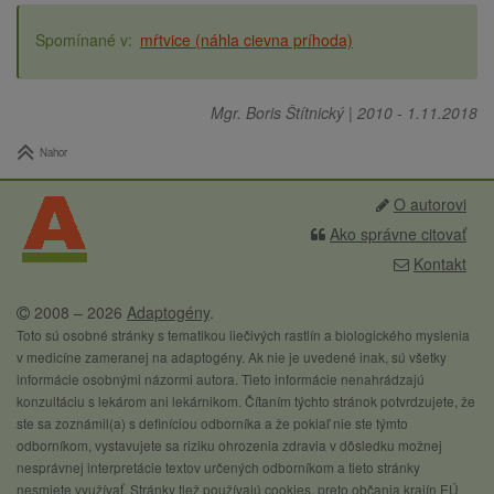
mŕtvice (náhla cievna príhoda)
Mgr. Boris Štítnický
|
2010
-
1.11.2018
Nahor
O autorovi
Ako správne citovať
Kontakt
2008 – 2026
Adaptogény
.
Toto sú osobné stránky s tematikou liečivých rastlín a biologického myslenia
v medicíne zameranej na adaptogény. Ak nie je uvedené inak, sú všetky
informácie osobnými názormi autora. Tieto informácie nenahrádzajú
konzultáciu s lekárom ani lekárnikom. Čítaním týchto stránok potvrdzujete, že
ste sa zoznámil(a) s definíciou odborníka a že pokiaľ nie ste týmto
odborníkom, vystavujete sa riziku ohrozenia zdravia v dôsledku možnej
nesprávnej interpretácie textov určených odborníkom a tieto stránky
nesmiete využívať. Stránky tiež používajú cookies, preto občania krajín EÚ