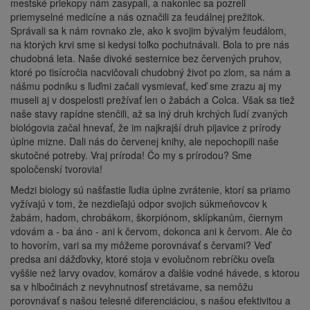
mestské priekopy nám zasypali, a nakoniec sa pozreli
priemyselné medicíne a nás označili za feudálnej prežitok.
Správali sa k nám rovnako zle, ako k svojim bývalým feudálom,
na ktorých krvi sme si kedysi toľko pochutnávali. Bola to pre nás
chudobná leta. Naše divoké sesternice bez červených pruhov,
ktoré po tisícročia nacvičovali chudobný život po zlom, sa nám a
nášmu podniku s ľuďmi začali vysmievať, keď sme zrazu aj my
museli aj v dospelosti prežívať len o žabách a Colca. Však sa tiež
naše stavy rapídne stenčili, až sa iný druh krchých ľudí zvaných
biológovia začal hnevať, že im najkrajší druh pijavice z prírody
úplne mizne. Dali nás do červenej knihy, ale nepochopili naše
skutočné potreby. Vraj príroda! Čo my s prírodou? Sme
spoločenskí tvorovia!
Medzi biology sú našťastie ľudia úplne zvrátenie, ktorí sa priamo
vyžívajú v tom, že nezdieľajú odpor svojich súkmeňovcov k
žabám, hadom, chrobákom, škorpiónom, sklípkanům, čiernym
vdovám a - ba áno - ani k červom, dokonca ani k červom. Ale čo
to hovorím, vari sa my môžeme porovnávať s červami? Veď
predsa ani dážďovky, ktoré stoja v evolučnom rebríčku oveľa
vyššie než larvy ovadov, komárov a ďalšie vodné hávede, s ktorou
sa v hlbočinách z nevyhnutnosť stretávame, sa nemôžu
porovnávať s našou telesné diferenciáciou, s našou efektivitou a